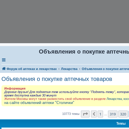
Объявления о покупке аптечны
Форум об аптеках и лекарствах
Лекарства
Объявления о покупке аптеч
Объявления о покупке аптечных товаров
Информация
Дорогие друзья! Для поднятия тем используйте кнопку "Поднять тему", котора
время доступна каждые 30 минут
Жители Москвы могут также разместить своё объявление в разделе
Лекарства, кос
на сайте объявлений аптеки "Столички"
Страница
321
из
431
1
319
320
Пред.
10773 темы
…
Темы