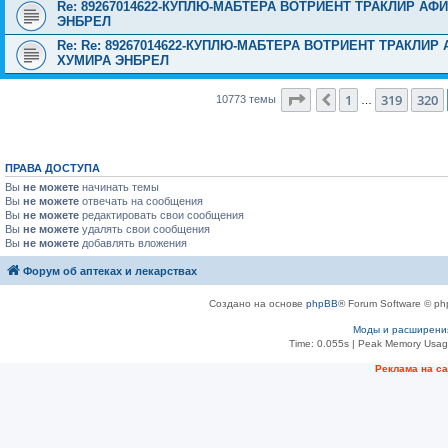
Re: 89267014622-КУПЛЮ-МАБТЕРА ВОТРИЕНТ ТРАКЛИР АФ
ЭНБРЕЛ
Re: Re: 89267014622-КУПЛЮ-МАБТЕРА ВОТРИЕНТ ТРАКЛИ
ХУМИРА ЭНБРЕЛ
Страница
321
из
431
1
319
320
Пред.
10773 темы
…
ПРАВА ДОСТУПА
Вы
не можете
начинать темы
Вы
не можете
отвечать на сообщения
Вы
не можете
редактировать свои сообщения
Вы
не можете
удалять свои сообщения
Вы
не можете
добавлять вложения
Форум об аптеках и лекарствах
Создано на основе
phpBB
® Forum Software © ph
Моды и расширени
Time: 0.055s
| Peak Memory Usage
Рeклама на с