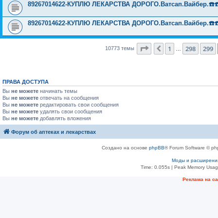
89267014622-КУПЛЮ ЛЕКАРСТВА ДОРОГО.Ватсап.Вайбер.☎️☎️ ☎️
89267014622-КУПЛЮ ЛЕКАРСТВА ДОРОГО.Ватсап.Вайбер.☎️☎️ ☎️
Страница
300
из
431
1
298
299
Пред.
10773 темы
…
ПРАВА ДОСТУПА
Вы
не можете
начинать темы
Вы
не можете
отвечать на сообщения
Вы
не можете
редактировать свои сообщения
Вы
не можете
удалять свои сообщения
Вы
не можете
добавлять вложения
Форум об аптеках и лекарствах
Создано на основе
phpBB
® Forum Software © ph
Моды и расширени
Time: 0.055s
| Peak Memory Usage
Рeклама на с