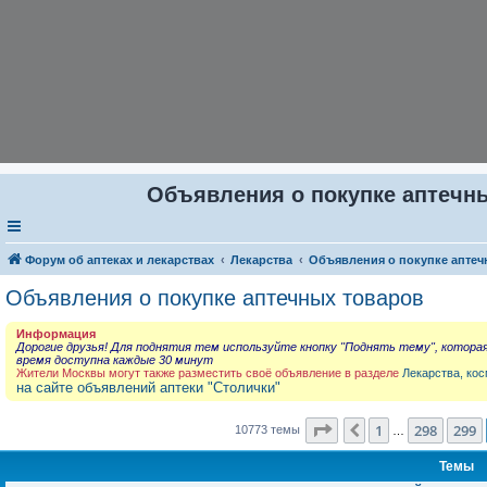
Объявления о покупке аптечны
Форум об аптеках и лекарствах
Лекарства
Объявления о покупке аптеч
Объявления о покупке аптечных товаров
Информация
Дорогие друзья! Для поднятия тем используйте кнопку "Поднять тему", котора
время доступна каждые 30 минут
Жители Москвы могут также разместить своё объявление в разделе
Лекарства, кос
на сайте объявлений аптеки "Столички"
Страница
300
из
431
1
298
299
Пред.
10773 темы
…
Темы