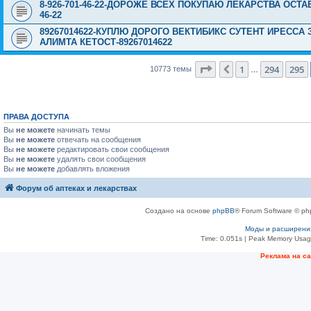
8-926-701-46-22-ДОРОЖЕ ВСЕХ ПОКУПАЮ ЛЕКАРСТВА ОСТА
46-22
89267014622-КУПЛЮ ДОРОГО ВЕКТИБИКС СУТЕНТ ИРЕССА
АЛИМТА КЕТОСТ-89267014622
Страница
296
из
431
1
294
295
Пред.
10773 темы
…
ПРАВА ДОСТУПА
Вы
не можете
начинать темы
Вы
не можете
отвечать на сообщения
Вы
не можете
редактировать свои сообщения
Вы
не можете
удалять свои сообщения
Вы
не можете
добавлять вложения
Форум об аптеках и лекарствах
Создано на основе
phpBB
® Forum Software © ph
Моды и расширени
Time: 0.051s
| Peak Memory Usage
Рeклама на с