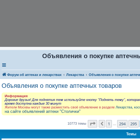
Объявления о покупке аптечны
Форум об аптеках и лекарствах
Лекарства
Объявления о покупке аптеч
Объявления о покупке аптечных товаров
Информация
Дорогие друзья! Для поднятия тем используйте кнопку "Поднять тему", котора
время доступна каждые 30 минут
Жители Москвы могут также разместить своё объявление в разделе
Лекарства, кос
на сайте объявлений аптеки "Столички"
Страница
296
из
431
1
294
295
Пред.
10773 темы
…
Темы