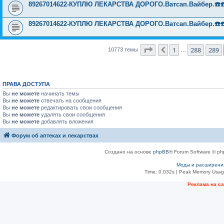
89267014622-КУПЛЮ ЛЕКАРСТВА ДОРОГО.Ватсап.Вайбер.☎️☎️ ☎️
89267014622-КУПЛЮ ЛЕКАРСТВА ДОРОГО.Ватсап.Вайбер.☎️☎️ ☎️
Страница
290
из
431
1
288
289
Пред.
10773 темы
…
ПРАВА ДОСТУПА
Вы
не можете
начинать темы
Вы
не можете
отвечать на сообщения
Вы
не можете
редактировать свои сообщения
Вы
не можете
удалять свои сообщения
Вы
не можете
добавлять вложения
Форум об аптеках и лекарствах
Создано на основе
phpBB
® Forum Software © ph
Моды и расширени
Time: 0.032s
| Peak Memory Usage
Рeклама на с