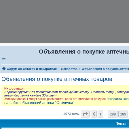
Объявления о покупке аптечны
Форум об аптеках и лекарствах
Лекарства
Объявления о покупке аптеч
Объявления о покупке аптечных товаров
Информация
Дорогие друзья! Для поднятия тем используйте кнопку "Поднять тему", котора
время доступна каждые 30 минут
Жители Москвы могут также разместить своё объявление в разделе
Лекарства, кос
на сайте объявлений аптеки "Столички"
Страница
290
из
431
1
288
289
Пред.
10773 темы
…
Темы