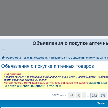
Объявления о покупке аптечны
Форум об аптеках и лекарствах
Лекарства
Объявления о покупке аптеч
Объявления о покупке аптечных товаров
Информация
Дорогие друзья! Для поднятия тем используйте кнопку "Поднять тему", котора
время доступна каждые 30 минут
Жители Москвы могут также разместить своё объявление в разделе
Лекарства, кос
на сайте объявлений аптеки "Столички"
Страница
274
из
431
1
272
273
Пред.
10773 темы
…
Темы