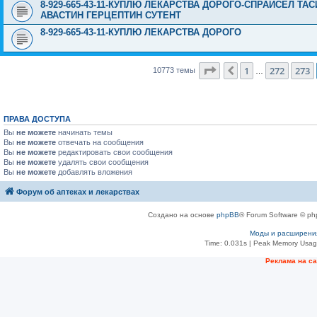
8-929-665-43-11-КУПЛЮ ЛЕКАРСТВА ДОРОГО-СПРАЙСЕЛ Т
АВАСТИН ГЕРЦЕПТИН СУТЕНТ
8-929-665-43-11-КУПЛЮ ЛЕКАРСТВА ДОРОГО
Страница
274
из
431
1
272
273
Пред.
10773 темы
…
ПРАВА ДОСТУПА
Вы
не можете
начинать темы
Вы
не можете
отвечать на сообщения
Вы
не можете
редактировать свои сообщения
Вы
не можете
удалять свои сообщения
Вы
не можете
добавлять вложения
Форум об аптеках и лекарствах
Создано на основе
phpBB
® Forum Software © ph
Моды и расширени
Time: 0.031s
| Peak Memory Usage
Рeклама на с