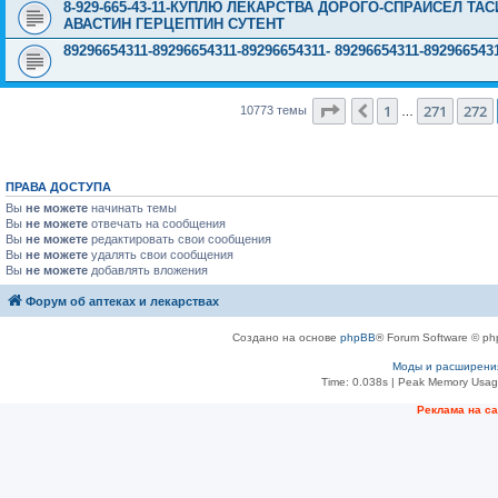
8-929-665-43-11-КУПЛЮ ЛЕКАРСТВА ДОРОГО-СПРАЙСЕЛ Т
АВАСТИН ГЕРЦЕПТИН СУТЕНТ
89296654311-89296654311-89296654311- 89296654311-89296
Страница
273
из
431
1
271
272
Пред.
10773 темы
…
ПРАВА ДОСТУПА
Вы
не можете
начинать темы
Вы
не можете
отвечать на сообщения
Вы
не можете
редактировать свои сообщения
Вы
не можете
удалять свои сообщения
Вы
не можете
добавлять вложения
Форум об аптеках и лекарствах
Создано на основе
phpBB
® Forum Software © ph
Моды и расширени
Time: 0.038s
| Peak Memory Usage
Рeклама на с