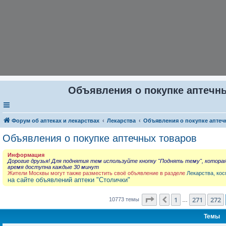
Объявления о покупке аптечны
Форум об аптеках и лекарствах
Лекарства
Объявления о покупке аптеч
Объявления о покупке аптечных товаров
Информация
Дорогие друзья! Для поднятия тем используйте кнопку "Поднять тему", котора
время доступна каждые 30 минут
Жители Москвы могут также разместить своё объявление в разделе
Лекарства, кос
на сайте объявлений аптеки "Столички"
Страница
273
из
431
1
271
272
Пред.
10773 темы
…
Темы