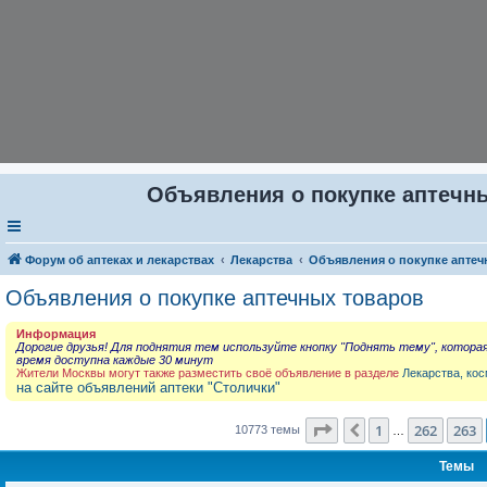
Объявления о покупке аптечны
Форум об аптеках и лекарствах
Лекарства
Объявления о покупке аптеч
Объявления о покупке аптечных товаров
Информация
Дорогие друзья! Для поднятия тем используйте кнопку "Поднять тему", котора
время доступна каждые 30 минут
Жители Москвы могут также разместить своё объявление в разделе
Лекарства, кос
на сайте объявлений аптеки "Столички"
Страница
264
из
431
1
262
263
Пред.
10773 темы
…
Темы