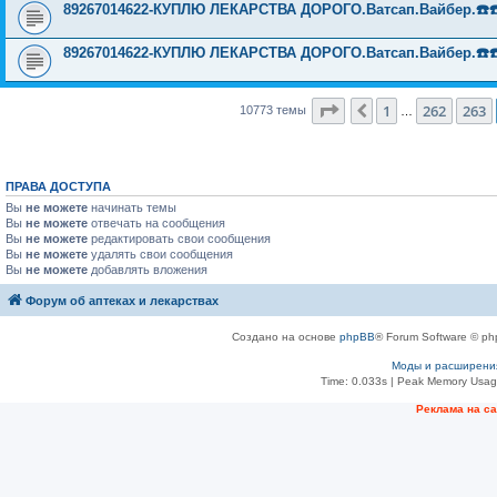
89267014622-КУПЛЮ ЛЕКАРСТВА ДОРОГО.Ватсап.Вайбер.☎️☎️ ☎️
89267014622-КУПЛЮ ЛЕКАРСТВА ДОРОГО.Ватсап.Вайбер.☎️☎️ ☎️
Страница
264
из
431
1
262
263
Пред.
10773 темы
…
ПРАВА ДОСТУПА
Вы
не можете
начинать темы
Вы
не можете
отвечать на сообщения
Вы
не можете
редактировать свои сообщения
Вы
не можете
удалять свои сообщения
Вы
не можете
добавлять вложения
Форум об аптеках и лекарствах
Создано на основе
phpBB
® Forum Software © ph
Моды и расширени
Time: 0.033s
| Peak Memory Usage
Рeклама на с