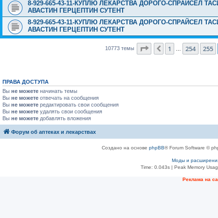
8-929-665-43-11-КУПЛЮ ЛЕКАРСТВА ДОРОГО-СПРАЙСЕЛ Т
АВАСТИН ГЕРЦЕПТИН СУТЕНТ
8-929-665-43-11-КУПЛЮ ЛЕКАРСТВА ДОРОГО-СПРАЙСЕЛ Т
АВАСТИН ГЕРЦЕПТИН СУТЕНТ
Страница
256
из
431
1
254
255
Пред.
10773 темы
…
ПРАВА ДОСТУПА
Вы
не можете
начинать темы
Вы
не можете
отвечать на сообщения
Вы
не можете
редактировать свои сообщения
Вы
не можете
удалять свои сообщения
Вы
не можете
добавлять вложения
Форум об аптеках и лекарствах
Создано на основе
phpBB
® Forum Software © ph
Моды и расширени
Time: 0.043s
| Peak Memory Usage
Рeклама на с