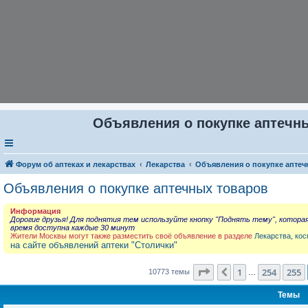
Объявления о покупке аптечны
Форум об аптеках и лекарствах
Лекарства
Объявления о покупке аптеч
Объявления о покупке аптечных товаров
Информация
Дорогие друзья! Для поднятия тем используйте кнопку "Поднять тему", котора
время доступна каждые 30 минут
Жители Москвы могут также разместить своё объявление в разделе
Лекарства, кос
на сайте объявлений аптеки "Столички"
Страница
256
из
431
1
254
255
Пред.
10773 темы
…
Темы