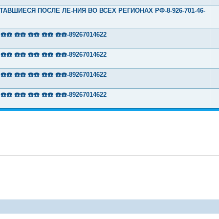
ТАВШИЕСЯ ПОСЛЕ ЛЕ-НИЯ ВО ВСЕХ РЕГИОНАХ РФ-8-926-701-46-
 ☎️☎️ ☎️☎️ ☎️☎️ ☎️☎️-89267014622
 ☎️☎️ ☎️☎️ ☎️☎️ ☎️☎️-89267014622
 ☎️☎️ ☎️☎️ ☎️☎️ ☎️☎️-89267014622
 ☎️☎️ ☎️☎️ ☎️☎️ ☎️☎️-89267014622