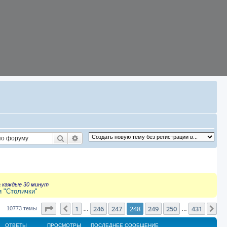
Поиск
Расширенный поиск
а каждые 30 минут
и "Столички"
Страница
248
из
431
1
246
247
248
249
250
431
Пред.
Сл
10773 темы
…
…
ОТВЕТЫ
ПРОСМОТРЫ
ПОСЛЕДНЕЕ СООБЩЕНИЕ