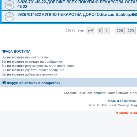
8-926-701-46-22-ДОРОЖЕ ВСЕХ ПОКУПАЮ ЛЕКАРСТВА ОСТА
46-22
89267014622-КУПЛЮ ЛЕКАРСТВА ДОРОГО.Ватсап.Вайбер.☎️☎️ ☎️
Страница
230
из
431
1
228
229
Пред.
10773 темы
…
ПРАВА ДОСТУПА
Вы
не можете
начинать темы
Вы
не можете
отвечать на сообщения
Вы
не можете
редактировать свои сообщения
Вы
не можете
удалять свои сообщения
Вы
не можете
добавлять вложения
Форум об аптеках и лекарствах
Создано на основе
phpBB
® Forum Software © ph
Моды и расширени
Time: 0.043s
| Peak Memory Usage
Рeклама на с