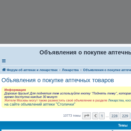
Объявления о покупке аптечны
Форум об аптеках и лекарствах
Лекарства
Объявления о покупке аптеч
Объявления о покупке аптечных товаров
Информация
Дорогие друзья! Для поднятия тем используйте кнопку "Поднять тему", котора
время доступна каждые 30 минут
Жители Москвы могут также разместить своё объявление в разделе
Лекарства, кос
на сайте объявлений аптеки "Столички"
Страница
230
из
431
1
228
229
Пред.
10773 темы
…
Темы