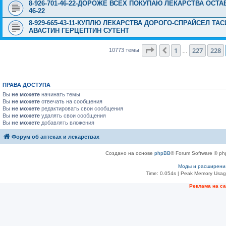
8-926-701-46-22-ДОРОЖЕ ВСЕХ ПОКУПАЮ ЛЕКАРСТВА ОСТА
46-22
8-929-665-43-11-КУПЛЮ ЛЕКАРСТВА ДОРОГО-СПРАЙСЕЛ Т
АВАСТИН ГЕРЦЕПТИН СУТЕНТ
Страница
229
из
431
1
227
228
Пред.
10773 темы
…
ПРАВА ДОСТУПА
Вы
не можете
начинать темы
Вы
не можете
отвечать на сообщения
Вы
не можете
редактировать свои сообщения
Вы
не можете
удалять свои сообщения
Вы
не можете
добавлять вложения
Форум об аптеках и лекарствах
Создано на основе
phpBB
® Forum Software © ph
Моды и расширени
Time: 0.054s
| Peak Memory Usage
Рeклама на с