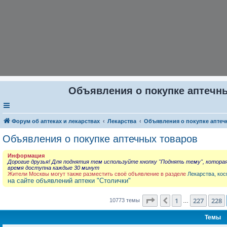
Объявления о покупке аптечны
Форум об аптеках и лекарствах
Лекарства
Объявления о покупке аптеч
Объявления о покупке аптечных товаров
Информация
Дорогие друзья! Для поднятия тем используйте кнопку "Поднять тему", котора
время доступна каждые 30 минут
Жители Москвы могут также разместить своё объявление в разделе
Лекарства, кос
на сайте объявлений аптеки "Столички"
Страница
229
из
431
1
227
228
Пред.
10773 темы
…
Темы