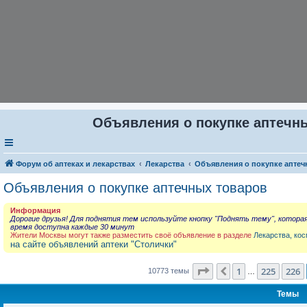
Объявления о покупке аптечны
Форум об аптеках и лекарствах
Лекарства
Объявления о покупке аптеч
Объявления о покупке аптечных товаров
Информация
Дорогие друзья! Для поднятия тем используйте кнопку "Поднять тему", котора
время доступна каждые 30 минут
Жители Москвы могут также разместить своё объявление в разделе
Лекарства, кос
на сайте объявлений аптеки "Столички"
Страница
227
из
431
1
225
226
Пред.
10773 темы
…
Темы