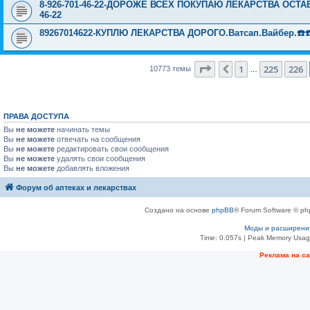
8-926-701-46-22-ДОРОЖЕ ВСЕХ ПОКУПАЮ ЛЕКАРСТВА ОСТА
46-22
89267014622-КУПЛЮ ЛЕКАРСТВА ДОРОГО.Ватсап.Вайбер.☎️☎️ ☎️
Страница
227
из
431
1
225
226
Пред.
10773 темы
…
ПРАВА ДОСТУПА
Вы
не можете
начинать темы
Вы
не можете
отвечать на сообщения
Вы
не можете
редактировать свои сообщения
Вы
не можете
удалять свои сообщения
Вы
не можете
добавлять вложения
Форум об аптеках и лекарствах
Создано на основе
phpBB
® Forum Software © ph
Моды и расширени
Time: 0.057s
| Peak Memory Usage
Рeклама на с