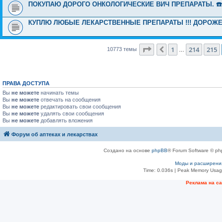
ПОКУПАЮ ДОРОГО ОНКОЛОГИЧЕСКИЕ ВИЧ ПРЕПАРАТЫ. ☎️8(9
КУПЛЮ ЛЮБЫЕ ЛЕКАРСТВЕННЫЕ ПРЕПАРАТЫ !!! ДОРОЖЕ ДР
Страница
216
из
431
1
214
215
Пред.
10773 темы
…
ПРАВА ДОСТУПА
Вы
не можете
начинать темы
Вы
не можете
отвечать на сообщения
Вы
не можете
редактировать свои сообщения
Вы
не можете
удалять свои сообщения
Вы
не можете
добавлять вложения
Форум об аптеках и лекарствах
Создано на основе
phpBB
® Forum Software © ph
Моды и расширени
Time: 0.036s
| Peak Memory Usage
Рeклама на с