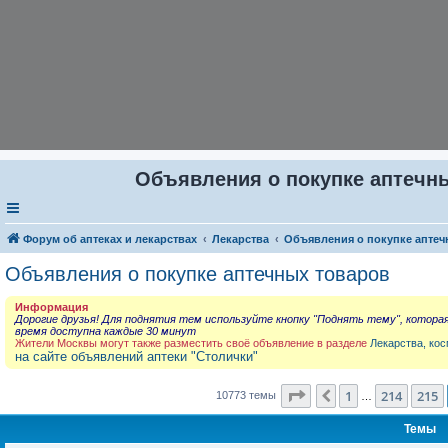
Объявления о покупке аптечны
Форум об аптеках и лекарствах
Лекарства
Объявления о покупке аптеч
Объявления о покупке аптечных товаров
Информация
Дорогие друзья! Для поднятия тем используйте кнопку "Поднять тему", котора
время доступна каждые 30 минут
Жители Москвы могут также разместить своё объявление в разделе
Лекарства, кос
на сайте объявлений аптеки "Столички"
Страница
216
из
431
1
214
215
Пред.
10773 темы
…
Темы