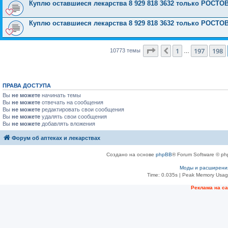
Куплю оставшиеся лекарства 8 929 818 3632 только РОСТО
Куплю оставшиеся лекарства 8 929 818 3632 только РОСТО
Страница
199
из
431
1
197
198
Пред.
10773 темы
…
ПРАВА ДОСТУПА
Вы
не можете
начинать темы
Вы
не можете
отвечать на сообщения
Вы
не можете
редактировать свои сообщения
Вы
не можете
удалять свои сообщения
Вы
не можете
добавлять вложения
Форум об аптеках и лекарствах
Создано на основе
phpBB
® Forum Software © ph
Моды и расширени
Time: 0.035s
| Peak Memory Usage
Рeклама на с