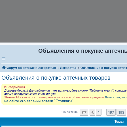
Объявления о покупке аптечны
Форум об аптеках и лекарствах
Лекарства
Объявления о покупке аптеч
Объявления о покупке аптечных товаров
Информация
Дорогие друзья! Для поднятия тем используйте кнопку "Поднять тему", котора
время доступна каждые 30 минут
Жители Москвы могут также разместить своё объявление в разделе
Лекарства, кос
на сайте объявлений аптеки "Столички"
Страница
199
из
431
1
197
198
Пред.
10773 темы
…
Темы