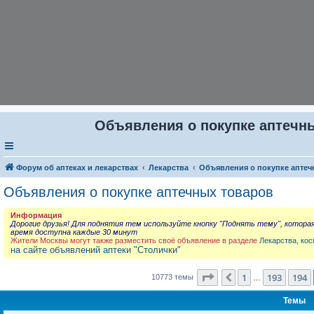
Объявления о покупке аптечны
Форум об аптеках и лекарствах
Лекарства
Объявления о покупке аптеч
Объявления о покупке аптечных товаров
Информация
Дорогие друзья! Для поднятия тем используйте кнопку "Поднять тему", котора
время доступна каждые 30 минут
Жители Москвы могут также разместить своё объявление в разделе
Лекарства, кос
на сайте объявлений аптеки "Столички"
Страница
195
из
431
1
193
194
Пред.
10773 темы
…
Темы