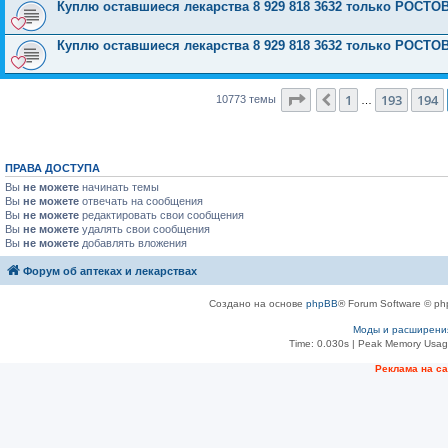
Куплю оставшиеся лекарства 8 929 818 3632 только РОСТО
Куплю оставшиеся лекарства 8 929 818 3632 только РОСТО
Страница
195
из
431
1
193
194
Пред.
10773 темы
…
ПРАВА ДОСТУПА
Вы
не можете
начинать темы
Вы
не можете
отвечать на сообщения
Вы
не можете
редактировать свои сообщения
Вы
не можете
удалять свои сообщения
Вы
не можете
добавлять вложения
Форум об аптеках и лекарствах
Создано на основе
phpBB
® Forum Software © ph
Моды и расширени
Time: 0.030s
| Peak Memory Usage
Рeклама на с