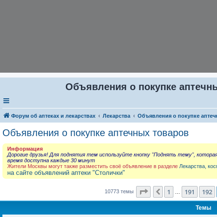
Объявления о покупке аптечны
Форум об аптеках и лекарствах
Лекарства
Объявления о покупке аптеч
Объявления о покупке аптечных товаров
Информация
Дорогие друзья! Для поднятия тем используйте кнопку "Поднять тему", котора
время доступна каждые 30 минут
Жители Москвы могут также разместить своё объявление в разделе
Лекарства, кос
на сайте объявлений аптеки "Столички"
Страница
193
из
431
1
191
192
Пред.
10773 темы
…
Темы