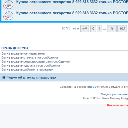
Куплю оставшиеся лекарства 8 929 818 3632 только РОСТОВ
Куплю оставшиеся лекарства 8 929 818 3632 только РОСТОВ
Страница
193
из
431
1
191
192
Пред.
10773 темы
…
ПРАВА ДОСТУПА
Вы
не можете
начинать темы
Вы
не можете
отвечать на сообщения
Вы
не можете
редактировать свои сообщения
Вы
не можете
удалять свои сообщения
Вы
не можете
добавлять вложения
Форум об аптеках и лекарствах
Создано на основе
phpBB
® Forum Software © ph
Моды и расширени
Time: 0.052s
| Peak Memory Usage
Рeклама на с