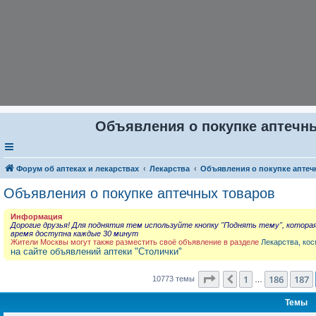
Объявления о покупке аптечны
Форум об аптеках и лекарствах
Лекарства
Объявления о покупке аптеч
Объявления о покупке аптечных товаров
Информация
Дорогие друзья! Для поднятия тем используйте кнопку "Поднять тему", котора
время доступна каждые 30 минут
Жители Москвы могут также разместить своё объявление в разделе
Лекарства, кос
на сайте объявлений аптеки "Столички"
Страница
188
из
431
1
186
187
Пред.
10773 темы
…
Темы