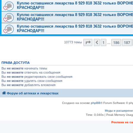
Куплю оставшиеся лекарства 8 929 818 3632 только ВОРОН
КРАСНОДАР!!!
Куплю оставшиеся лекарства 8 929 818 3632 только ВОРОН
КРАСНОДАР!!!
Куплю оставшиеся лекарства 8 929 818 3632 только ВОРОН
КРАСНОДАР!!!
Страница
188
из
431
1
186
187
Пред.
10773 темы
…
ПРАВА ДОСТУПА
Вы
не можете
начинать темы
Вы
не можете
отвечать на сообщения
Вы
не можете
редактировать свои сообщения
Вы
не можете
удалять свои сообщения
Вы
не можете
добавлять вложения
Форум об аптеках и лекарствах
Создано на основе
phpBB
® Forum Software © ph
Моды и расширени
Time: 0.040s
| Peak Memory Usage
Рeклама на с