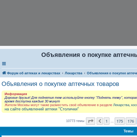
Объявления о покупке аптечны
Форум об аптеках и лекарствах
Лекарства
Объявления о покупке аптеч
Объявления о покупке аптечных товаров
Информация
Дорогие друзья! Для поднятия тем используйте кнопку "Поднять тему", котора
время доступна каждые 30 минут
Жители Москвы могут также разместить своё объявление в разделе
Лекарства, кос
на сайте объявлений аптеки "Столички"
Страница
177
из
431
1
175
176
Пред.
10773 темы
…
Темы