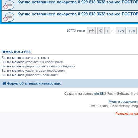
Куплю оставшиеся лекарства 8 929 818 3632 только РОС
Куплю оставшиеся лекарства 8 929 818 3632 только РОС
Страница
177
из
431
1
175
176
Пред.
10773 темы
…
ПРАВА ДОСТУПА
Вы
не можете
начинать темы
Вы
не можете
отвечать на сообщения
Вы
не можете
редактировать свои сообщения
Вы
не можете
удалять свои сообщения
Вы
не можете
добавлять вложения
Форум об аптеках и лекарствах
Создано на основе
phpBB
® Forum Software © ph
Моды и расширени
Time: 0.056s
| Peak Memory Usage
Рeклама на с