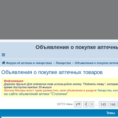
Объявления о покупке аптечны
Форум об аптеках и лекарствах
Лекарства
Объявления о покупке аптеч
Объявления о покупке аптечных товаров
Информация
Дорогие друзья! Для поднятия тем используйте кнопку "Поднять тему", котора
время доступна каждые 30 минут
Жители Москвы могут также разместить своё объявление в разделе
Лекарства, кос
на сайте объявлений аптеки "Столички"
Страница
147
из
431
1
145
146
Пред.
10773 темы
…
Темы