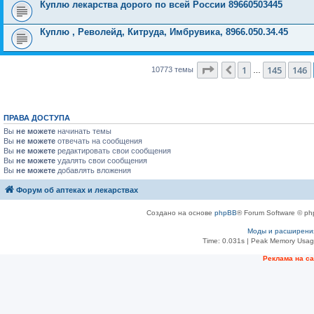
Куплю лекарства дорого по всей России 89660503445
Куплю , Револейд, Китруда, Имбрувика, 8966.050.34.45
Страница
147
из
431
1
145
146
Пред.
10773 темы
…
ПРАВА ДОСТУПА
Вы
не можете
начинать темы
Вы
не можете
отвечать на сообщения
Вы
не можете
редактировать свои сообщения
Вы
не можете
удалять свои сообщения
Вы
не можете
добавлять вложения
Форум об аптеках и лекарствах
Создано на основе
phpBB
® Forum Software © ph
Моды и расширени
Time: 0.031s
| Peak Memory Usage
Рeклама на с