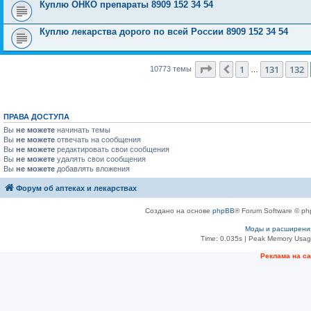
Куплю ОНКО препараты 8909 152 34 54
Куплю лекарства дорого по всей России 8909 152 34 54
Страница
133
из
431
1
131
132
Пред.
10773 темы
…
ПРАВА ДОСТУПА
Вы
не можете
начинать темы
Вы
не можете
отвечать на сообщения
Вы
не можете
редактировать свои сообщения
Вы
не можете
удалять свои сообщения
Вы
не можете
добавлять вложения
Форум об аптеках и лекарствах
Создано на основе
phpBB
® Forum Software © ph
Моды и расширени
Time: 0.035s
| Peak Memory Usage
Рeклама на с