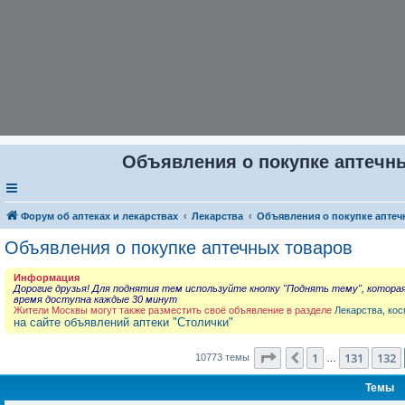
Объявления о покупке аптечны
Форум об аптеках и лекарствах
Лекарства
Объявления о покупке аптеч
Объявления о покупке аптечных товаров
Информация
Дорогие друзья! Для поднятия тем используйте кнопку "Поднять тему", котора
время доступна каждые 30 минут
Жители Москвы могут также разместить своё объявление в разделе
Лекарства, кос
на сайте объявлений аптеки "Столички"
Страница
133
из
431
1
131
132
Пред.
10773 темы
…
Темы