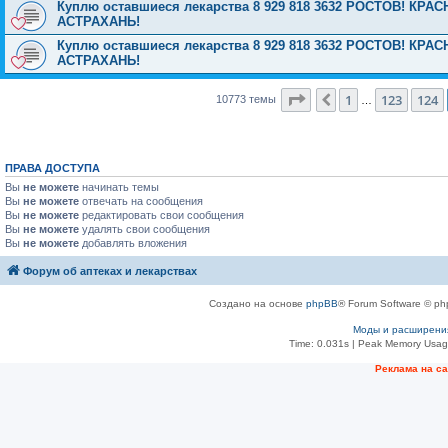
Куплю оставшиеся лекарства 8 929 818 3632 РОСТОВ! К
АСТРАХАНЬ!
Куплю оставшиеся лекарства 8 929 818 3632 РОСТОВ! К
АСТРАХАНЬ!
Страница
125
из
431
1
123
124
Пред.
10773 темы
…
ПРАВА ДОСТУПА
Вы
не можете
начинать темы
Вы
не можете
отвечать на сообщения
Вы
не можете
редактировать свои сообщения
Вы
не можете
удалять свои сообщения
Вы
не можете
добавлять вложения
Форум об аптеках и лекарствах
Создано на основе
phpBB
® Forum Software © ph
Моды и расширени
Time: 0.031s
| Peak Memory Usage
Рeклама на с