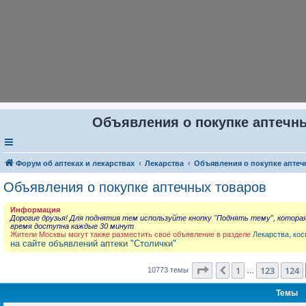
Объявления о покупке аптечны
Форум об аптеках и лекарствах
Лекарства
Объявления о покупке аптеч
Объявления о покупке аптечных товаров
Информация
Дорогие друзья! Для поднятия тем используйте кнопку "Поднять тему", котора
время доступна каждые 30 минут
Жители Москвы могут также разместить своё объявление в разделе
Лекарства, кос
на сайте объявлений аптеки "Столички"
Страница
125
из
431
1
123
124
Пред.
10773 темы
…
Темы