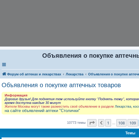
Объявления о покупке аптечны
Форум об аптеках и лекарствах
Лекарства
Объявления о покупке аптеч
Объявления о покупке аптечных товаров
Информация
Дорогие друзья! Для поднятия тем используйте кнопку "Поднять тему", котора
время доступна каждые 30 минут
Жители Москвы могут также разместить своё объявление в разделе
Лекарства, кос
на сайте объявлений аптеки "Столички"
Страница
110
из
431
1
108
109
Пред.
10773 темы
…
Темы