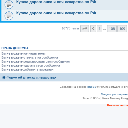
Куплю дорого онко и вич лекарства по РФ
Куплю дорого онко и вич лекарства по РФ
Страница
110
из
431
1
108
109
Пред.
10773 темы
…
ПРАВА ДОСТУПА
Вы
не можете
начинать темы
Вы
не можете
отвечать на сообщения
Вы
не можете
редактировать свои сообщения
Вы
не можете
удалять свои сообщения
Вы
не можете
добавлять вложения
Форум об аптеках и лекарствах
Создано на основе
phpBB
® Forum Software © ph
Моды и расширени
Time: 0.058s
| Peak Memory Usage
Рeклама на с