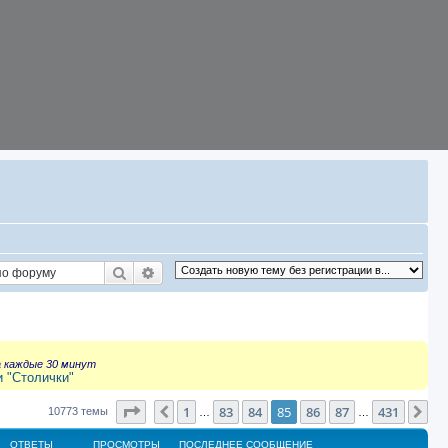
Поиск
Расширенный поиск
а каждые 30 минут
и "Столички"
Страница
85
из
431
1
83
84
85
86
87
431
Пред.
Сл
10773 темы
…
…
ОТВЕТЫ
ПРОСМОТРЫ
ПОСЛЕДНЕЕ СООБЩЕНИЕ