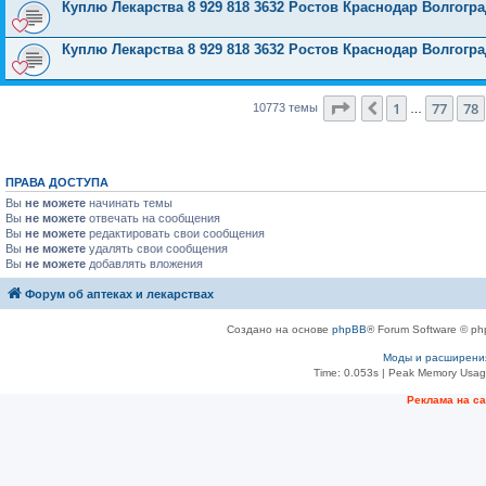
Куплю Лекарства 8 929 818 3632 Ростов Краснодар Волгог
Куплю Лекарства 8 929 818 3632 Ростов Краснодар Волгог
Страница
79
из
431
1
77
78
Пред.
10773 темы
…
ПРАВА ДОСТУПА
Вы
не можете
начинать темы
Вы
не можете
отвечать на сообщения
Вы
не можете
редактировать свои сообщения
Вы
не можете
удалять свои сообщения
Вы
не можете
добавлять вложения
Форум об аптеках и лекарствах
Создано на основе
phpBB
® Forum Software © ph
Моды и расширени
Time: 0.053s
| Peak Memory Usage
Рeклама на с