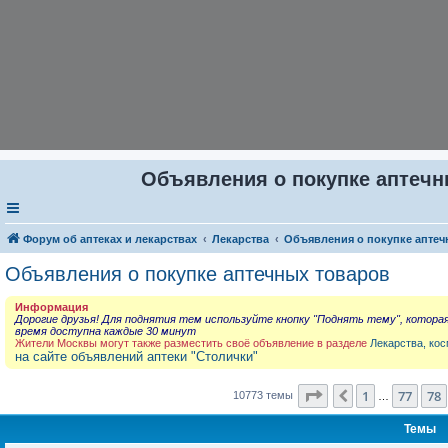
Объявления о покупке аптечны
Форум об аптеках и лекарствах
Лекарства
Объявления о покупке аптеч
Объявления о покупке аптечных товаров
Информация
Дорогие друзья! Для поднятия тем используйте кнопку "Поднять тему", котора
время доступна каждые 30 минут
Жители Москвы могут также разместить своё объявление в разделе
Лекарства, кос
на сайте объявлений аптеки "Столички"
Страница
79
из
431
1
77
78
Пред.
10773 темы
…
Темы