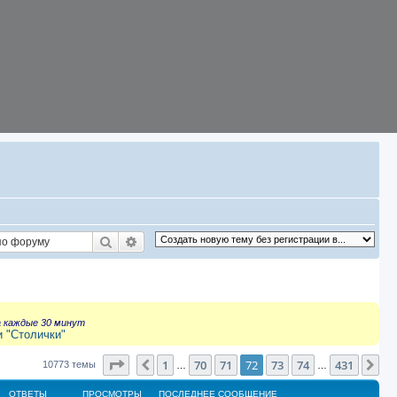
Поиск
Расширенный поиск
а каждые 30 минут
и "Столички"
Страница
72
из
431
1
70
71
72
73
74
431
Пред.
Сл
10773 темы
…
…
ОТВЕТЫ
ПРОСМОТРЫ
ПОСЛЕДНЕЕ СООБЩЕНИЕ