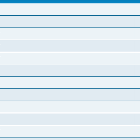
.
.
.
.