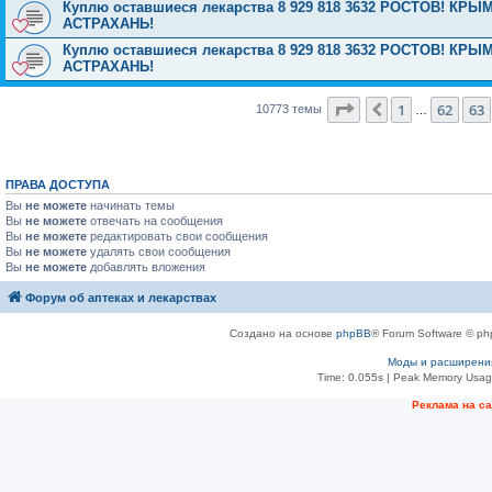
Куплю оставшиеся лекарства 8 929 818 3632 РОСТОВ! 
АСТРАХАНЬ!
Куплю оставшиеся лекарства 8 929 818 3632 РОСТОВ! 
АСТРАХАНЬ!
Страница
64
из
431
1
62
63
Пред.
10773 темы
…
ПРАВА ДОСТУПА
Вы
не можете
начинать темы
Вы
не можете
отвечать на сообщения
Вы
не можете
редактировать свои сообщения
Вы
не можете
удалять свои сообщения
Вы
не можете
добавлять вложения
Форум об аптеках и лекарствах
Создано на основе
phpBB
® Forum Software © ph
Моды и расширени
Time: 0.055s
| Peak Memory Usage
Рeклама на с