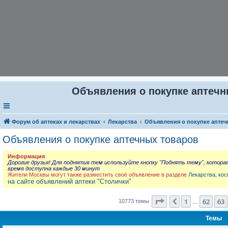
Объявления о покупке аптечны
Форум об аптеках и лекарствах
Лекарства
Объявления о покупке аптеч
Объявления о покупке аптечных товаров
Информация
Дорогие друзья! Для поднятия тем используйте кнопку "Поднять тему", котора
время доступна каждые 30 минут
Жители Москвы могут также разместить своё объявление в разделе
Лекарства, кос
на сайте объявлений аптеки "Столички"
Страница
64
из
431
1
62
63
Пред.
10773 темы
…
Темы