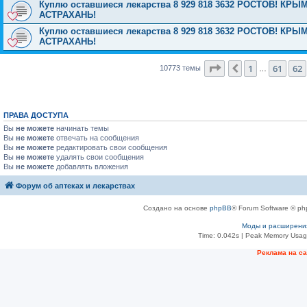
Куплю оставшиеся лекарства 8 929 818 3632 РОСТОВ! 
АСТРАХАНЬ!
Куплю оставшиеся лекарства 8 929 818 3632 РОСТОВ! 
АСТРАХАНЬ!
Страница
63
из
431
1
61
62
Пред.
10773 темы
…
ПРАВА ДОСТУПА
Вы
не можете
начинать темы
Вы
не можете
отвечать на сообщения
Вы
не можете
редактировать свои сообщения
Вы
не можете
удалять свои сообщения
Вы
не можете
добавлять вложения
Форум об аптеках и лекарствах
Создано на основе
phpBB
® Forum Software © ph
Моды и расширени
Time: 0.042s
| Peak Memory Usage
Рeклама на с