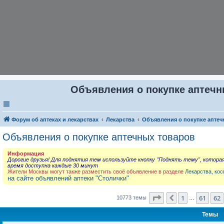
Объявления о покупке аптечны
Форум об аптеках и лекарствах
Лекарства
Объявления о покупке аптеч
Объявления о покупке аптечных товаров
Информация
Дорогие друзья! Для поднятия тем используйте кнопку "Поднять тему", котора
время доступна каждые 30 минут
Жители Москвы могут также разместить своё объявление в разделе
Лекарства, кос
на сайте объявлений аптеки "Столички"
Страница
63
из
431
1
61
62
Пред.
10773 темы
…
Темы