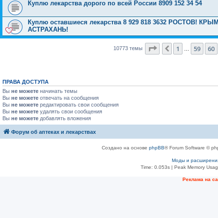
Куплю лекарства дорого по всей России 8909 152 34 54
Куплю оставшиеся лекарства 8 929 818 3632 РОСТОВ! 
АСТРАХАНЬ!
Страница
61
из
431
1
59
60
Пред.
10773 темы
…
ПРАВА ДОСТУПА
Вы
не можете
начинать темы
Вы
не можете
отвечать на сообщения
Вы
не можете
редактировать свои сообщения
Вы
не можете
удалять свои сообщения
Вы
не можете
добавлять вложения
Форум об аптеках и лекарствах
Создано на основе
phpBB
® Forum Software © ph
Моды и расширени
Time: 0.053s
| Peak Memory Usage
Рeклама на с