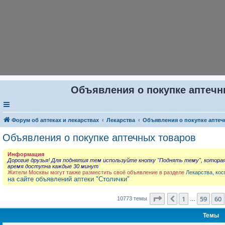
Объявления о покупке аптечны
Форум об аптеках и лекарствах
Лекарства
Объявления о покупке аптеч
Объявления о покупке аптечных товаров
Информация
Дорогие друзья! Для поднятия тем используйте кнопку "Поднять тему", котора
время доступна каждые 30 минут
Жители Москвы могут также разместить своё объявление в разделе
Лекарства, кос
на сайте объявлений аптеки "Столички"
Страница
61
из
431
1
59
60
Пред.
10773 темы
…
Темы