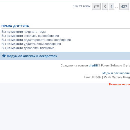
Страница
431
и
1
427
Пред.
10773 темы
…
ПРАВА ДОСТУПА
Вы
не можете
начинать темы
Вы
не можете
отвечать на сообщения
Вы
не можете
редактировать свои сообщения
Вы
не можете
удалять свои сообщения
Вы
не можете
добавлять вложения
Форум об аптеках и лекарствах
Создано на основе
phpBB
® Forum Software © ph
Моды и расширени
Time: 0.053s
| Peak Memory Usage
Рeклама на с