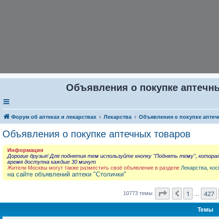
Объявления о покупке аптечны
Форум об аптеках и лекарствах
Лекарства
Объявления о покупке аптеч
Объявления о покупке аптечных товаров
Информация
Дорогие друзья! Для поднятия тем используйте кнопку "Поднять тему", котора
время доступна каждые 30 минут
Жители Москвы могут также разместить своё объявление в разделе
Лекарства, кос
на сайте объявлений аптеки "Столички"
Страница
431
и
1
427
Пред.
10773 темы
…
Темы