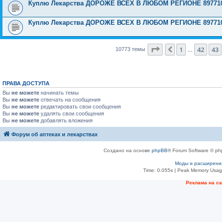
Куплю Лекарства ДОРОЖЕ ВСЕХ В ЛЮБОМ РЕГИОНЕ 897710
Куплю Лекарства ДОРОЖЕ ВСЕХ В ЛЮБОМ РЕГИОНЕ 897710
Страница
44
из
431
1
42
43
Пред.
10773 темы
…
ПРАВА ДОСТУПА
Вы
не можете
начинать темы
Вы
не можете
отвечать на сообщения
Вы
не можете
редактировать свои сообщения
Вы
не можете
удалять свои сообщения
Вы
не можете
добавлять вложения
Форум об аптеках и лекарствах
Создано на основе
phpBB
® Forum Software © ph
Моды и расширени
Time: 0.055s
| Peak Memory Usage
Рeклама на с