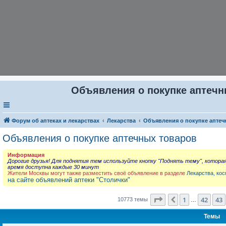
Объявления о покупке аптечны
Форум об аптеках и лекарствах
Лекарства
Объявления о покупке аптеч
Объявления о покупке аптечных товаров
Информация
Дорогие друзья! Для поднятия тем используйте кнопку "Поднять тему", котора
время доступна каждые 30 минут
Жители Москвы могут также разместить своё объявление в разделе
Лекарства, кос
на сайте объявлений аптеки "Столички"
Страница
44
из
431
1
42
43
Пред.
10773 темы
…
Темы