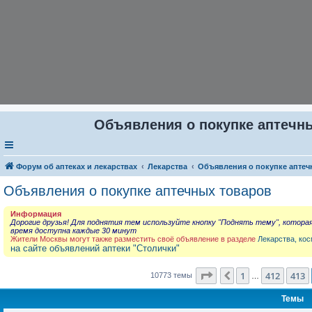
Объявления о покупке аптечны
Форум об аптеках и лекарствах
Лекарства
Объявления о покупке аптеч
Объявления о покупке аптечных товаров
Информация
Дорогие друзья! Для поднятия тем используйте кнопку "Поднять тему", котора
время доступна каждые 30 минут
Жители Москвы могут также разместить своё объявление в разделе
Лекарства, кос
на сайте объявлений аптеки "Столички"
Страница
414
из
431
1
412
413
Пред.
10773 темы
…
Темы