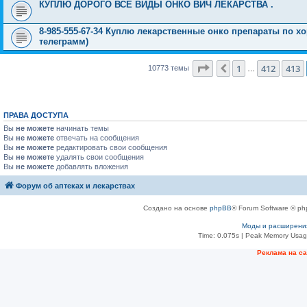
КУПЛЮ ДОРОГО ВСЕ ВИДЫ ОНКО ВИЧ ЛЕКАРСТВА .
8-985-555-67-34 Куплю лекарственные онко препараты по хо
телеграмм)
Страница
414
из
431
1
412
413
Пред.
10773 темы
…
ПРАВА ДОСТУПА
Вы
не можете
начинать темы
Вы
не можете
отвечать на сообщения
Вы
не можете
редактировать свои сообщения
Вы
не можете
удалять свои сообщения
Вы
не можете
добавлять вложения
Форум об аптеках и лекарствах
Создано на основе
phpBB
® Forum Software © ph
Моды и расширени
Time: 0.075s
| Peak Memory Usage
Рeклама на с