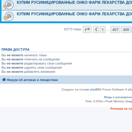
КУПИМ РУСИФИЦИРОВАННЫЕ ОНКО ФАРМ ЛЕКАРСТВА ДОРОГО
КУПИМ РУСИФИЦИРОВАННЫЕ ОНКО ФАРМ ЛЕКАРСТВА ДОРОГО
Страница
409
из
431
1
407
408
Пред.
10773 темы
…
ПРАВА ДОСТУПА
Вы
не можете
начинать темы
Вы
не можете
отвечать на сообщения
Вы
не можете
редактировать свои сообщения
Вы
не можете
удалять свои сообщения
Вы
не можете
добавлять вложения
Форум об аптеках и лекарствах
Создано на основе
phpBB
® Forum Software © ph
Моды и расширени
Time: 0.053s
| Peak Memory Usage
Рeклама на с