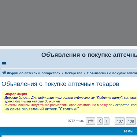
Объявления о покупке аптечны
Форум об аптеках и лекарствах
Лекарства
Объявления о покупке аптеч
Объявления о покупке аптечных товаров
Информация
Дорогие друзья! Для поднятия тем используйте кнопку "Поднять тему", котора
время доступна каждые 30 минут
Жители Москвы могут также разместить своё объявление в разделе
Лекарства, кос
на сайте объявлений аптеки "Столички"
Страница
409
из
431
1
407
408
Пред.
10773 темы
…
Темы