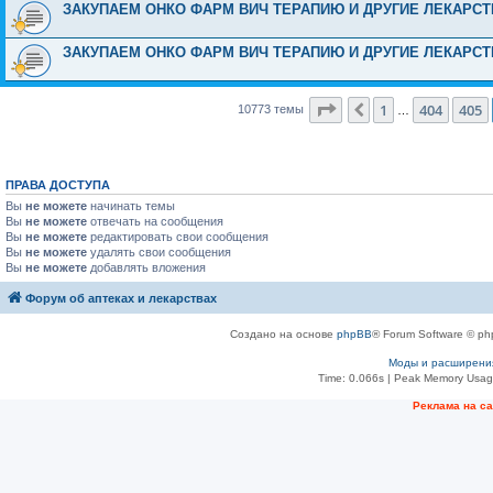
ЗАКУПАЕМ ОНКО ФАРМ ВИЧ ТЕРАПИЮ И ДРУГИЕ ЛЕКАРСТВА ДОРОГ
ЗАКУПАЕМ ОНКО ФАРМ ВИЧ ТЕРАПИЮ И ДРУГИЕ ЛЕКАРСТВА ДОРОГ
Страница
406
из
431
1
404
405
Пред.
10773 темы
…
ПРАВА ДОСТУПА
Вы
не можете
начинать темы
Вы
не можете
отвечать на сообщения
Вы
не можете
редактировать свои сообщения
Вы
не можете
удалять свои сообщения
Вы
не можете
добавлять вложения
Форум об аптеках и лекарствах
Создано на основе
phpBB
® Forum Software © ph
Моды и расширени
Time: 0.066s
| Peak Memory Usage
Рeклама на с