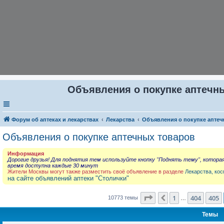
Объявления о покупке аптечны
Форум об аптеках и лекарствах
Лекарства
Объявления о покупке аптеч
Объявления о покупке аптечных товаров
Информация
Дорогие друзья! Для поднятия тем используйте кнопку "Поднять тему", котора
время доступна каждые 30 минут
Жители Москвы могут также разместить своё объявление в разделе
Лекарства, кос
на сайте объявлений аптеки "Столички"
Страница
406
из
431
1
404
405
Пред.
10773 темы
…
Темы