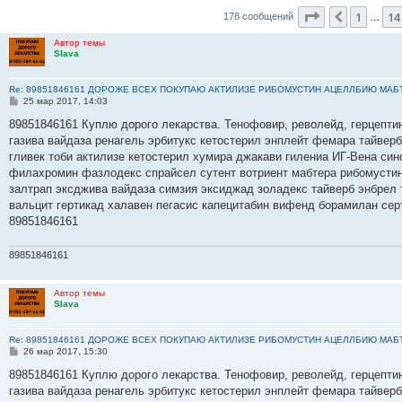
Страница
17
1
14
Пред.
178 сообщений
…
Автор темы
Slava
Re: 89851846161 ДОРОЖЕ ВСЕХ ПОКУПАЮ АКТИЛИЗЕ РИБОМУСТИН АЦЕЛЛБИЮ МАБ
С
25 мар 2017, 14:03
о
о
89851846161 Куплю дорого лекарства. Тенофовир, револейд, герцептин
б
газива вайдаза ренагель эрбитукс кетостерил энплейт фемара тайвер
щ
е
гливек тоби актилизе кетостерил хумира джакави гилениа ИГ-Вена си
н
филахромин фазлодекс спрайсел сутент вотриент мабтера рибомустин 
и
е
залтрап эксджива вайдаза симзия эксиджад золадекс тайверб энбрел
вальцит гертикад халавен пегасис капецитабин вифенд борамилан сер
89851846161
89851846161
Автор темы
Slava
Re: 89851846161 ДОРОЖЕ ВСЕХ ПОКУПАЮ АКТИЛИЗЕ РИБОМУСТИН АЦЕЛЛБИЮ МАБ
С
26 мар 2017, 15:30
о
о
89851846161 Куплю дорого лекарства. Тенофовир, револейд, герцептин
б
газива вайдаза ренагель эрбитукс кетостерил энплейт фемара тайвер
щ