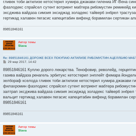
е
гливек тоби актилизе кетостерил хумира джакави гилениа ИГ-Вена си
н
фазлодекс спрайсел сутент вотриент мабтера рибомустин ремикейд ки
и
е
эксджива вайдаза симзия эксиджад золадекс тайверб энбрел трастуз
гертикад халавен пегасис капецитабин вифенд борамилан сертикан ал
89851846161
Автор темы
Slava
Re: 89851846161 ДОРОЖЕ ВСЕХ ПОКУПАЮ АКТИЛИЗЕ РИБОМУСТИН АЦЕЛЛБИЮ МАБ
С
29 мар 2017, 14:42
о
о
89851846161 Куплю дорого лекарства. Тенофовир, револейд, герцептин
б
газива вайдаза ренагель эрбитукс кетостерил энплейт фемара йондел
щ
е
зелбораф кселода гливек тоби актилизе кетостерил хумира джакави г
н
филахромин фазлодекс спрайсел сутент вотриент мабтера рибомустин 
и
е
залтрап эксджива вайдаза симзия эксиджад золадекс тайверб энбрел
вальцит гертикад халавен пегасис капецитабин вифенд борамилан сер
89851846161
89851846161
Автор темы
Slava