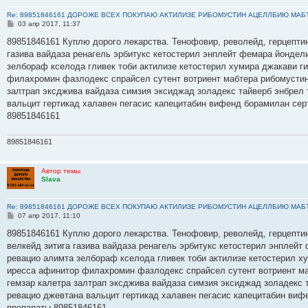
Re: 89851846161 ДОРОЖЕ ВСЕХ ПОКУПАЮ АКТИЛИЗЕ РИБОМУСТИН АЦЕЛЛБИЮ МАБ
С
03 апр 2017, 11:37
о
о
89851846161 Куплю дорого лекарства. Тенофовир, револейд, герцептин
б
газива вайдаза ренагель эрбитукс кетостерил энплейт фемара йондел
щ
е
зелбораф кселода гливек тоби актилизе кетостерил хумира джакави г
н
филахромин фазлодекс спрайсел сутент вотриент мабтера рибомустин 
и
е
залтрап эксджива вайдаза симзия эксиджад золадекс тайверб энбрел
вальцит гертикад халавен пегасис капецитабин вифенд борамилан сер
89851846161
89851846161
Автор темы
Slava
Re: 89851846161 ДОРОЖЕ ВСЕХ ПОКУПАЮ АКТИЛИЗЕ РИБОМУСТИН АЦЕЛЛБИЮ МАБ
С
07 апр 2017, 11:10
о
о
89851846161 Куплю дорого лекарства. Тенофовир, револейд, герцептин
б
велкейд зитига газива вайдаза ренагель эрбитукс кетостерил энплейт
щ
е
ревацио алимта зелбораф кселода гливек тоби актилизе кетостерил х
н
иресса афинитор филахромин фазлодекс спрайсел сутент вотриент ма
и
е
гемзар калетра залтрап эксджива вайдаза симзия эксиджад золадекс
ревацио джевтана вальцит гертикад халавен пегасис капецитабин виф
препараты 89851846161