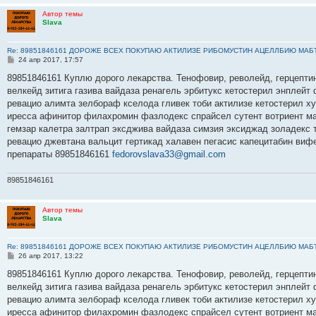
Автор темы
Slava
Re: 89851846161 ДОРОЖЕ ВСЕХ ПОКУПАЮ АКТИЛИЗЕ РИБОМУСТИН АЦЕЛЛБИЮ МАБ
С
24 апр 2017, 17:57
о
о
89851846161 Куплю дорого лекарства. Тенофовир, револейд, герцептин
б
велкейд зитига газива вайдаза ренагель эрбитукс кетостерил энплейт
щ
е
ревацио алимта зелбораф кселода гливек тоби актилизе кетостерил х
н
иресса афинитор филахромин фазлодекс спрайсел сутент вотриент ма
и
е
гемзар калетра залтрап эксджива вайдаза симзия эксиджад золадекс
ревацио джевтана вальцит гертикад халавен пегасис капецитабин виф
препараты 89851846161
fedorovslava33@gmail.com
89851846161
Автор темы
Slava
Re: 89851846161 ДОРОЖЕ ВСЕХ ПОКУПАЮ АКТИЛИЗЕ РИБОМУСТИН АЦЕЛЛБИЮ МАБ
С
26 апр 2017, 13:22
о
о
89851846161 Куплю дорого лекарства. Тенофовир, револейд, герцептин
б
велкейд зитига газива вайдаза ренагель эрбитукс кетостерил энплейт
щ
е
ревацио алимта зелбораф кселода гливек тоби актилизе кетостерил х
н
иресса афинитор филахромин фазлодекс спрайсел сутент вотриент ма
и