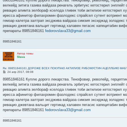
89851846161 Куплю дорого лекарства. Тенофовир, револейд, герцептин
б
велкейд зитига газива вайдаза ренагель эрбитукс кетостерил энплейт
щ
е
ревацио алимта зелбораф кселода гливек тоби актилизе кетостерил х
н
иресса афинитор филахромин фазлодекс спрайсел сутент вотриент ма
и
е
гемзар калетра залтрап эксджива вайдаза симзия эксиджад золадекс
ревацио джевтана вальцит гертикад халавен пегасис капецитабин виф
препараты 89851846161
fedorovslava33@gmail.com
89851846161
Автор темы
Slava
Re: 89851846161 ДОРОЖЕ ВСЕХ ПОКУПАЮ АКТИЛИЗЕ РИБОМУСТИН АЦЕЛЛБИЮ МАБ
С
24 апр 2017, 08:08
о
о
89851846161 Куплю дорого лекарства. Тенофовир, револейд, герцептин
б
велкейд зитига газива вайдаза ренагель эрбитукс кетостерил энплейт
щ
е
ревацио алимта зелбораф кселода гливек тоби актилизе кетостерил х
н
иресса афинитор филахромин фазлодекс спрайсел сутент вотриент ма
и
е
гемзар калетра залтрап эксджива вайдаза симзия эксиджад золадекс
ревацио джевтана вальцит гертикад халавен пегасис капецитабин виф
препараты 89851846161
fedorovslava33@gmail.com
89851846161