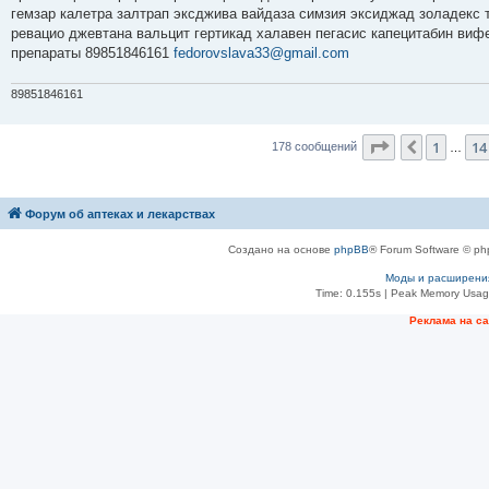
е
гемзар калетра залтрап эксджива вайдаза симзия эксиджад золадекс
ревацио джевтана вальцит гертикад халавен пегасис капецитабин виф
препараты 89851846161
fedorovslava33@gmail.com
89851846161
Страница
17
1
14
Пред.
178 сообщений
…
Форум об аптеках и лекарствах
Создано на основе
phpBB
® Forum Software © ph
Моды и расширени
Time: 0.155s
| Peak Memory Usage
Рeклама на с