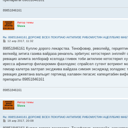
89851846161
Автор темы
Slava
Re: 89851846161 ДОРОЖЕ ВСЕХ ПОКУПАЮ АКТИЛИЗЕ РИБОМУСТИН АЦЕЛЛБИЮ МАБ
С
12 апр 2017, 11:32
о
о
89851846161 Куплю дорого лекарства. Тенофовир, револейд, герцептин
б
велкейд зитига газива вайдаза ренагель эрбитукс кетостерил энплейт
щ
е
ревацио алимта зелбораф кселода гливек тоби актилизе кетостерил х
н
иресса афинитор филахромин фазлодекс спрайсел сутент вотриент ма
и
е
гемзар калетра залтрап эксджива вайдаза симзия эксиджад золадекс
ревацио джевтана вальцит гертикад халавен пегасис капецитабин виф
препараты 89851846161
89851846161
Автор темы
Slava
Re: 89851846161 ДОРОЖЕ ВСЕХ ПОКУПАЮ АКТИЛИЗЕ РИБОМУСТИН АЦЕЛЛБИЮ МАБ
С
18 апр 2017, 20:08
о
о