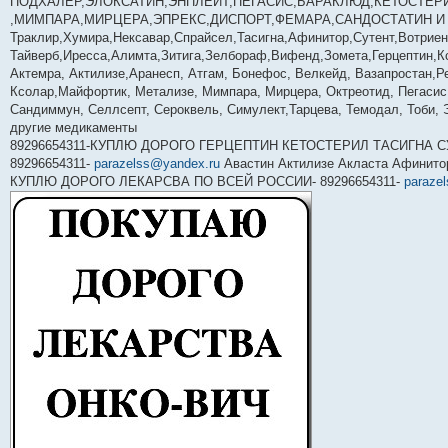
ПОДХАЛЕР,ЭЛОКСАТИН,ЭНПЛЕЙТ,ПЕГАСИС,БАРАКЛЮД,КЕТОСТЕР
,МИМПАРА,МИРЦЕРА,ЭПРЕКС,ДИСПОРТ,ФЕМАРА,САНДОСТАТИН И 
Траклир,Хумира,Нексавар,Спрайсел,Тасигна,Афинитор,Сутент,Вотриен
Тайверб,Иресса,Алимта,Зитига,Зелбораф,Вифенд,Зомета,Герцептин,К
Актемра, Актилизе,Аранесп, Атгам, Бонефос, Велкейд, Вазапростан,Ре
Ксолар,Майфортик, Метализе, Мимпара, Мирцера, ­Октреотид, Пегасис
Сандиммун, Селлсепт, Сероквель, Симулект,Тарцева, Темодал, Тоби, 
другие медикаменты
89296654311-КУПЛЮ ДОРОГО ГЕРЦЕПТИН КЕТОСТЕРИЛ ТАСИГНА С
89296654311-
parazelss@yandex.ru
Авастин Актилизе Акласта Афинито
КУПЛЮ ДОРОГО ЛЕКАРСВА ПО ВСЕЙ РОССИИ- 89296654311-
paraze