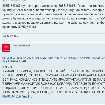
о
о
89851846161 Куплю дорого лекарства. 89851846161 Герцептин тасигна 
б
эрбитукс кетостерил энплейт тайверб келикс кадсила октагам ревацио
щ
е
хумира джакави гилениа ИГ-Вена синовекс клексан нексавар иресса а
н
ремикейд кивекса кселода келикс презиста гемзар калетра залтрап в
и
е
кадсила фемара ревацио джевтана вальцит пегасис капецитабин вифе
препараты 89851846161
89851846161
romanov.roman
Re: 89851846161 КУПЛЮ СРОЧНО ДОРОГО АФИНИТОР МАБТЕРУ ХУМИРУ! ЛЮБОЙ ГОР
С
28 ноя 2016, 15:17
о
о
КУПЛЮ
б
ХУМАЛОН,ХУМИРА,ТРАКЛИР,СУТЕНТ,ТАЙВЕРБ,ТАСИГНА,СПРАЙСЕ
щ
е
ИЕНТ,РЕМИКЕЙД,ЗИТИГА,ЗЕЛБОРАФ,ЭНБРЕЛ,СИМЗИЯ,АЛИМТА,А
н
ЕВЛИМИД,ЙОНДАЛИСВИФЕНД,АКТЕМРА,ОКТАГАМ,АКТИЛИЗЕ,КАЛЕ
и
е
Т,ВЕНОФЕР,МАЙФОРТИК,БОНЕФОС,КСЕЛОДА,ТУТАБИН,РИБОМУСТ
ПОДХАЛЕР,ЭЛОКСАТИН,ЭНПЛЕЙТ,ПЕГАСИС,БАРАКЛЮД,КЕТОСТЕР
,МИМПАРА,МИРЦЕРА,ЭПРЕКС,ДИСПОРТ,ФЕМАРА,САНДОСТАТИН И М
89296654311@mail.ru