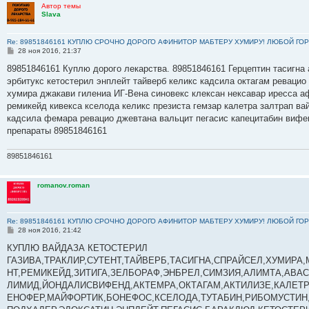
Автор темы
Slava
Re: 89851846161 КУПЛЮ СРОЧНО ДОРОГО АФИНИТОР МАБТЕРУ ХУМИРУ! ЛЮБОЙ ГОР
С
28 ноя 2016, 21:37
о
о
89851846161 Куплю дорого лекарства. 89851846161 Герцептин тасигна 
б
эрбитукс кетостерил энплейт тайверб келикс кадсила октагам ревацио
щ
е
хумира джакави гилениа ИГ-Вена синовекс клексан нексавар иресса а
н
ремикейд кивекса кселода келикс презиста гемзар калетра залтрап в
и
е
кадсила фемара ревацио джевтана вальцит пегасис капецитабин вифе
препараты 89851846161
89851846161
romanov.roman
Re: 89851846161 КУПЛЮ СРОЧНО ДОРОГО АФИНИТОР МАБТЕРУ ХУМИРУ! ЛЮБОЙ ГОР
С
28 ноя 2016, 21:42
о
о
КУПЛЮ ВАЙДАЗА КЕТОСТЕРИЛ
б
ГАЗИВА,ТРАКЛИР,СУТЕНТ,ТАЙВЕРБ,ТАСИГНА,СПРАЙСЕЛ,ХУМИРА
щ
е
НТ,РЕМИКЕЙД,ЗИТИГА,ЗЕЛБОРАФ,ЭНБРЕЛ,СИМЗИЯ,АЛИМТА,АВА
н
ЛИМИД,ЙОНДАЛИСВИФЕНД,АКТЕМРА,ОКТАГАМ,АКТИЛИЗЕ,КАЛЕТР
и
е
ЕНОФЕР,МАЙФОРТИК,БОНЕФОС,КСЕЛОДА,ТУТАБИН,РИБОМУСТИН