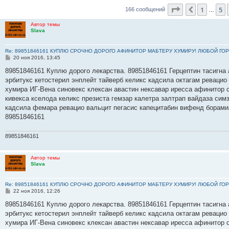
Страница
7
и
1
5
Пред.
166 сообщений
…
Автор темы
Slava
Re: 89851846161 КУПЛЮ СРОЧНО ДОРОГО АФИНИТОР МАБТЕРУ ХУМИРУ! ЛЮБОЙ ГОР
С
20 ноя 2016, 13:45
о
о
89851846161 Куплю дорого лекарства. 89851846161 Герцептин тасигна 
б
эрбитукс кетостерил энплейт тайверб келикс кадсила октагам ревацио
щ
е
хумира ИГ-Вена синовекс клексан авастин нексавар иресса афинитор 
н
кивекса кселода келикс презиста гемзар калетра залтрап вайдаза сим
и
е
кадсила фемара ревацио вальцит пегасис капецитабин вифенд борами
89851846161
89851846161
Автор темы
Slava
Re: 89851846161 КУПЛЮ СРОЧНО ДОРОГО АФИНИТОР МАБТЕРУ ХУМИРУ! ЛЮБОЙ ГОР
С
22 ноя 2016, 12:26
о
о
89851846161 Куплю дорого лекарства. 89851846161 Герцептин тасигна 
б
эрбитукс кетостерил энплейт тайверб келикс кадсила октагам ревацио
щ
е
хумира ИГ-Вена синовекс клексан авастин нексавар иресса афинитор 
н