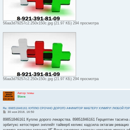
56aa3d79257c2.250x150c.jpg (21.97 КБ) 294 просмотра
56aa3d79257c2.250x150c.jpg (21.97 КБ) 294 просмотра
Автор темы
Slava
Re: 89851846161 КУПЛЮ СРОЧНО ДОРОГО АФИНИТОР МАБТЕРУ ХУМИРУ! ЛЮБОЙ ГОР
С
30 ноя 2016, 16:50
о
о
89851846161 Куплю дорого лекарства. 89851846161 Герцептин тасигна 
б
эрбитукс кетостерил энплейт тайверб келикс кадсила октагам ревацио
щ
е
хумира джакави гилениа ИГ-Вена синовекс клексан нексавар иресса а