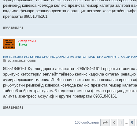
н
ремикейд кивекса кселода келикс презиста гемзар калетра залтрап в
и
е
кадсила фемара ревацио джевтана вальцит пегасис капецитабин вифе
препараты 89851846161
89851846161
Автор темы
Slava
Re: 89851846161 КУПЛЮ СРОЧНО ДОРОГО АФИНИТОР МАБТЕРУ ХУМИРУ! ЛЮБОЙ ГОР
С
02 дек 2016, 09:56
о
о
89851846161 Куплю дорого лекарства. 89851846161 Герцептин тасигна 
б
эрбитукс кетостерил энплейт тайверб келикс кадсила октагам ревацио
щ
е
хумира джакави гилениа ИГ-Вена синовекс клексан нексавар иресса а
н
рибомустин ремикейд кивекса кселода келикс презиста гемзар калетр
и
е
тайверб энбрел трастузамаб кадсила симпони фемара ревацио джевта
алимта исентресс бозулиф и другие препараты 89851846161
89851846161
Страница
7
и
1
5
Пред.
166 сообщений
…