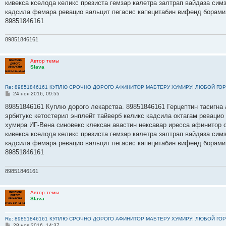
кивекса кселода келикс презиста гемзар калетра залтрап вайдаза сим
и
е
кадсила фемара ревацио вальцит пегасис капецитабин вифенд борами
89851846161
89851846161
Автор темы
Slava
Re: 89851846161 КУПЛЮ СРОЧНО ДОРОГО АФИНИТОР МАБТЕРУ ХУМИРУ! ЛЮБОЙ ГОР
С
24 ноя 2016, 09:55
о
о
89851846161 Куплю дорого лекарства. 89851846161 Герцептин тасигна 
б
эрбитукс кетостерил энплейт тайверб келикс кадсила октагам ревацио
щ
е
хумира ИГ-Вена синовекс клексан авастин нексавар иресса афинитор 
н
кивекса кселода келикс презиста гемзар калетра залтрап вайдаза сим
и
е
кадсила фемара ревацио вальцит пегасис капецитабин вифенд борами
89851846161
89851846161
Автор темы
Slava
Re: 89851846161 КУПЛЮ СРОЧНО ДОРОГО АФИНИТОР МАБТЕРУ ХУМИРУ! ЛЮБОЙ ГОР
С
28 ноя 2016, 14:37