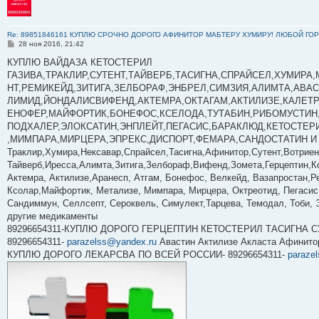
Re: 89851846161 КУПЛЮ СРОЧНО ДОРОГО АФИНИТОР МАБТЕРУ ХУМИРУ! ЛЮБОЙ ГОР
С
28 ноя 2016, 21:42
о
о
КУПЛЮ ВАЙДАЗА КЕТОСТЕРИЛ
б
ГАЗИВА,ТРАКЛИР,СУТЕНТ,ТАЙВЕРБ,ТАСИГНА,СПРАЙСЕЛ,ХУМИРА
щ
е
НТ,РЕМИКЕЙД,ЗИТИГА,ЗЕЛБОРАФ,ЭНБРЕЛ,СИМЗИЯ,АЛИМТА,АВА
н
ЛИМИД,ЙОНДАЛИСВИФЕНД,АКТЕМРА,ОКТАГАМ,АКТИЛИЗЕ,КАЛЕТР
и
е
ЕНОФЕР,МАЙФОРТИК,БОНЕФОС,КСЕЛОДА,ТУТАБИН,РИБОМУСТИН
ПОДХАЛЕР,ЭЛОКСАТИН,ЭНПЛЕЙТ,ПЕГАСИС,БАРАКЛЮД,КЕТОСТЕР
,МИМПАРА,МИРЦЕРА,ЭПРЕКС,ДИСПОРТ,ФЕМАРА,САНДОСТАТИН И 
Траклир,Хумира,Нексавар,Спрайсел,Тасигна,Афинитор,Сутент,Вотриен
Тайверб,Иресса,Алимта,Зитига,Зелбораф,Вифенд,Зомета,Герцептин,К
Актемра, Актилизе,Аранесп, Атгам, Бонефос, Велкейд, Вазапростан,Ре
Ксолар,Майфортик, Метализе, Мимпара, Мирцера, ­Октреотид, Пегасис
Сандиммун, Селлсепт, Сероквель, Симулект,Тарцева, Темодал, Тоби, 
другие медикаменты
89296654311-КУПЛЮ ДОРОГО ГЕРЦЕПТИН КЕТОСТЕРИЛ ТАСИГНА С
89296654311-
parazelss@yandex.ru
Авастин Актилизе Акласта Афинито
КУПЛЮ ДОРОГО ЛЕКАРСВА ПО ВСЕЙ РОССИИ- 89296654311-
paraze