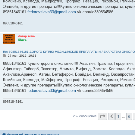
Комбивир, Кселода, Майфортик, Програф, Ревацио, Рекормон, Ремикей
и
е
Энплейт, и другие препараты!!!Куплю онкологические препараты, куп
89851846161
fedorovslava33@gmail.com
vk.com/id339854586
89851846161
Автор темы
Slava
Re: 89851846161 ДОРОГО КУПЛЮ МЕДИЦИНСКИЕ ПРЕПАРАТЫ И ЛЕКАРСТВА! ОНКОЛО
С
27 июн 2016, 16:33
о
о
89851846161 Куплю дорого онкологию!!!! Авастин, Траклир, Герцептин,
б
Афинитор, Тайверб, Таксотер, Алимта, Вифенд, Зомета, Кселода, Акла
щ
е
Актилизе,Аранесп, Атгам, Бетаферон, Брайдан, Велкейд, Вазапростан,
н
Комбивир, Кселода, Майфортик, Програф, Ревацио, Рекормон, Ремикей
и
е
Энплейт, и другие препараты!!!Куплю онкологические препараты, куп
89851846161
fedorovslava33@gmail.com
vk.com/id339854586
89851846161
Страница
8
из
1
6
Пред.
262 сообщения
…
Форум об аптеках и лекарствах