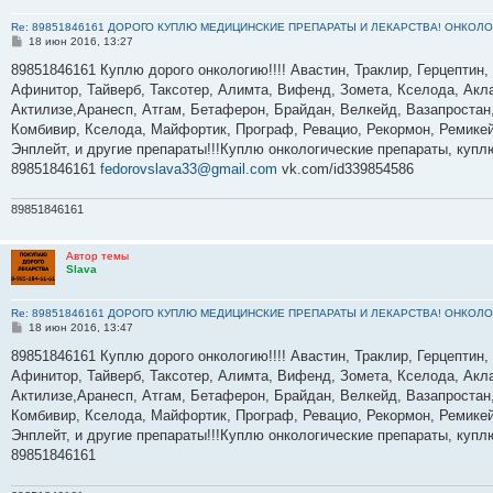
Re: 89851846161 ДОРОГО КУПЛЮ МЕДИЦИНСКИЕ ПРЕПАРАТЫ И ЛЕКАРСТВА! ОНКОЛО
С
18 июн 2016, 13:27
о
о
89851846161 Куплю дорого онкологию!!!! Авастин, Траклир, Герцептин,
б
Афинитор, Тайверб, Таксотер, Алимта, Вифенд, Зомета, Кселода, Акла
щ
е
Актилизе,Аранесп, Атгам, Бетаферон, Брайдан, Велкейд, Вазапростан,
н
Комбивир, Кселода, Майфортик, Програф, Ревацио, Рекормон, Ремикей
и
е
Энплейт, и другие препараты!!!Куплю онкологические препараты, куп
89851846161
fedorovslava33@gmail.com
vk.com/id339854586
89851846161
Автор темы
Slava
Re: 89851846161 ДОРОГО КУПЛЮ МЕДИЦИНСКИЕ ПРЕПАРАТЫ И ЛЕКАРСТВА! ОНКОЛО
С
18 июн 2016, 13:47
о
о
89851846161 Куплю дорого онкологию!!!! Авастин, Траклир, Герцептин,
б
Афинитор, Тайверб, Таксотер, Алимта, Вифенд, Зомета, Кселода, Акла
щ
е
Актилизе,Аранесп, Атгам, Бетаферон, Брайдан, Велкейд, Вазапростан,
н
Комбивир, Кселода, Майфортик, Програф, Ревацио, Рекормон, Ремикей
и
е
Энплейт, и другие препараты!!!Куплю онкологические препараты, куп
89851846161