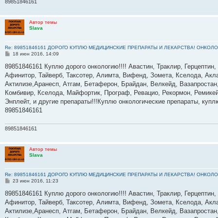
89851846161
Автор темы
Slava
Re: 89851846161 ДОРОГО КУПЛЮ МЕДИЦИНСКИЕ ПРЕПАРАТЫ И ЛЕКАРСТВА! ОНКОЛО
С
18 июн 2016, 14:09
о
о
89851846161 Куплю дорого онкологию!!!! Авастин, Траклир, Герцептин,
б
Афинитор, Тайверб, Таксотер, Алимта, Вифенд, Зомета, Кселода, Акла
щ
е
Актилизе,Аранесп, Атгам, Бетаферон, Брайдан, Велкейд, Вазапростан,
н
Комбивир, Кселода, Майфортик, Програф, Ревацио, Рекормон, Ремикей
и
е
Энплейт, и другие препараты!!!Куплю онкологические препараты, куп
89851846161
89851846161
Автор темы
Slava
Re: 89851846161 ДОРОГО КУПЛЮ МЕДИЦИНСКИЕ ПРЕПАРАТЫ И ЛЕКАРСТВА! ОНКОЛО
С
23 июн 2016, 11:23
о
о
89851846161 Куплю дорого онкологию!!!! Авастин, Траклир, Герцептин,
б
Афинитор, Тайверб, Таксотер, Алимта, Вифенд, Зомета, Кселода, Акла
щ
е
Актилизе,Аранесп, Атгам, Бетаферон, Брайдан, Велкейд, Вазапростан,
н