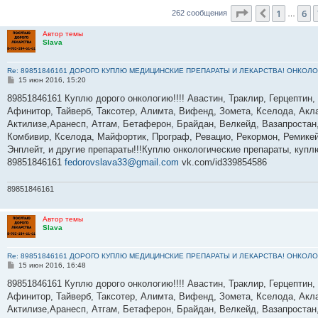
Страница
8
из
1
6
Пред.
262 сообщения
…
Автор темы
Slava
Re: 89851846161 ДОРОГО КУПЛЮ МЕДИЦИНСКИЕ ПРЕПАРАТЫ И ЛЕКАРСТВА! ОНКОЛО
С
15 июн 2016, 15:20
о
о
89851846161 Куплю дорого онкологию!!!! Авастин, Траклир, Герцептин,
б
Афинитор, Тайверб, Таксотер, Алимта, Вифенд, Зомета, Кселода, Акла
щ
е
Актилизе,Аранесп, Атгам, Бетаферон, Брайдан, Велкейд, Вазапростан,
н
Комбивир, Кселода, Майфортик, Програф, Ревацио, Рекормон, Ремикей
и
е
Энплейт, и другие препараты!!!Куплю онкологические препараты, куп
89851846161
fedorovslava33@gmail.com
vk.com/id339854586
89851846161
Автор темы
Slava
Re: 89851846161 ДОРОГО КУПЛЮ МЕДИЦИНСКИЕ ПРЕПАРАТЫ И ЛЕКАРСТВА! ОНКОЛО
С
15 июн 2016, 16:48
о
о
89851846161 Куплю дорого онкологию!!!! Авастин, Траклир, Герцептин,
б
Афинитор, Тайверб, Таксотер, Алимта, Вифенд, Зомета, Кселода, Акла
щ
е
Актилизе,Аранесп, Атгам, Бетаферон, Брайдан, Велкейд, Вазапростан,
н