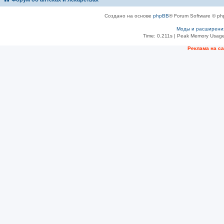
Создано на основе
phpBB
® Forum Software © ph
Моды и расширени
Time: 0.211s
| Peak Memory Usage
Рeклама на с