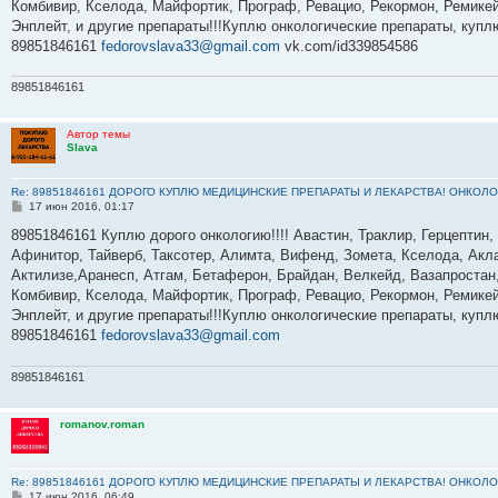
Комбивир, Кселода, Майфортик, Програф, Ревацио, Рекормон, Ремикей
и
е
Энплейт, и другие препараты!!!Куплю онкологические препараты, куп
89851846161
fedorovslava33@gmail.com
vk.com/id339854586
89851846161
Автор темы
Slava
Re: 89851846161 ДОРОГО КУПЛЮ МЕДИЦИНСКИЕ ПРЕПАРАТЫ И ЛЕКАРСТВА! ОНКОЛО
С
17 июн 2016, 01:17
о
о
89851846161 Куплю дорого онкологию!!!! Авастин, Траклир, Герцептин,
б
Афинитор, Тайверб, Таксотер, Алимта, Вифенд, Зомета, Кселода, Акла
щ
е
Актилизе,Аранесп, Атгам, Бетаферон, Брайдан, Велкейд, Вазапростан,
н
Комбивир, Кселода, Майфортик, Програф, Ревацио, Рекормон, Ремикей
и
е
Энплейт, и другие препараты!!!Куплю онкологические препараты, куп
89851846161
fedorovslava33@gmail.com
89851846161
romanov.roman
Re: 89851846161 ДОРОГО КУПЛЮ МЕДИЦИНСКИЕ ПРЕПАРАТЫ И ЛЕКАРСТВА! ОНКОЛО
С
17 июн 2016, 06:49