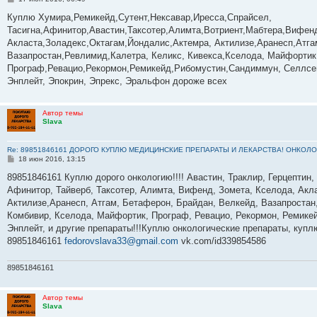
о
о
Куплю Хумира,Ремикейд,Сутент,Нексавар,Иресса,Спрайсел,
б
Тасигна,Афинитор,Авастин,Таксотер,Алимта,Вотриент,Мабтера,Вифенд
щ
е
Акласта,Золадекс,Октагам,Йондалис,Актемра, Актилизе,Аранесп,Атг
н
Вазапростан,Ревлимид,Калетра, Келикс, Кивекса,Кселода, Майфортик
и
е
Програф,Ревацио,Рекормон,Ремикейд,Рибомустин,Сандиммун, Селлсеп
Энплейт, Эпокрин, Эпрекс, Эральфон дороже всех
Автор темы
Slava
Re: 89851846161 ДОРОГО КУПЛЮ МЕДИЦИНСКИЕ ПРЕПАРАТЫ И ЛЕКАРСТВА! ОНКОЛО
С
18 июн 2016, 13:15
о
о
89851846161 Куплю дорого онкологию!!!! Авастин, Траклир, Герцептин,
б
Афинитор, Тайверб, Таксотер, Алимта, Вифенд, Зомета, Кселода, Акла
щ
е
Актилизе,Аранесп, Атгам, Бетаферон, Брайдан, Велкейд, Вазапростан,
н
Комбивир, Кселода, Майфортик, Програф, Ревацио, Рекормон, Ремикей
и
е
Энплейт, и другие препараты!!!Куплю онкологические препараты, куп
89851846161
fedorovslava33@gmail.com
vk.com/id339854586
89851846161
Автор темы
Slava