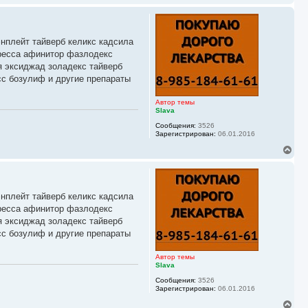
е
р
н
у
энплейт тайверб келикс кадсила
т
ь
иресса афинитор фазлодекс
с
я эксиджад золадекс тайверб
я
сс бозулиф и другие препараты
к
н
а
Автор темы
ч
Slava
а
Сообщения:
3526
л
Зарегистрирован:
06.01.2016
у
В
е
р
н
у
энплейт тайверб келикс кадсила
т
ь
иресса афинитор фазлодекс
с
я эксиджад золадекс тайверб
я
сс бозулиф и другие препараты
к
н
а
Автор темы
ч
Slava
а
Сообщения:
3526
л
Зарегистрирован:
06.01.2016
у
В