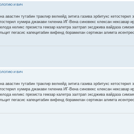
КОЛОГИЮ И ВИЧ
на авастин тутабин траклир велкейд зитига газива эрбитукс кетостерил 
етостерил хумира джакави гилениа ИГ-Вена синовекс клексан нексавар 
селода келикс презиста гемзар калетра залтрап эксджива вайдаза симзи
льцит пегасис капецитабин вифенд борамилан сертикан алимта исентре
КОЛОГИЮ И ВИЧ
на авастин тутабин траклир велкейд зитига газива эрбитукс кетостерил 
етостерил хумира джакави гилениа ИГ-Вена синовекс клексан нексавар 
селода келикс презиста гемзар калетра залтрап эксджива вайдаза симзи
льцит пегасис капецитабин вифенд борамилан сертикан алимта исентре