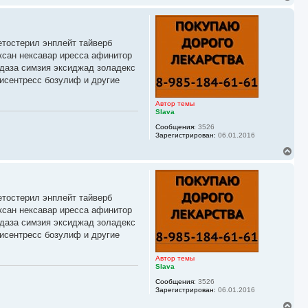
е
р
н
у
етостерил энплейт тайверб
т
ь
ксан нексавар иресса афинитор
с
йдаза симзия эксиджад золадекс
я
исентресс бозулиф и другие
к
н
а
Автор темы
ч
Slava
а
Сообщения:
3526
л
Зарегистрирован:
06.01.2016
у
В
е
р
н
у
етостерил энплейт тайверб
т
ь
ксан нексавар иресса афинитор
с
йдаза симзия эксиджад золадекс
я
исентресс бозулиф и другие
к
н
а
Автор темы
ч
Slava
а
Сообщения:
3526
л
Зарегистрирован:
06.01.2016
у
В