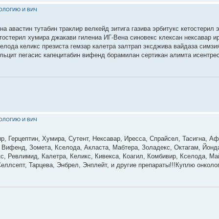
КОЛОГИЮ И ВИЧ
на авастин тутабин траклир велкейд зитига газива эрбитукс кетостерил 
етостерил хумира джакави гилениа ИГ-Вена синовекс клексан нексавар 
селода келикс презиста гемзар калетра залтрап эксджива вайдаза симзи
льцит пегасис капецитабин вифенд борамилан сертикан алимта исентре
КОЛОГИЮ И ВИЧ
р, Герцептин, Хумира, Сутент, Нексавар, Иресса, Спрайсел, Тасигна, Аф
, Вифенд, Зомета, Кселода, Акласта, Мабтера, Золадекс, Октагам, Йонд
с, Ревлимид, Калетра, Келикс, Кивекса, Коагил, Комбивир, Кселода, М
еллсепт, Тарцева, Энбрел, Энплейт, и другие препараты!!!Куплю онколо