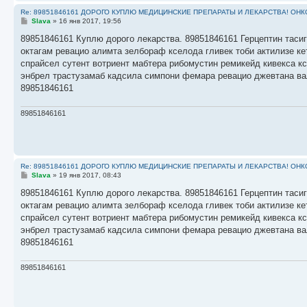
Re: 89851846161 ДОРОГО КУПЛЮ МЕДИЦИНСКИЕ ПРЕПАРАТЫ И ЛЕКАРСТВА! ОН
С
Slava
»
16 янв 2017, 19:56
о
о
89851846161 Куплю дорого лекарства. 89851846161 Герцептин тасиг
б
октагам ревацио алимта зелбораф кселода гливек тоби актилизе к
щ
е
спрайсел сутент вотриент мабтера рибомустин ремикейд кивекса к
н
энбрел трастузамаб кадсила симпони фемара ревацио джевтана ва
и
е
89851846161
89851846161
Re: 89851846161 ДОРОГО КУПЛЮ МЕДИЦИНСКИЕ ПРЕПАРАТЫ И ЛЕКАРСТВА! ОН
С
Slava
»
19 янв 2017, 08:43
о
о
89851846161 Куплю дорого лекарства. 89851846161 Герцептин тасиг
б
октагам ревацио алимта зелбораф кселода гливек тоби актилизе к
щ
е
спрайсел сутент вотриент мабтера рибомустин ремикейд кивекса к
н
энбрел трастузамаб кадсила симпони фемара ревацио джевтана ва
и
е
89851846161
89851846161