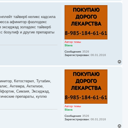
е
р
н
у
энплейт тайверб келикс кадсила
т
ь
иресса афинитор фазлодекс
с
я эксиджад золадекс тайверб
я
сс бозулиф и другие препараты
к
н
а
Автор темы
ч
Slava
а
Сообщения:
3526
л
Зарегистрирован:
06.01.2016
у
В
е
р
н
у
инитор, Кетостерил, Тутабин,
т
ь
алис, Актемра, Актилизе,
с
айфортик, Симзия, Эксиджад,
я
гические препараты, куплю
к
н
а
Автор темы
ч
Slava
а
Сообщения:
3526
л
Зарегистрирован:
06.01.2016
у
В