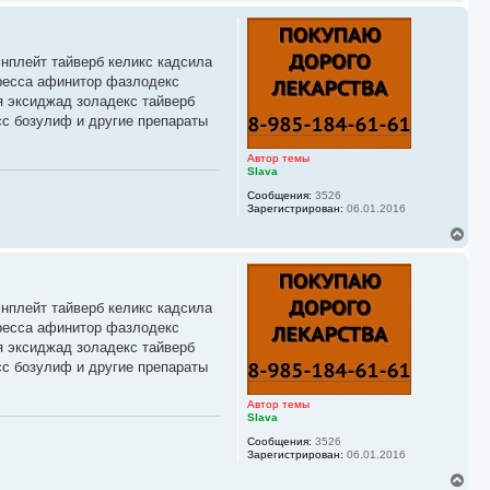
е
р
н
у
энплейт тайверб келикс кадсила
т
ь
иресса афинитор фазлодекс
с
я эксиджад золадекс тайверб
я
сс бозулиф и другие препараты
к
н
а
Автор темы
ч
Slava
а
Сообщения:
3526
л
Зарегистрирован:
06.01.2016
у
В
е
р
н
у
энплейт тайверб келикс кадсила
т
ь
иресса афинитор фазлодекс
с
я эксиджад золадекс тайверб
я
сс бозулиф и другие препараты
к
н
а
Автор темы
ч
Slava
а
Сообщения:
3526
л
Зарегистрирован:
06.01.2016
у
В