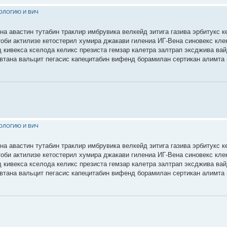
КОЛОГИЮ И ВИЧ
на авастин тутабин траклир имбрувика велкейд зитига газива эрбитукс к
тоби актилизе кетостерил хумира джакави гилениа ИГ-Вена синовекс кле
 кивекса кселода келикс презиста гемзар калетра залтрап эксджива ва
втана вальцит пегасис капецитабин вифенд борамилан сертикан алимта 
КОЛОГИЮ И ВИЧ
на авастин тутабин траклир имбрувика велкейд зитига газива эрбитукс к
тоби актилизе кетостерил хумира джакави гилениа ИГ-Вена синовекс кле
 кивекса кселода келикс презиста гемзар калетра залтрап эксджива ва
втана вальцит пегасис капецитабин вифенд борамилан сертикан алимта 