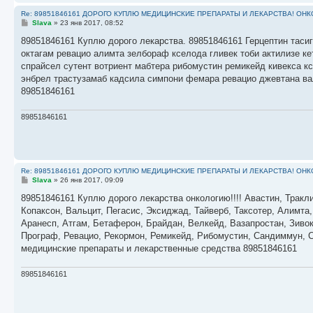
Re: 89851846161 ДОРОГО КУПЛЮ МЕДИЦИНСКИЕ ПРЕПАРАТЫ И ЛЕКАРСТВА! ОН
С
Slava
»
23 янв 2017, 08:52
о
о
89851846161 Куплю дорого лекарства. 89851846161 Герцептин тасиг
б
октагам ревацио алимта зелбораф кселода гливек тоби актилизе к
щ
е
спрайсел сутент вотриент мабтера рибомустин ремикейд кивекса к
н
энбрел трастузамаб кадсила симпони фемара ревацио джевтана ва
и
е
89851846161
89851846161
Re: 89851846161 ДОРОГО КУПЛЮ МЕДИЦИНСКИЕ ПРЕПАРАТЫ И ЛЕКАРСТВА! ОН
С
Slava
»
26 янв 2017, 09:09
о
о
89851846161 Куплю дорого лекарства онкологию!!!! Авастин, Тракли
б
Копаксон, Вальцит, Пегасис, Эксиджад, Тайверб, Таксотер, Алимта
щ
е
Аранесп, Атгам, Бетаферон, Брайдан, Велкейд, Вазапростан, Зивок
н
Програф, Ревацио, Рекормон, Ремикейд, Рибомустин, Сандиммун, С
и
е
медицинские препараты и лекарственные средства 89851846161
89851846161