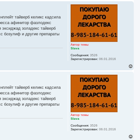
энплейт тайверб келикс кадсила
иресса афинитор фазлодекс
я эксиджад золадекс тайверб
сс бозулиф и другие препараты
Автор темы
Slava
Сообщения:
3526
Зарегистрирован:
06.01.2016
В
е
р
н
у
энплейт тайверб келикс кадсила
т
ь
иресса афинитор фазлодекс
с
я эксиджад золадекс тайверб
я
сс бозулиф и другие препараты
к
н
а
Автор темы
ч
Slava
а
Сообщения:
3526
л
Зарегистрирован:
06.01.2016
у
В