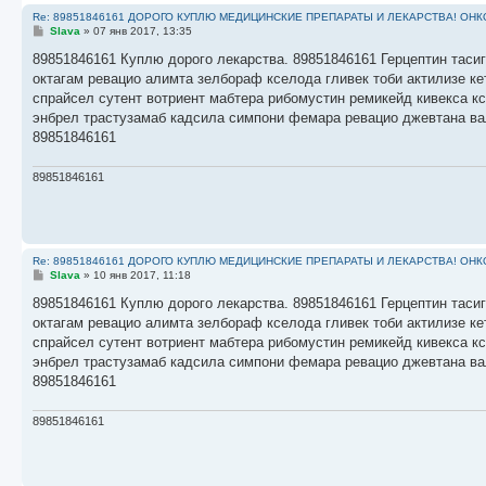
Re: 89851846161 ДОРОГО КУПЛЮ МЕДИЦИНСКИЕ ПРЕПАРАТЫ И ЛЕКАРСТВА! ОН
С
Slava
»
07 янв 2017, 13:35
о
о
89851846161 Куплю дорого лекарства. 89851846161 Герцептин тасиг
б
октагам ревацио алимта зелбораф кселода гливек тоби актилизе к
щ
е
спрайсел сутент вотриент мабтера рибомустин ремикейд кивекса к
н
энбрел трастузамаб кадсила симпони фемара ревацио джевтана ва
и
е
89851846161
89851846161
Re: 89851846161 ДОРОГО КУПЛЮ МЕДИЦИНСКИЕ ПРЕПАРАТЫ И ЛЕКАРСТВА! ОН
С
Slava
»
10 янв 2017, 11:18
о
о
89851846161 Куплю дорого лекарства. 89851846161 Герцептин тасиг
б
октагам ревацио алимта зелбораф кселода гливек тоби актилизе к
щ
е
спрайсел сутент вотриент мабтера рибомустин ремикейд кивекса к
н
энбрел трастузамаб кадсила симпони фемара ревацио джевтана ва
и
е
89851846161
89851846161