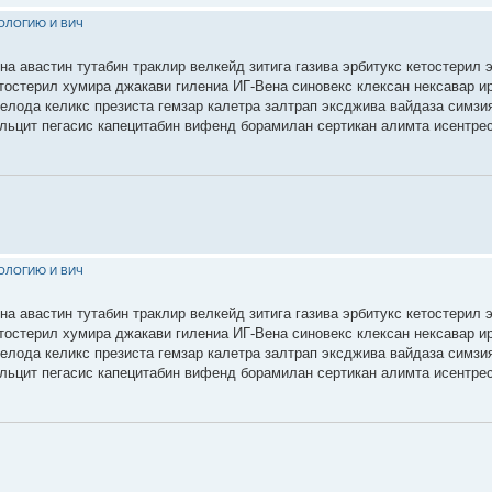
КОЛОГИЮ И ВИЧ
на авастин тутабин траклир велкейд зитига газива эрбитукс кетостерил 
етостерил хумира джакави гилениа ИГ-Вена синовекс клексан нексавар 
селода келикс презиста гемзар калетра залтрап эксджива вайдаза симзи
льцит пегасис капецитабин вифенд борамилан сертикан алимта исентре
КОЛОГИЮ И ВИЧ
на авастин тутабин траклир велкейд зитига газива эрбитукс кетостерил 
етостерил хумира джакави гилениа ИГ-Вена синовекс клексан нексавар 
селода келикс презиста гемзар калетра залтрап эксджива вайдаза симзи
льцит пегасис капецитабин вифенд борамилан сертикан алимта исентре