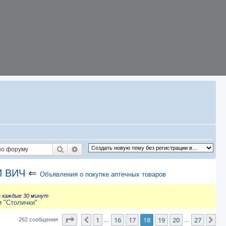
Поиск
Расширенный поиск
И ВИЧ
⇐
Объявления о покупке аптечных товаров
а каждые 30 минут
и "Столички"
Страница
18
из
27
1
16
17
18
19
20
27
Пред.
Сл
262 сообщения
…
…