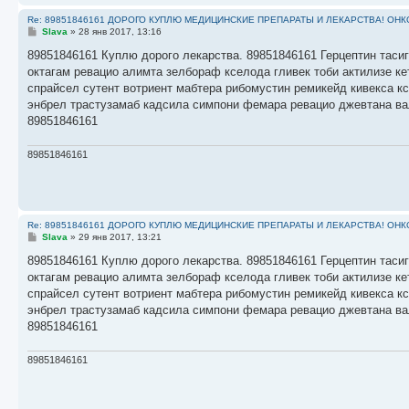
Re: 89851846161 ДОРОГО КУПЛЮ МЕДИЦИНСКИЕ ПРЕПАРАТЫ И ЛЕКАРСТВА! ОН
С
Slava
»
28 янв 2017, 13:16
о
о
89851846161 Куплю дорого лекарства. 89851846161 Герцептин тасиг
б
октагам ревацио алимта зелбораф кселода гливек тоби актилизе к
щ
е
спрайсел сутент вотриент мабтера рибомустин ремикейд кивекса к
н
энбрел трастузамаб кадсила симпони фемара ревацио джевтана ва
и
е
89851846161
89851846161
Re: 89851846161 ДОРОГО КУПЛЮ МЕДИЦИНСКИЕ ПРЕПАРАТЫ И ЛЕКАРСТВА! ОН
С
Slava
»
29 янв 2017, 13:21
о
о
89851846161 Куплю дорого лекарства. 89851846161 Герцептин тасиг
б
октагам ревацио алимта зелбораф кселода гливек тоби актилизе к
щ
е
спрайсел сутент вотриент мабтера рибомустин ремикейд кивекса к
н
энбрел трастузамаб кадсила симпони фемара ревацио джевтана ва
и
е
89851846161
89851846161