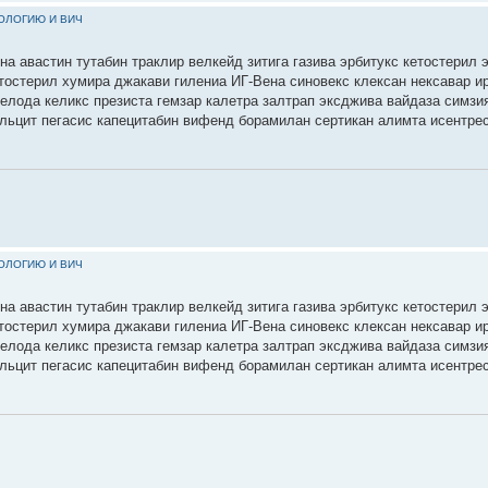
КОЛОГИЮ И ВИЧ
на авастин тутабин траклир велкейд зитига газива эрбитукс кетостерил 
етостерил хумира джакави гилениа ИГ-Вена синовекс клексан нексавар 
селода келикс презиста гемзар калетра залтрап эксджива вайдаза симзи
льцит пегасис капецитабин вифенд борамилан сертикан алимта исентре
КОЛОГИЮ И ВИЧ
на авастин тутабин траклир велкейд зитига газива эрбитукс кетостерил 
етостерил хумира джакави гилениа ИГ-Вена синовекс клексан нексавар 
селода келикс презиста гемзар калетра залтрап эксджива вайдаза симзи
льцит пегасис капецитабин вифенд борамилан сертикан алимта исентре