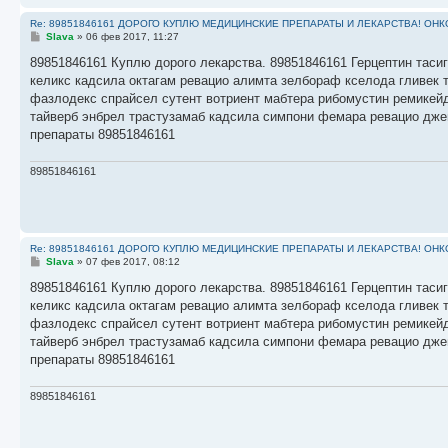
Re: 89851846161 ДОРОГО КУПЛЮ МЕДИЦИНСКИЕ ПРЕПАРАТЫ И ЛЕКАРСТВА! ОН
С
Slava
»
06 фев 2017, 11:27
о
о
89851846161 Куплю дорого лекарства. 89851846161 Герцептин тасиг
б
келикс кадсила октагам ревацио алимта зелбораф кселода гливек 
щ
е
фазлодекс спрайсел сутент вотриент мабтера рибомустин ремикейд
н
тайверб энбрел трастузамаб кадсила симпони фемара ревацио дже
и
е
препараты 89851846161
89851846161
Re: 89851846161 ДОРОГО КУПЛЮ МЕДИЦИНСКИЕ ПРЕПАРАТЫ И ЛЕКАРСТВА! ОН
С
Slava
»
07 фев 2017, 08:12
о
о
89851846161 Куплю дорого лекарства. 89851846161 Герцептин тасиг
б
келикс кадсила октагам ревацио алимта зелбораф кселода гливек 
щ
е
фазлодекс спрайсел сутент вотриент мабтера рибомустин ремикейд
н
тайверб энбрел трастузамаб кадсила симпони фемара ревацио дже
и
е
препараты 89851846161
89851846161