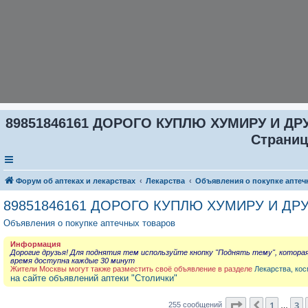
89851846161 ДОРОГО КУПЛЮ ХУМИРУ И ДР
Страниц
Форум об аптеках и лекарствах
Лекарства
Объявления о покупке аптеч
89851846161 ДОРОГО КУПЛЮ ХУМИРУ И ДР
Объявления о покупке аптечных товаров
Информация
Дорогие друзья! Для поднятия тем используйте кнопку "Поднять тему", котора
время доступна каждые 30 минут
Жители Москвы могут также разместить своё объявление в разделе
Лекарства, кос
на сайте объявлений аптеки "Столички"
Страница
5
и
1
3
Пред.
255 сообщений
…