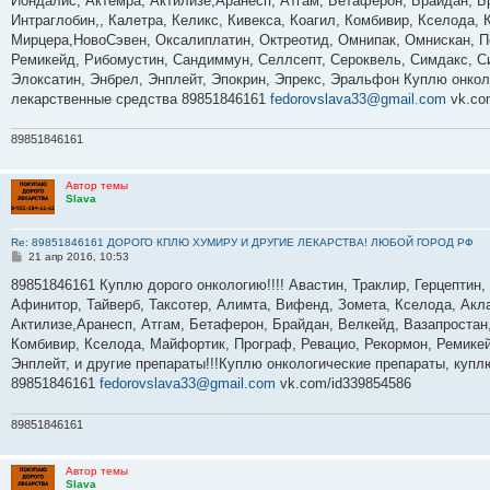
Йондалис, Актемра, Актилизе,Аранесп, Атгам, Бетаферон, Брайдан, 
н
Интраглобин,, Калетра, Келикс, Кивекса, Коагил, Комбивир, Кселода,
и
е
Мирцера,НовоСэвен, Оксалиплатин, Октреотид, Омнипак, Омнискан, Пе
Ремикейд, Рибомустин, Сандиммун, Селлсепт, Сероквель, Симдакс, Си
Элоксатин, Энбрел, Энплейт, Эпокрин, Эпрекс, Эральфон Куплю онкол
лекарственные средства 89851846161
fedorovslava33@gmail.com
vk.co
89851846161
Автор темы
Slava
Re: 89851846161 ДОРОГО КПЛЮ ХУМИРУ И ДРУГИЕ ЛЕКАРСТВА! ЛЮБОЙ ГОРОД РФ
С
21 апр 2016, 10:53
о
о
89851846161 Куплю дорого онкологию!!!! Авастин, Траклир, Герцептин,
б
Афинитор, Тайверб, Таксотер, Алимта, Вифенд, Зомета, Кселода, Акла
щ
е
Актилизе,Аранесп, Атгам, Бетаферон, Брайдан, Велкейд, Вазапростан,
н
Комбивир, Кселода, Майфортик, Програф, Ревацио, Рекормон, Ремикей
и
е
Энплейт, и другие препараты!!!Куплю онкологические препараты, куп
89851846161
fedorovslava33@gmail.com
vk.com/id339854586
89851846161
Автор темы
Slava