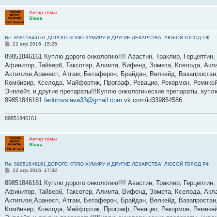
Автор темы
Slava
Re: 89851846161 ДОРОГО КПЛЮ ХУМИРУ И ДРУГИЕ ЛЕКАРСТВА! ЛЮБОЙ ГОРОД РФ
С
22 апр 2016, 15:25
о
о
89851846161 Куплю дорого онкологию!!!! Авастин, Траклир, Герцептин,
б
Афинитор, Тайверб, Таксотер, Алимта, Вифенд, Зомета, Кселода, Акла
щ
е
Актилизе,Аранесп, Атгам, Бетаферон, Брайдан, Велкейд, Вазапростан,
н
Комбивир, Кселода, Майфортик, Програф, Ревацио, Рекормон, Ремикей
и
е
Энплейт, и другие препараты!!!Куплю онкологические препараты, куп
89851846161
fedorovslava33@gmail.com
vk.com/id339854586
89851846161
Автор темы
Slava
Re: 89851846161 ДОРОГО КПЛЮ ХУМИРУ И ДРУГИЕ ЛЕКАРСТВА! ЛЮБОЙ ГОРОД РФ
С
22 апр 2016, 17:32
о
о
89851846161 Куплю дорого онкологию!!!! Авастин, Траклир, Герцептин,
б
Афинитор, Тайверб, Таксотер, Алимта, Вифенд, Зомета, Кселода, Акла
щ
е
Актилизе,Аранесп, Атгам, Бетаферон, Брайдан, Велкейд, Вазапростан,
н
Комбивир, Кселода, Майфортик, Програф, Ревацио, Рекормон, Ремикей
и
е