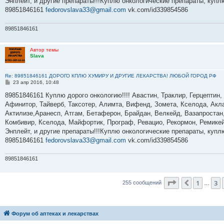
Энплейт, и другие препараты!!!Куплю онкологические препараты, куп
89851846161
fedorovslava33@gmail.com
vk.com/id339854586
89851846161
Автор темы
Slava
Re: 89851846161 ДОРОГО КПЛЮ ХУМИРУ И ДРУГИЕ ЛЕКАРСТВА! ЛЮБОЙ ГОРОД РФ
С
23 апр 2016, 10:48
о
о
89851846161 Куплю дорого онкологию!!!! Авастин, Траклир, Герцептин,
б
Афинитор, Тайверб, Таксотер, Алимта, Вифенд, Зомета, Кселода, Акла
щ
е
Актилизе,Аранесп, Атгам, Бетаферон, Брайдан, Велкейд, Вазапростан,
н
Комбивир, Кселода, Майфортик, Програф, Ревацио, Рекормон, Ремикей
и
е
Энплейт, и другие препараты!!!Куплю онкологические препараты, куп
89851846161
fedorovslava33@gmail.com
vk.com/id339854586
89851846161
Страница
5
и
1
3
Пред.
255 сообщений
…
Форум об аптеках и лекарствах