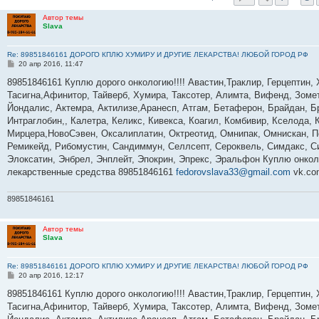
Автор темы
Slava
Re: 89851846161 ДОРОГО КПЛЮ ХУМИРУ И ДРУГИЕ ЛЕКАРСТВА! ЛЮБОЙ ГОРОД РФ
С
20 апр 2016, 11:47
о
о
89851846161 Куплю дорого онкологию!!!! Авастин,Траклир, Герцептин, 
б
Тасигна,Афинитор, Тайверб, Хумира, Таксотер, Алимта, Вифенд, Зомет
щ
е
Йондалис, Актемра, Актилизе,Аранесп, Атгам, Бетаферон, Брайдан, 
н
Интраглобин,, Калетра, Келикс, Кивекса, Коагил, Комбивир, Кселода,
и
е
Мирцера,НовоСэвен, Оксалиплатин, Октреотид, Омнипак, Омнискан, Пе
Ремикейд, Рибомустин, Сандиммун, Селлсепт, Сероквель, Симдакс, Си
Элоксатин, Энбрел, Энплейт, Эпокрин, Эпрекс, Эральфон Куплю онкол
лекарственные средства 89851846161
fedorovslava33@gmail.com
vk.co
89851846161
Автор темы
Slava
Re: 89851846161 ДОРОГО КПЛЮ ХУМИРУ И ДРУГИЕ ЛЕКАРСТВА! ЛЮБОЙ ГОРОД РФ
С
20 апр 2016, 12:17
о
о
89851846161 Куплю дорого онкологию!!!! Авастин,Траклир, Герцептин, 
б
Тасигна,Афинитор, Тайверб, Хумира, Таксотер, Алимта, Вифенд, Зомет
щ
е