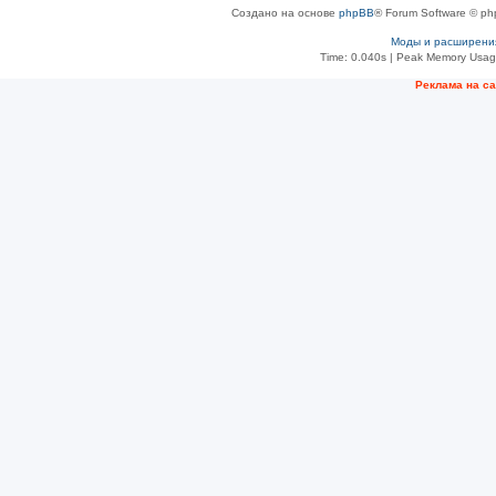
Создано на основе
phpBB
® Forum Software © ph
Моды и расширени
Time: 0.040s
| Peak Memory Usage
Рeклама на с