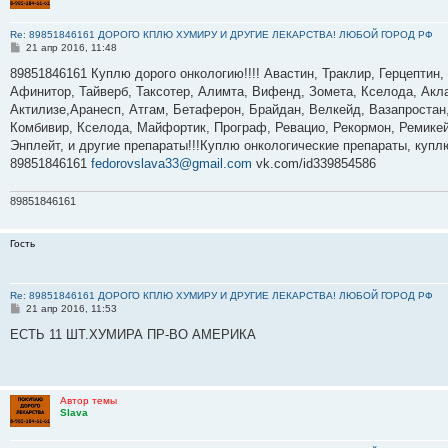
Re: 89851846161 ДОРОГО КПЛЮ ХУМИРУ И ДРУГИЕ ЛЕКАРСТВА! ЛЮБОЙ ГОРОД РФ
С
21 апр 2016, 11:48
о
о
89851846161 Куплю дорого онкологию!!!! Авастин, Траклир, Герцептин,
б
Афинитор, Тайверб, Таксотер, Алимта, Вифенд, Зомета, Кселода, Акла
щ
е
Актилизе,Аранесп, Атгам, Бетаферон, Брайдан, Велкейд, Вазапростан,
н
Комбивир, Кселода, Майфортик, Програф, Ревацио, Рекормон, Ремикей
и
е
Энплейт, и другие препараты!!!Куплю онкологические препараты, куп
89851846161
fedorovslava33@gmail.com
vk.com/id339854586
89851846161
Гость
Re: 89851846161 ДОРОГО КПЛЮ ХУМИРУ И ДРУГИЕ ЛЕКАРСТВА! ЛЮБОЙ ГОРОД РФ
С
21 апр 2016, 11:53
о
о
ЕСТЬ 11 ШТ.ХУМИРА ПР-ВО АМЕРИКА
б
щ
е
н
и
Автор темы
е
Slava