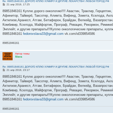
Re: 89851846161 ДОРОГО КПЛЮ ХУМИРУ И ДРУГИЕ ЛЕКАРСТВА! ЛЮБОЙ ГОРОД РФ
С
21 апр 2016, 17:25
о
о
89851846161 Куплю дорого онкологию!!!! Авастин, Траклир, Герцептин,
б
Афинитор, Тайверб, Таксотер, Алимта, Вифенд, Зомета, Кселода, Акла
щ
е
Актилизе,Аранесп, Атгам, Бетаферон, Брайдан, Велкейд, Вазапростан,
н
Комбивир, Кселода, Майфортик, Програф, Ревацио, Рекормон, Ремикей
и
е
Энплейт, и другие препараты!!!Куплю онкологические препараты, куп
89851846161
fedorovslava33@gmail.com
vk.com/id339854586
89851846161
Автор темы
Slava
Re: 89851846161 ДОРОГО КПЛЮ ХУМИРУ И ДРУГИЕ ЛЕКАРСТВА! ЛЮБОЙ ГОРОД РФ
С
21 апр 2016, 23:17
о
о
89851846161 Куплю дорого онкологию!!!! Авастин, Траклир, Герцептин,
б
Афинитор, Тайверб, Таксотер, Алимта, Вифенд, Зомета, Кселода, Акла
щ
е
Актилизе,Аранесп, Атгам, Бетаферон, Брайдан, Велкейд, Вазапростан,
н
Комбивир, Кселода, Майфортик, Програф, Ревацио, Рекормон, Ремикей
и
е
Энплейт, и другие препараты!!!Куплю онкологические препараты, куп
89851846161
fedorovslava33@gmail.com
vk.com/id339854586
89851846161