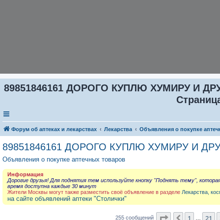
89851846161 ДОРОГО КУПЛЮ ХУМИРУ И ДР
Страница
Форум об аптеках и лекарствах
Лекарства
Объявления о покупке аптеч
89851846161 ДОРОГО КУПЛЮ ХУМИРУ И ДР
Объявления о покупке аптечных товаров
Информация
Дорогие друзья! Для поднятия тем используйте кнопку "Поднять тему", котора
время доступна каждые 30 минут
Жители Москвы могут также разместить своё объявление в разделе
Лекарства, кос
на сайте объявлений аптеки "Столички"
Страница
23
из
1
21
Пред.
255 сообщений
…