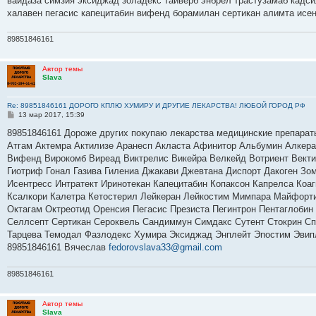
вайдаза симзия эксиджад золадекс тайверб энбрел трастузамаб кадс
халавен пегасис капецитабин вифенд борамилан сертикан алимта исе
89851846161
Автор темы
Slava
Re: 89851846161 ДОРОГО КПЛЮ ХУМИРУ И ДРУГИЕ ЛЕКАРСТВА! ЛЮБОЙ ГОРОД РФ
С
13 мар 2017, 15:39
о
о
89851846161 Дороже других покупаю лекарства медицинские препарат
б
Атгам Актемра Актилизе Аранесп Акласта Афинитор Альбумин Алкер
щ
е
Вифенд Вирокомб Виреад Виктрелис Викейра Велкейд Вотриент Вектиб
н
Гиотриф Гонал Газива Гилениа Джакави Джевтана Диспорт Дакоген Зо
и
е
Исентресс Интратект Иринотекан Капецитабин Копаксон Капрелса Коа
Ксалкори Калетра Кетостерил Лейкеран Лейкостим Мимпара Майфорт
Октагам Октреотид Оренсия Пегасис Презиста Пегинтрон Пентаглобин
Селлсепт Сертикан Сероквель Сандиммун Симдакс Сутент Стокрин Спр
Тарцева Темодал Фазлодекс Хумира Эксиджад Энплейт Эпостим Эвип
89851846161 Вячеслав
fedorovslava33@gmail.com
89851846161
Автор темы
Slava