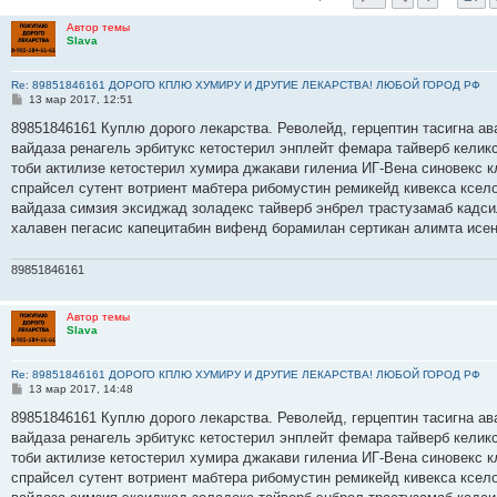
Автор темы
Slava
Re: 89851846161 ДОРОГО КПЛЮ ХУМИРУ И ДРУГИЕ ЛЕКАРСТВА! ЛЮБОЙ ГОРОД РФ
С
13 мар 2017, 12:51
о
о
89851846161 Куплю дорого лекарства. Револейд, герцептин тасигна ав
б
вайдаза ренагель эрбитукс кетостерил энплейт фемара тайверб келик
щ
е
тоби актилизе кетостерил хумира джакави гилениа ИГ-Вена синовекс
н
спрайсел сутент вотриент мабтера рибомустин ремикейд кивекса ксело
и
е
вайдаза симзия эксиджад золадекс тайверб энбрел трастузамаб кадс
халавен пегасис капецитабин вифенд борамилан сертикан алимта исе
89851846161
Автор темы
Slava
Re: 89851846161 ДОРОГО КПЛЮ ХУМИРУ И ДРУГИЕ ЛЕКАРСТВА! ЛЮБОЙ ГОРОД РФ
С
13 мар 2017, 14:48
о
о
89851846161 Куплю дорого лекарства. Револейд, герцептин тасигна ав
б
вайдаза ренагель эрбитукс кетостерил энплейт фемара тайверб келик
щ
е
тоби актилизе кетостерил хумира джакави гилениа ИГ-Вена синовекс
н
спрайсел сутент вотриент мабтера рибомустин ремикейд кивекса ксело
и
е