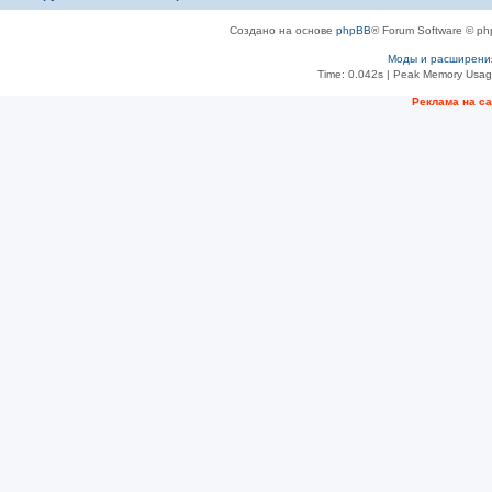
Создано на основе
phpBB
® Forum Software © ph
Моды и расширени
Time: 0.042s
| Peak Memory Usage
Рeклама на с