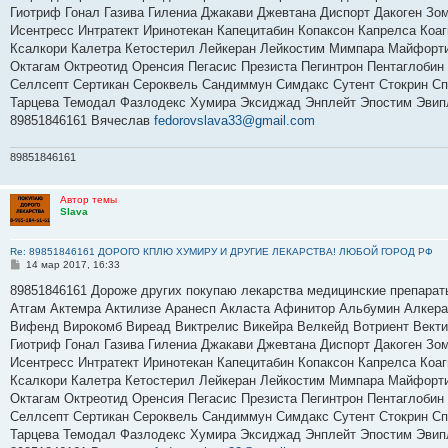
н
Гиотриф Гонал Газива Гилениа Джакави Джевтана Диспорт Дакоген Зо
и
е
Исентресс Интратект Иринотекан Капецитабин Копаксон Капрелса Коа
Ксалкори Калетра Кетостерил Лейкеран Лейкостим Мимпара Майфорт
Октагам Октреотид Оренсия Пегасис Презиста Пегинтрон Пентаглобин
Селлсепт Сертикан Сероквель Сандиммун Симдакс Сутент Стокрин Спр
Тарцева Темодал Фазлодекс Хумира Эксиджад Энплейт Эпостим Эвип
89851846161 Вячеслав
fedorovslava33@gmail.com
89851846161
Автор темы
Slava
Re: 89851846161 ДОРОГО КПЛЮ ХУМИРУ И ДРУГИЕ ЛЕКАРСТВА! ЛЮБОЙ ГОРОД РФ
С
14 мар 2017, 16:33
о
о
89851846161 Дороже других покупаю лекарства медицинские препарат
б
Атгам Актемра Актилизе Аранесп Акласта Афинитор Альбумин Алкер
щ
е
Вифенд Вирокомб Виреад Виктрелис Викейра Велкейд Вотриент Вектиб
н
Гиотриф Гонал Газива Гилениа Джакави Джевтана Диспорт Дакоген Зо
и
е
Исентресс Интратект Иринотекан Капецитабин Копаксон Капрелса Коа
Ксалкори Калетра Кетостерил Лейкеран Лейкостим Мимпара Майфорт
Октагам Октреотид Оренсия Пегасис Презиста Пегинтрон Пентаглобин
Селлсепт Сертикан Сероквель Сандиммун Симдакс Сутент Стокрин Спр
Тарцева Темодал Фазлодекс Хумира Эксиджад Энплейт Эпостим Эвип