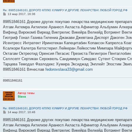
Re: 89851846161 ДОРОГО КПЛЮ ХУМИРУ И ДРУГИЕ ЛЕКАРСТВА! ЛЮБОЙ ГОРОД РФ
С
13 мар 2017, 16:36
о
о
89851846161 Дороже других покупаю лекарства медицинские препарат
б
Атгам Актемра Актилизе Аранесп Акласта Афинитор Альбумин Алкер
щ
е
Вифенд Вирокомб Виреад Виктрелис Викейра Велкейд Вотриент Вектиб
н
Гиотриф Гонал Газива Гилениа Джакави Джевтана Диспорт Дакоген Зо
и
е
Исентресс Интратект Иринотекан Капецитабин Копаксон Капрелса Коа
Ксалкори Калетра Кетостерил Лейкеран Лейкостим Мимпара Майфорт
Октагам Октреотид Оренсия Пегасис Презиста Пегинтрон Пентаглобин
Селлсепт Сертикан Сероквель Сандиммун Симдакс Сутент Стокрин Спр
Тарцева Темодал Фазлодекс Хумира Эксиджад Энплейт Эпостим Эвип
89851846161 Вячеслав
fedorovslava33@gmail.com
89851846161
Автор темы
Slava
Re: 89851846161 ДОРОГО КПЛЮ ХУМИРУ И ДРУГИЕ ЛЕКАРСТВА! ЛЮБОЙ ГОРОД РФ
С
14 мар 2017, 10:46
о
о
89851846161 Дороже других покупаю лекарства медицинские препарат
б
Атгам Актемра Актилизе Аранесп Акласта Афинитор Альбумин Алкер
щ
е
Вифенд Вирокомб Виреад Виктрелис Викейра Велкейд Вотриент Вектиб