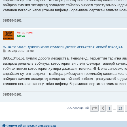
и
е
вайдаза симзия эксиджад золадекс тайверб энбрел трастузамаб кадс
халавен пегасис капецитабин вифенд борамилан сертикан алимта исе
89851846161
Автор темы
Slava
Re: 89851846161 ДОРОГО КПЛЮ ХУМИРУ И ДРУГИЕ ЛЕКАРСТВА! ЛЮБОЙ ГОРОД РФ
С
15 мар 2017, 11:00
о
о
89851846161 Куплю дорого лекарства. Револейд, герцептин тасигна ав
б
вайдаза ренагель эрбитукс кетостерил энплейт фемара тайверб келик
щ
е
тоби актилизе кетостерил хумира джакави гилениа ИГ-Вена синовекс
н
спрайсел сутент вотриент мабтера рибомустин ремикейд кивекса ксело
и
е
вайдаза симзия эксиджад золадекс тайверб энбрел трастузамаб кадс
халавен пегасис капецитабин вифенд борамилан сертикан алимта исе
89851846161
Страница
23
из
1
21
Пред.
255 сообщений
…
Форум об аптеках и лекарствах