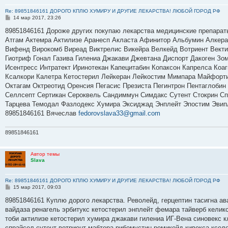
Re: 89851846161 ДОРОГО КПЛЮ ХУМИРУ И ДРУГИЕ ЛЕКАРСТВА! ЛЮБОЙ ГОРОД РФ
С
14 мар 2017, 23:26
о
о
89851846161 Дороже других покупаю лекарства медицинские препарат
б
Атгам Актемра Актилизе Аранесп Акласта Афинитор Альбумин Алкер
щ
е
Вифенд Вирокомб Виреад Виктрелис Викейра Велкейд Вотриент Вектиб
н
Гиотриф Гонал Газива Гилениа Джакави Джевтана Диспорт Дакоген Зо
и
е
Исентресс Интратект Иринотекан Капецитабин Копаксон Капрелса Коа
Ксалкори Калетра Кетостерил Лейкеран Лейкостим Мимпара Майфорт
Октагам Октреотид Оренсия Пегасис Презиста Пегинтрон Пентаглобин
Селлсепт Сертикан Сероквель Сандиммун Симдакс Сутент Стокрин Спр
Тарцева Темодал Фазлодекс Хумира Эксиджад Энплейт Эпостим Эвип
89851846161 Вячеслав
fedorovslava33@gmail.com
89851846161
Автор темы
Slava
Re: 89851846161 ДОРОГО КПЛЮ ХУМИРУ И ДРУГИЕ ЛЕКАРСТВА! ЛЮБОЙ ГОРОД РФ
С
15 мар 2017, 09:03
о
о
89851846161 Куплю дорого лекарства. Револейд, герцептин тасигна ав
б
вайдаза ренагель эрбитукс кетостерил энплейт фемара тайверб келик
щ
е
тоби актилизе кетостерил хумира джакави гилениа ИГ-Вена синовекс
н
спрайсел сутент вотриент мабтера рибомустин ремикейд кивекса ксело