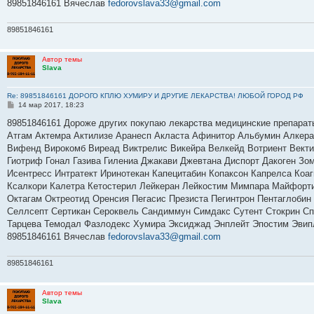
89851846161 Вячеслав
fedorovslava33@gmail.com
89851846161
Автор темы
Slava
Re: 89851846161 ДОРОГО КПЛЮ ХУМИРУ И ДРУГИЕ ЛЕКАРСТВА! ЛЮБОЙ ГОРОД РФ
С
14 мар 2017, 18:23
о
о
89851846161 Дороже других покупаю лекарства медицинские препарат
б
Атгам Актемра Актилизе Аранесп Акласта Афинитор Альбумин Алкер
щ
е
Вифенд Вирокомб Виреад Виктрелис Викейра Велкейд Вотриент Вектиб
н
Гиотриф Гонал Газива Гилениа Джакави Джевтана Диспорт Дакоген Зо
и
е
Исентресс Интратект Иринотекан Капецитабин Копаксон Капрелса Коа
Ксалкори Калетра Кетостерил Лейкеран Лейкостим Мимпара Майфорт
Октагам Октреотид Оренсия Пегасис Презиста Пегинтрон Пентаглобин
Селлсепт Сертикан Сероквель Сандиммун Симдакс Сутент Стокрин Спр
Тарцева Темодал Фазлодекс Хумира Эксиджад Энплейт Эпостим Эвип
89851846161 Вячеслав
fedorovslava33@gmail.com
89851846161
Автор темы
Slava