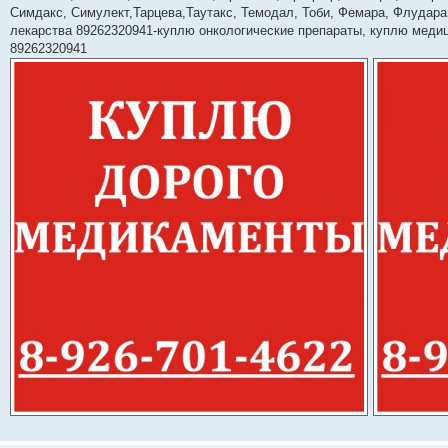
Симдакс, Симулект,Тарцева,Таутакс, Темодал, Тоби, Фемара, Флудара,
лекарства 89262320941-куплю онкологические препараты, куплю медиц
89262320941