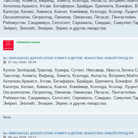
Таксотер, Алимта, Вифенд, Зомета, Кселода, Акласта, Вотриент,Мабте
щ
е
Актилизе,Аранесп, Атгам, Бетаферон, Брайдан, Брилинта, Бонефос, В
н
Калетра, Келикс, Кивекса, Коагил, Комбивир, Кселода, Ксолар, Луце
и
е
Оксалиплатин, Октреотид, Омнипак, Омнискан, Пегасис, Пентаглобин,
Рибомустин, Сандиммун, Селлсепт, Сероквель, Симдакс, Симулект,Тар
Энбрел, Энплейт, Эпокрин, Эпрекс и другие лекарства
romanov.roman
Re: 89851846161 ДОРОГО КПЛЮ ХУМИРУ И ДРУГИЕ ЛЕКАРСТВА! ЛЮБОЙ ГОРОД РФ
С
07 сен 2016, 18:44
о
о
Куплю Зелбораф,Траклир, Хумира, Сутент, Нексавар, Иресса,Зитига С
б
Таксотер, Алимта, Вифенд, Зомета, Кселода, Акласта, Вотриент,Мабте
щ
е
Актилизе,Аранесп, Атгам, Бетаферон, Брайдан, Брилинта, Бонефос, В
н
Калетра, Келикс, Кивекса, Коагил, Комбивир, Кселода, Ксолар, Луце
и
е
Оксалиплатин, Октреотид, Омнипак, Омнискан, Пегасис, Пентаглобин,
Рибомустин, Сандиммун, Селлсепт, Сероквель, Симдакс, Симулект,Тар
Энбрел, Энплейт, Эпокрин, Эпрекс и другие лекарства
Гость
Re: 89851846161 ДОРОГО КПЛЮ ХУМИРУ И ДРУГИЕ ЛЕКАРСТВА! ЛЮБОЙ ГОРОД РФ
С
09 сен 2016, 10:17