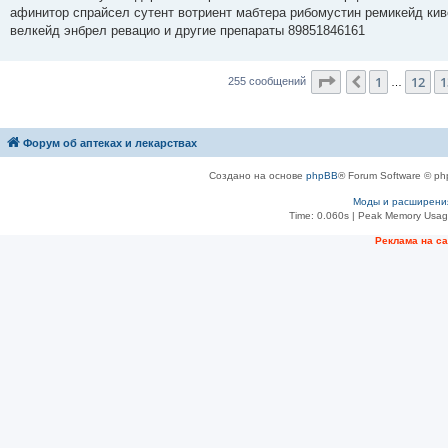
б
афинитор спрайсел сутент вотриент мабтера рибомустин ремикейд кив
щ
е
велкейд энбрел ревацио и другие препараты 89851846161
н
и
е
Страница
14
из
2
1
12
1
Пред.
255 сообщений
…
Форум об аптеках и лекарствах
Создано на основе
phpBB
® Forum Software © ph
Моды и расширени
Time: 0.060s
| Peak Memory Usage
Рeклама на с