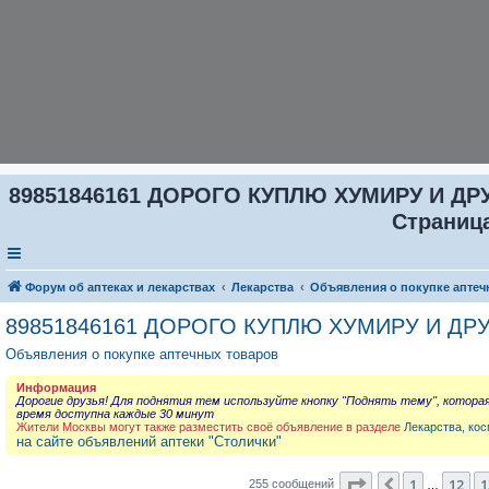
89851846161 ДОРОГО КУПЛЮ ХУМИРУ И ДР
Страница
Форум об аптеках и лекарствах
Лекарства
Объявления о покупке аптеч
89851846161 ДОРОГО КУПЛЮ ХУМИРУ И ДР
Объявления о покупке аптечных товаров
Информация
Дорогие друзья! Для поднятия тем используйте кнопку "Поднять тему", котора
время доступна каждые 30 минут
Жители Москвы могут также разместить своё объявление в разделе
Лекарства, кос
на сайте объявлений аптеки "Столички"
Страница
14
из
2
1
12
1
Пред.
255 сообщений
…