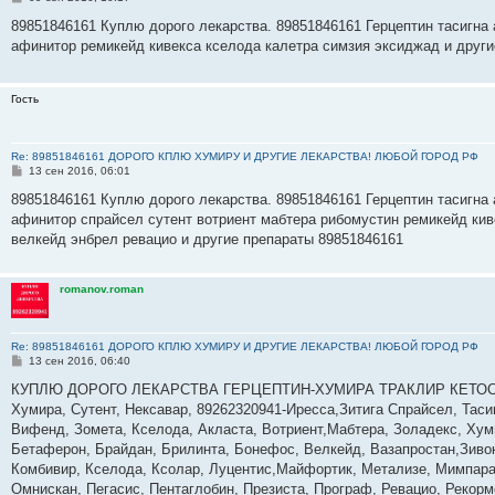
о
о
89851846161 Куплю дорого лекарства. 89851846161 Герцептин тасигна 
б
афинитор ремикейд кивекса кселода калетра симзия эксиджад и друг
щ
е
н
и
Гость
е
Re: 89851846161 ДОРОГО КПЛЮ ХУМИРУ И ДРУГИЕ ЛЕКАРСТВА! ЛЮБОЙ ГОРОД РФ
С
13 сен 2016, 06:01
о
о
89851846161 Куплю дорого лекарства. 89851846161 Герцептин тасигна 
б
афинитор спрайсел сутент вотриент мабтера рибомустин ремикейд кив
щ
е
велкейд энбрел ревацио и другие препараты 89851846161
н
и
е
romanov.roman
Re: 89851846161 ДОРОГО КПЛЮ ХУМИРУ И ДРУГИЕ ЛЕКАРСТВА! ЛЮБОЙ ГОРОД РФ
С
13 сен 2016, 06:40
о
о
КУПЛЮ ДОРОГО ЛЕКАРСТВА ГЕРЦЕПТИН-ХУМИРА ТРАКЛИР КЕТОСТЕР
б
Хумира, Сутент, Нексавар, 89262320941-Иресса,Зитига Спрайсел, Таси
щ
е
Вифенд, Зомета, Кселода, Акласта, Вотриент,Мабтера, Золадекс, Хум
н
Бетаферон, Брайдан, Брилинта, Бонефос, Велкейд, Вазапростан,Зивок
и
е
Комбивир, Кселода, Ксолар, Луцентис,Майфортик, Метализе, Мимпара
Омнискан, Пегасис, Пентаглобин, Презиста, Програф, Ревацио, Рекор