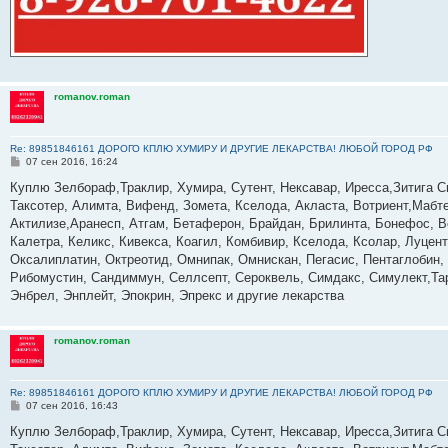
romanov.roman
Re: 89851846161 ДОРОГО КПЛЮ ХУМИРУ И ДРУГИЕ ЛЕКАРСТВА! ЛЮБОЙ ГОРОД РФ
С
07 сен 2016, 16:24
о
о
Куплю Зелбораф,Траклир, Хумира, Сутент, Нексавар, Иресса,Зитига С
б
Таксотер, Алимта, Вифенд, Зомета, Кселода, Акласта, Вотриент,Мабте
щ
е
Актилизе,Аранесп, Атгам, Бетаферон, Брайдан, Брилинта, Бонефос, В
н
Калетра, Келикс, Кивекса, Коагил, Комбивир, Кселода, Ксолар, Луце
и
е
Оксалиплатин, Октреотид, Омнипак, Омнискан, Пегасис, Пентаглобин,
Рибомустин, Сандиммун, Селлсепт, Сероквель, Симдакс, Симулект,Тар
Энбрел, Энплейт, Эпокрин, Эпрекс и другие лекарства
romanov.roman
Re: 89851846161 ДОРОГО КПЛЮ ХУМИРУ И ДРУГИЕ ЛЕКАРСТВА! ЛЮБОЙ ГОРОД РФ
С
07 сен 2016, 16:43
о
о
Куплю Зелбораф,Траклир, Хумира, Сутент, Нексавар, Иресса,Зитига С
б