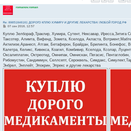
romanov.roman
Re: 89851846161 ДОРОГО КПЛЮ ХУМИРУ И ДРУГИЕ ЛЕКАРСТВА! ЛЮБОЙ ГОРОД РФ
С
07 сен 2016, 12:57
о
о
Куплю Зелбораф,Траклир, Хумира, Сутент, Нексавар, Иресса,Зитига С
б
Таксотер, Алимта, Вифенд, Зомета, Кселода, Акласта, Вотриент,Мабте
щ
е
Актилизе,Аранесп, Атгам, Бетаферон, Брайдан, Брилинта, Бонефос, В
н
Калетра, Келикс, Кивекса, Коагил, Комбивир, Кселода, Ксолар, Луце
и
е
Оксалиплатин, Октреотид, Омнипак, Омнискан, Пегасис, Пентаглобин,
Рибомустин, Сандиммун, Селлсепт, Сероквель, Симдакс, Симулект,Тар
Энбрел, Энплейт, Эпокрин, Эпрекс и другие лекарства