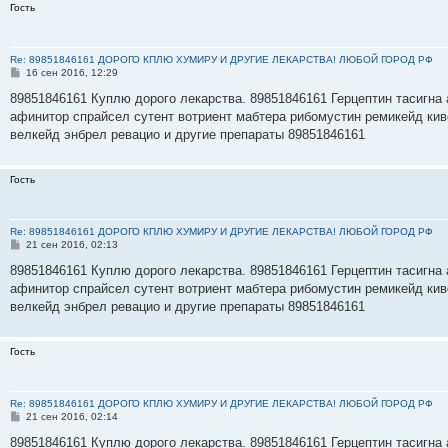
Гость
Re: 89851846161 ДОРОГО КПЛЮ ХУМИРУ И ДРУГИЕ ЛЕКАРСТВА! ЛЮБОЙ ГОРОД РФ
С
16 сен 2016, 12:29
о
о
89851846161 Куплю дорого лекарства. 89851846161 Герцептин тасигна 
б
афинитор спрайсел сутент вотриент мабтера рибомустин ремикейд кив
щ
е
велкейд энбрел ревацио и другие препараты 89851846161
н
и
е
Гость
Re: 89851846161 ДОРОГО КПЛЮ ХУМИРУ И ДРУГИЕ ЛЕКАРСТВА! ЛЮБОЙ ГОРОД РФ
С
21 сен 2016, 02:13
о
о
89851846161 Куплю дорого лекарства. 89851846161 Герцептин тасигна 
б
афинитор спрайсел сутент вотриент мабтера рибомустин ремикейд кив
щ
е
велкейд энбрел ревацио и другие препараты 89851846161
н
и
е
Гость
Re: 89851846161 ДОРОГО КПЛЮ ХУМИРУ И ДРУГИЕ ЛЕКАРСТВА! ЛЮБОЙ ГОРОД РФ
С
21 сен 2016, 02:14
о
о
89851846161 Куплю дорого лекарства. 89851846161 Герцептин тасигна 