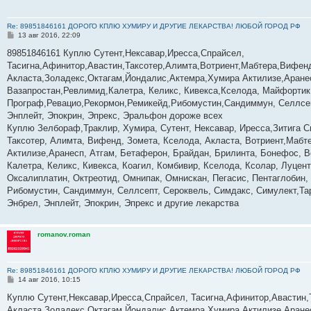
Re: 89851846161 ДОРОГО КПЛЮ ХУМИРУ И ДРУГИЕ ЛЕКАРСТВА! ЛЮБОЙ ГОРОД РФ
С
13 авг 2016, 22:09
о
о
89851846161 Куплю Сутент,Нексавар,Иресса,Спрайсел,
б
Тасигна,Афинитор,Авастин,Таксотер,Алимта,Вотриент,Мабтера,Вифенд
щ
е
Акласта,Золадекс,Октагам,Йондалис,Актемра,Хумира Актилизе,Аране
н
Вазапростан,Ревлимид,Калетра, Келикс, Кивекса,Кселода, Майфортик
и
е
Програф,Ревацио,Рекормон,Ремикейд,Рибомустин,Сандиммун, Селлсеп
Энплейт, Эпокрин, Эпрекс, Эральфон дороже всех
Куплю Зелбораф,Траклир, Хумира, Сутент, Нексавар, Иресса,Зитига С
Таксотер, Алимта, Вифенд, Зомета, Кселода, Акласта, Вотриент,Мабте
Актилизе,Аранесп, Атгам, Бетаферон, Брайдан, Брилинта, Бонефос, В
Калетра, Келикс, Кивекса, Коагил, Комбивир, Кселода, Ксолар, Луце
Оксалиплатин, Октреотид, Омнипак, Омнискан, Пегасис, Пентаглобин,
Рибомустин, Сандиммун, Селлсепт, Сероквель, Симдакс, Симулект,Тар
Энбрел, Энплейт, Эпокрин, Эпрекс и другие лекарства
romanov.roman
Re: 89851846161 ДОРОГО КПЛЮ ХУМИРУ И ДРУГИЕ ЛЕКАРСТВА! ЛЮБОЙ ГОРОД РФ
С
14 авг 2016, 10:15
о
о
­­­­­­­­­­­Куплю Сутент,Нексавар,Иресса,Спрайсел, Тасигна,Афинитор,Ава
б
Акласта,Золадекс,Октагам,Йондалис,Актемра,Хумира Актилизе,Аране