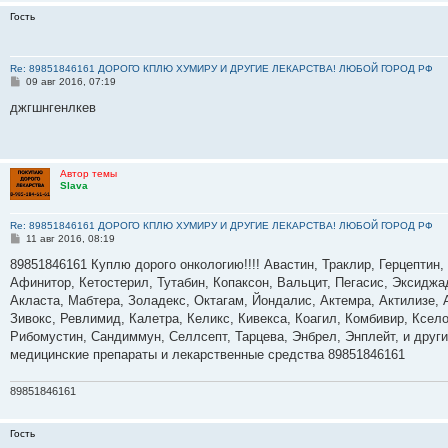
Гость
Re: 89851846161 ДОРОГО КПЛЮ ХУМИРУ И ДРУГИЕ ЛЕКАРСТВА! ЛЮБОЙ ГОРОД РФ
С
09 авг 2016, 07:19
о
о
джгшнгенлкев
б
щ
е
н
и
Автор темы
е
Slava
Re: 89851846161 ДОРОГО КПЛЮ ХУМИРУ И ДРУГИЕ ЛЕКАРСТВА! ЛЮБОЙ ГОРОД РФ
С
11 авг 2016, 08:19
о
о
89851846161 Куплю дорого онкологию!!!! Авастин, Траклир, Герцептин,
б
Афинитор, Кетостерил, Тутабин, Копаксон, Вальцит, Пегасис, Эксиджа
щ
е
Акласта, Мабтера, Золадекс, Октагам, Йондалис, Актемра, Актилизе, 
н
Зивокс, Ревлимид, Калетра, Келикс, Кивекса, Коагил, Комбивир, Ксел
и
е
Рибомустин, Сандиммун, Селлсепт, Тарцева, Энбрел, Энплейт, и друг
медицинские препараты и лекарственные средства 89851846161
89851846161
Гость