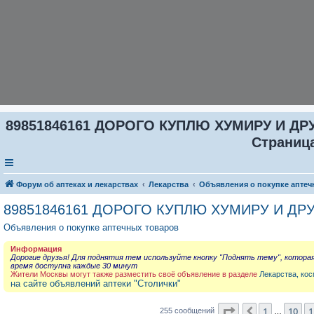
89851846161 ДОРОГО КУПЛЮ ХУМИРУ И ДР
Страница
Форум об аптеках и лекарствах
Лекарства
Объявления о покупке аптеч
89851846161 ДОРОГО КУПЛЮ ХУМИРУ И ДР
Объявления о покупке аптечных товаров
Информация
Дорогие друзья! Для поднятия тем используйте кнопку "Поднять тему", котора
время доступна каждые 30 минут
Жители Москвы могут также разместить своё объявление в разделе
Лекарства, кос
на сайте объявлений аптеки "Столички"
Страница
12
из
2
1
10
1
Пред.
255 сообщений
…