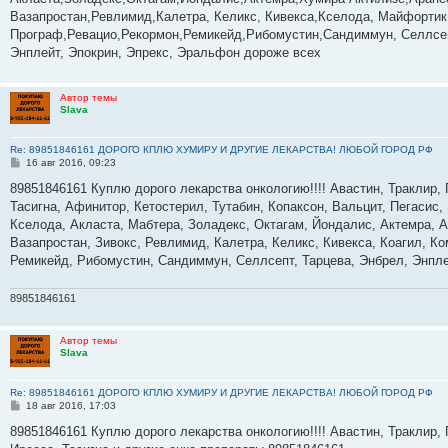
щ
е
Вазапростан,Ревлимид,Калетра, Келикс, Кивекса,Кселода, Майфортик
н
Програф,Ревацио,Рекормон,Ремикейд,Рибомустин,Сандиммун, Селлсеп
и
е
Энплейт, Эпокрин, Эпрекс, Эральфон дороже всех
Автор темы
Slava
Re: 89851846161 ДОРОГО КПЛЮ ХУМИРУ И ДРУГИЕ ЛЕКАРСТВА! ЛЮБОЙ ГОРОД РФ
С
16 авг 2016, 09:23
о
о
89851846161 Куплю дорого лекарства онкологию!!!! Авастин, Траклир, 
б
Тасигна, Афинитор, Кетостерил, Тутабин, Копаксон, Вальцит, Пегасис,
щ
е
Кселода, Акласта, Мабтера, Золадекс, Октагам, Йондалис, Актемра, А
н
Вазапростан, Зивокс, Ревлимид, Калетра, Келикс, Кивекса, Коагил, К
и
е
Ремикейд, Рибомустин, Сандиммун, Селлсепт, Тарцева, Энбрел, Энплей
89851846161
Автор темы
Slava
Re: 89851846161 ДОРОГО КПЛЮ ХУМИРУ И ДРУГИЕ ЛЕКАРСТВА! ЛЮБОЙ ГОРОД РФ
С
18 авг 2016, 17:03
о
о
89851846161 Куплю дорого лекарства онкологию!!!! Авастин, Траклир, 
б