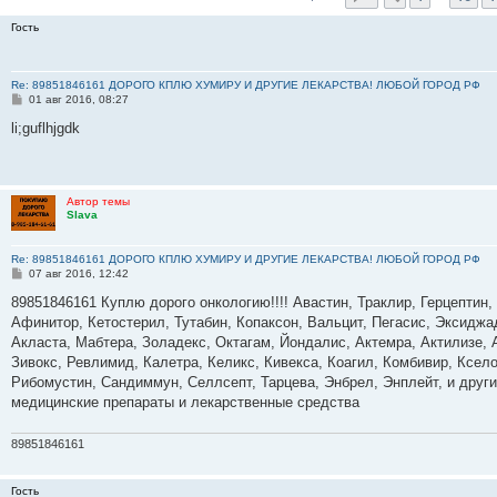
Гость
Re: 89851846161 ДОРОГО КПЛЮ ХУМИРУ И ДРУГИЕ ЛЕКАРСТВА! ЛЮБОЙ ГОРОД РФ
С
01 авг 2016, 08:27
о
о
li;guflhjgdk
б
щ
е
н
и
Автор темы
е
Slava
Re: 89851846161 ДОРОГО КПЛЮ ХУМИРУ И ДРУГИЕ ЛЕКАРСТВА! ЛЮБОЙ ГОРОД РФ
С
07 авг 2016, 12:42
о
о
89851846161 Куплю дорого онкологию!!!! Авастин, Траклир, Герцептин,
б
Афинитор, Кетостерил, Тутабин, Копаксон, Вальцит, Пегасис, Эксиджа
щ
е
Акласта, Мабтера, Золадекс, Октагам, Йондалис, Актемра, Актилизе, 
н
Зивокс, Ревлимид, Калетра, Келикс, Кивекса, Коагил, Комбивир, Ксел
и
е
Рибомустин, Сандиммун, Селлсепт, Тарцева, Энбрел, Энплейт, и друг
медицинские препараты и лекарственные средства
89851846161
Гость