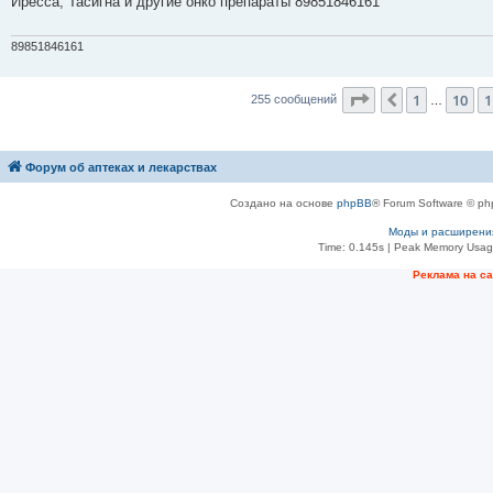
Иресса, Тасигна и другие онко препараты 89851846161
щ
е
н
и
89851846161
е
Страница
12
из
2
1
10
1
Пред.
255 сообщений
…
Форум об аптеках и лекарствах
Создано на основе
phpBB
® Forum Software © ph
Моды и расширени
Time: 0.145s
| Peak Memory Usage
Рeклама на с