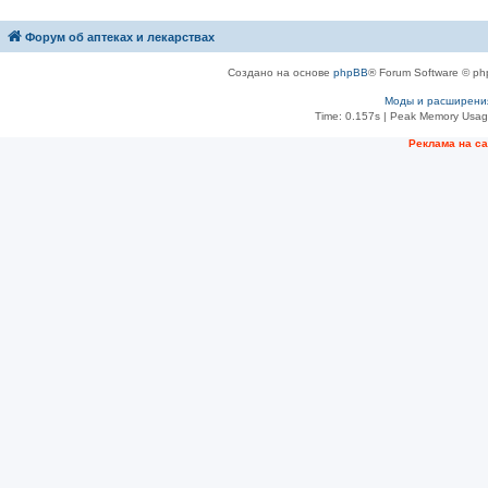
Форум об аптеках и лекарствах
Создано на основе
phpBB
® Forum Software © ph
Моды и расширени
Time: 0.157s
| Peak Memory Usage
Рeклама на с