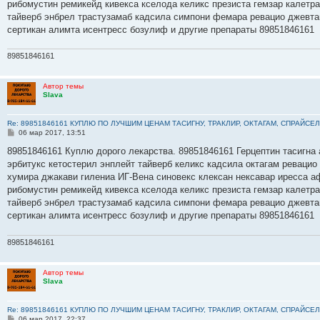
рибомустин ремикейд кивекса кселода келикс презиста гемзар калетр
и
е
тайверб энбрел трастузамаб кадсила симпони фемара ревацио джевта
сертикан алимта исентресс бозулиф и другие препараты 89851846161
89851846161
Автор темы
Slava
Re: 89851846161 КУПЛЮ ПО ЛУЧШИМ ЦЕНАМ ТАСИГНУ, ТРАКЛИР, ОКТАГАМ, СПРАЙСЕЛ
С
06 мар 2017, 13:51
о
о
89851846161 Куплю дорого лекарства. 89851846161 Герцептин тасигна 
б
эрбитукс кетостерил энплейт тайверб келикс кадсила октагам ревацио
щ
е
хумира джакави гилениа ИГ-Вена синовекс клексан нексавар иресса а
н
рибомустин ремикейд кивекса кселода келикс презиста гемзар калетр
и
е
тайверб энбрел трастузамаб кадсила симпони фемара ревацио джевта
сертикан алимта исентресс бозулиф и другие препараты 89851846161
89851846161
Автор темы
Slava
Re: 89851846161 КУПЛЮ ПО ЛУЧШИМ ЦЕНАМ ТАСИГНУ, ТРАКЛИР, ОКТАГАМ, СПРАЙСЕЛ
С
06 мар 2017, 22:37