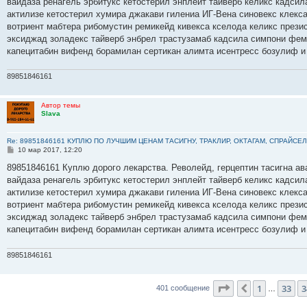
вайдаза ренагель эрбитукс кетостерил энплейт тайверб келикс кадсил
щ
е
актилизе кетостерил хумира джакави гилениа ИГ-Вена синовекс клекс
н
вотриент мабтера рибомустин ремикейд кивекса кселода келикс прези
и
е
эксиджад золадекс тайверб энбрел трастузамаб кадсила симпони фем
капецитабин вифенд борамилан сертикан алимта исентресс бозулиф и
89851846161
Автор темы
Slava
Re: 89851846161 КУПЛЮ ПО ЛУЧШИМ ЦЕНАМ ТАСИГНУ, ТРАКЛИР, ОКТАГАМ, СПРАЙСЕЛ
С
10 мар 2017, 12:20
о
о
89851846161 Куплю дорого лекарства. Револейд, герцептин тасигна ав
б
вайдаза ренагель эрбитукс кетостерил энплейт тайверб келикс кадсил
щ
е
актилизе кетостерил хумира джакави гилениа ИГ-Вена синовекс клекс
н
вотриент мабтера рибомустин ремикейд кивекса кселода келикс прези
и
е
эксиджад золадекс тайверб энбрел трастузамаб кадсила симпони фем
капецитабин вифенд борамилан сертикан алимта исентресс бозулиф и
89851846161
Страница
35
из
4
1
33
3
Пред.
401 сообщение
…