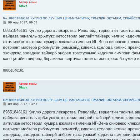
Автор темы
Slava
Re: 89851846161 КУПЛЮ ПО ЛУЧШИМ ЦЕНАМ ТАСИГНУ, ТРАКЛИР, ОКТАГАМ, СПРАЙСЕЛ
С
09 мар 2017, 09:09
о
о
89851846161 Куплю дорого лекарства. Револейд, герцептин тасигна ав
б
вайдаза ренагель эрбитукс кетостерил энплейт тайверб келикс кадсил
щ
е
актилизе кетостерил хумира джакави гилениа ИГ-Вена синовекс клекс
н
вотриент мабтера рибомустин ремикейд кивекса кселода келикс прези
и
е
эксиджад золадекс тайверб энбрел трастузамаб кадсила симпони фем
капецитабин вифенд борамилан сертикан алимта исентресс бозулиф и
89851846161
Автор темы
Slava
Re: 89851846161 КУПЛЮ ПО ЛУЧШИМ ЦЕНАМ ТАСИГНУ, ТРАКЛИР, ОКТАГАМ, СПРАЙСЕЛ
С
09 мар 2017, 13:51
о
о
89851846161 Куплю дорого лекарства. Револейд, герцептин тасигна ав
б
вайдаза ренагель эрбитукс кетостерил энплейт тайверб келикс кадсил
щ
е
актилизе кетостерил хумира джакави гилениа ИГ-Вена синовекс клекс
н
вотриент мабтера рибомустин ремикейд кивекса кселода келикс прези
и
е
эксиджад золадекс тайверб энбрел трастузамаб кадсила симпони фем