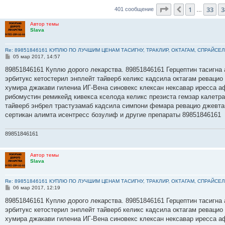
Страница
35
из
4
1
33
3
Пред.
401 сообщение
…
Автор темы
Slava
Re: 89851846161 КУПЛЮ ПО ЛУЧШИМ ЦЕНАМ ТАСИГНУ, ТРАКЛИР, ОКТАГАМ, СПРАЙСЕЛ
С
05 мар 2017, 14:57
о
о
89851846161 Куплю дорого лекарства. 89851846161 Герцептин тасигна 
б
эрбитукс кетостерил энплейт тайверб келикс кадсила октагам ревацио
щ
е
хумира джакави гилениа ИГ-Вена синовекс клексан нексавар иресса а
н
рибомустин ремикейд кивекса кселода келикс презиста гемзар калетр
и
е
тайверб энбрел трастузамаб кадсила симпони фемара ревацио джевта
сертикан алимта исентресс бозулиф и другие препараты 89851846161
89851846161
Автор темы
Slava
Re: 89851846161 КУПЛЮ ПО ЛУЧШИМ ЦЕНАМ ТАСИГНУ, ТРАКЛИР, ОКТАГАМ, СПРАЙСЕЛ
С
06 мар 2017, 12:19
о
о
89851846161 Куплю дорого лекарства. 89851846161 Герцептин тасигна 
б
эрбитукс кетостерил энплейт тайверб келикс кадсила октагам ревацио
щ
е
хумира джакави гилениа ИГ-Вена синовекс клексан нексавар иресса а
н