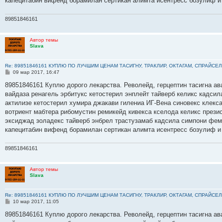
капецитабин вифенд борамилан сертикан алимта исентресс бозулиф и
89851846161
Автор темы
Slava
Re: 89851846161 КУПЛЮ ПО ЛУЧШИМ ЦЕНАМ ТАСИГНУ, ТРАКЛИР, ОКТАГАМ, СПРАЙСЕЛ
С
09 мар 2017, 16:47
о
о
89851846161 Куплю дорого лекарства. Револейд, герцептин тасигна ав
б
вайдаза ренагель эрбитукс кетостерил энплейт тайверб келикс кадсил
щ
е
актилизе кетостерил хумира джакави гилениа ИГ-Вена синовекс клекс
н
вотриент мабтера рибомустин ремикейд кивекса кселода келикс прези
и
е
эксиджад золадекс тайверб энбрел трастузамаб кадсила симпони фем
капецитабин вифенд борамилан сертикан алимта исентресс бозулиф и
89851846161
Автор темы
Slava
Re: 89851846161 КУПЛЮ ПО ЛУЧШИМ ЦЕНАМ ТАСИГНУ, ТРАКЛИР, ОКТАГАМ, СПРАЙСЕЛ
С
10 мар 2017, 11:05
о
о
89851846161 Куплю дорого лекарства. Револейд, герцептин тасигна ав
б