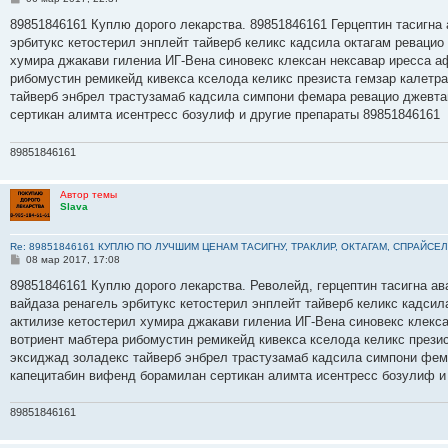
о
о
89851846161 Куплю дорого лекарства. 89851846161 Герцептин тасигна 
б
эрбитукс кетостерил энплейт тайверб келикс кадсила октагам ревацио
щ
е
хумира джакави гилениа ИГ-Вена синовекс клексан нексавар иресса а
н
рибомустин ремикейд кивекса кселода келикс презиста гемзар калетр
и
е
тайверб энбрел трастузамаб кадсила симпони фемара ревацио джевта
сертикан алимта исентресс бозулиф и другие препараты 89851846161
89851846161
Автор темы
Slava
Re: 89851846161 КУПЛЮ ПО ЛУЧШИМ ЦЕНАМ ТАСИГНУ, ТРАКЛИР, ОКТАГАМ, СПРАЙСЕЛ
С
08 мар 2017, 17:08
о
о
89851846161 Куплю дорого лекарства. Револейд, герцептин тасигна ав
б
вайдаза ренагель эрбитукс кетостерил энплейт тайверб келикс кадсил
щ
е
актилизе кетостерил хумира джакави гилениа ИГ-Вена синовекс клекс
н
вотриент мабтера рибомустин ремикейд кивекса кселода келикс прези
и
е
эксиджад золадекс тайверб энбрел трастузамаб кадсила симпони фем
капецитабин вифенд борамилан сертикан алимта исентресс бозулиф и
89851846161