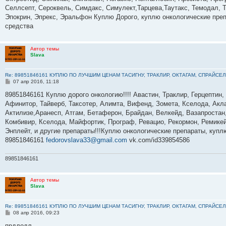
Селлсепт, Сероквель, Симдакс, Симулект,Тарцева,Таутакс, Темодал, Т
Эпокрин, Эпрекс, Эральфон Куплю Дорого, куплю онкологические пре
средства
Автор темы
Slava
Re: 89851846161 КУПЛЮ ПО ЛУЧШИМ ЦЕНАМ ТАСИГНУ, ТРАКЛИР, ОКТАГАМ, СПРАЙСЕЛ
С
07 апр 2016, 11:18
о
о
89851846161 Куплю дорого онкологию!!!! Авастин, Траклир, Герцептин,
б
Афинитор, Тайверб, Таксотер, Алимта, Вифенд, Зомета, Кселода, Акла
щ
е
Актилизе,Аранесп, Атгам, Бетаферон, Брайдан, Велкейд, Вазапростан,
н
Комбивир, Кселода, Майфортик, Програф, Ревацио, Рекормон, Ремикей
и
е
Энплейт, и другие препараты!!!Куплю онкологические препараты, куп
89851846161
fedorovslava33@gmail.com
vk.com/id339854586
89851846161
Автор темы
Slava
Re: 89851846161 КУПЛЮ ПО ЛУЧШИМ ЦЕНАМ ТАСИГНУ, ТРАКЛИР, ОКТАГАМ, СПРАЙСЕЛ
С
08 апр 2016, 09:23
о
о
прдлодл