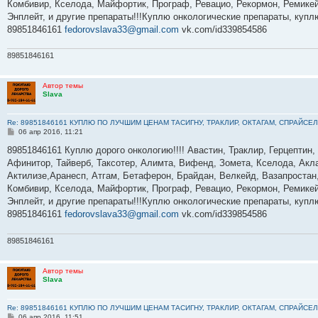
Комбивир, Кселода, Майфортик, Програф, Ревацио, Рекормон, Ремикей
и
е
Энплейт, и другие препараты!!!Куплю онкологические препараты, куп
89851846161
fedorovslava33@gmail.com
vk.com/id339854586
89851846161
Автор темы
Slava
Re: 89851846161 КУПЛЮ ПО ЛУЧШИМ ЦЕНАМ ТАСИГНУ, ТРАКЛИР, ОКТАГАМ, СПРАЙСЕЛ
С
06 апр 2016, 11:21
о
о
89851846161 Куплю дорого онкологию!!!! Авастин, Траклир, Герцептин,
б
Афинитор, Тайверб, Таксотер, Алимта, Вифенд, Зомета, Кселода, Акла
щ
е
Актилизе,Аранесп, Атгам, Бетаферон, Брайдан, Велкейд, Вазапростан,
н
Комбивир, Кселода, Майфортик, Програф, Ревацио, Рекормон, Ремикей
и
е
Энплейт, и другие препараты!!!Куплю онкологические препараты, куп
89851846161
fedorovslava33@gmail.com
vk.com/id339854586
89851846161
Автор темы
Slava
Re: 89851846161 КУПЛЮ ПО ЛУЧШИМ ЦЕНАМ ТАСИГНУ, ТРАКЛИР, ОКТАГАМ, СПРАЙСЕЛ
С
06 апр 2016, 11:51