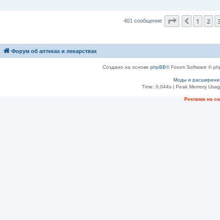
е
Страница
4
и
1
2
Пред.
401 сообщение
Форум об аптеках и лекарствах
Создано на основе
phpBB
® Forum Software © ph
Моды и расширени
Time: 0.044s
| Peak Memory Usage
Рeклама на с