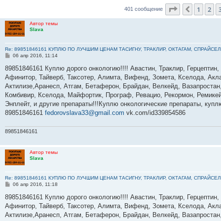
Страница
4
и
1
2
Пред.
401 сообщение
Автор темы
Slava
Re: 89851846161 КУПЛЮ ПО ЛУЧШИМ ЦЕНАМ ТАСИГНУ, ТРАКЛИР, ОКТАГАМ, СПРАЙСЕЛ
С
06 апр 2016, 11:14
о
о
89851846161 Куплю дорого онкологию!!!! Авастин, Траклир, Герцептин,
б
Афинитор, Тайверб, Таксотер, Алимта, Вифенд, Зомета, Кселода, Акла
щ
е
Актилизе,Аранесп, Атгам, Бетаферон, Брайдан, Велкейд, Вазапростан,
н
Комбивир, Кселода, Майфортик, Програф, Ревацио, Рекормон, Ремикей
и
е
Энплейт, и другие препараты!!!Куплю онкологические препараты, куп
89851846161
fedorovslava33@gmail.com
vk.com/id339854586
89851846161
Автор темы
Slava
Re: 89851846161 КУПЛЮ ПО ЛУЧШИМ ЦЕНАМ ТАСИГНУ, ТРАКЛИР, ОКТАГАМ, СПРАЙСЕЛ
С
06 апр 2016, 11:18
о
о
89851846161 Куплю дорого онкологию!!!! Авастин, Траклир, Герцептин,
б
Афинитор, Тайверб, Таксотер, Алимта, Вифенд, Зомета, Кселода, Акла
щ
е
Актилизе,Аранесп, Атгам, Бетаферон, Брайдан, Велкейд, Вазапростан,
н