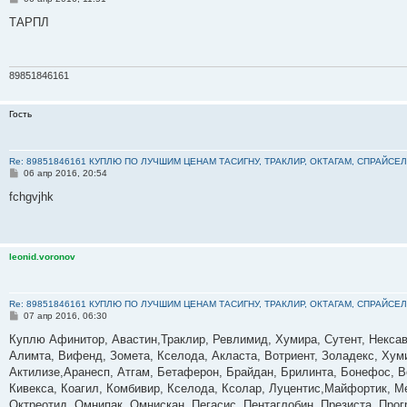
о
о
ТАРПЛ
б
щ
е
н
и
89851846161
е
Гость
Re: 89851846161 КУПЛЮ ПО ЛУЧШИМ ЦЕНАМ ТАСИГНУ, ТРАКЛИР, ОКТАГАМ, СПРАЙСЕЛ
С
06 апр 2016, 20:54
о
о
fchgvjhk
б
щ
е
н
и
leonid.voronov
е
Re: 89851846161 КУПЛЮ ПО ЛУЧШИМ ЦЕНАМ ТАСИГНУ, ТРАКЛИР, ОКТАГАМ, СПРАЙСЕЛ
С
07 апр 2016, 06:30
о
о
Куплю Афинитор, Авастин,Траклир, Ревлимид, Хумира, Сутент, Нексава
б
Алимта, Вифенд, Зомета, Кселода, Акласта, Вотриент, Золадекс, Ху
щ
е
Актилизе,Аранесп, Атгам, Бетаферон, Брайдан, Брилинта, Бонефос, Ве
н
Кивекса, Коагил, Комбивир, Кселода, Ксолар, Луцентис,Майфортик, 
и
е
Октреотид, Омнипак, Омнискан, Пегасис, Пентаглобин, Презиста, Про