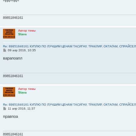
б
щ
е
н
и
89851846161
е
Автор темы
Slava
Re: 89851846161 КУПЛЮ ПО ЛУЧШИМ ЦЕНАМ ТАСИГНУ, ТРАКЛИР, ОКТАГАМ, СПРАЙСЕЛ
С
09 апр 2016, 10:35
о
о
варапоапл
б
щ
е
н
и
89851846161
е
Автор темы
Slava
Re: 89851846161 КУПЛЮ ПО ЛУЧШИМ ЦЕНАМ ТАСИГНУ, ТРАКЛИР, ОКТАГАМ, СПРАЙСЕЛ
С
11 апр 2016, 11:37
о
о
правпоа
б
щ
е
н
и
89851846161