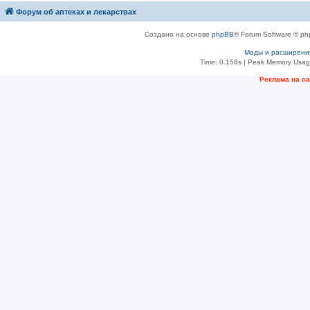
Форум об аптеках и лекарствах
Создано на основе
phpBB
® Forum Software © ph
Моды и расширени
Time: 0.158s
| Peak Memory Usage
Рeклама на с