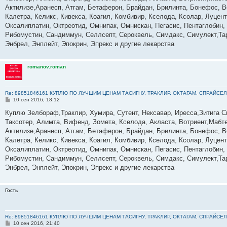
е
Актилизе,Аранесп, Атгам, Бетаферон, Брайдан, Брилинта, Бонефос, В
н
Калетра, Келикс, Кивекса, Коагил, Комбивир, Кселода, Ксолар, Луце
и
е
Оксалиплатин, Октреотид, Омнипак, Омнискан, Пегасис, Пентаглобин,
Рибомустин, Сандиммун, Селлсепт, Сероквель, Симдакс, Симулект,Тар
Энбрел, Энплейт, Эпокрин, Эпрекс и другие лекарства
romanov.roman
Re: 89851846161 КУПЛЮ ПО ЛУЧШИМ ЦЕНАМ ТАСИГНУ, ТРАКЛИР, ОКТАГАМ, СПРАЙСЕЛ
С
10 сен 2016, 18:12
о
о
Куплю Зелбораф,Траклир, Хумира, Сутент, Нексавар, Иресса,Зитига С
б
Таксотер, Алимта, Вифенд, Зомета, Кселода, Акласта, Вотриент,Мабте
щ
е
Актилизе,Аранесп, Атгам, Бетаферон, Брайдан, Брилинта, Бонефос, В
н
Калетра, Келикс, Кивекса, Коагил, Комбивир, Кселода, Ксолар, Луце
и
е
Оксалиплатин, Октреотид, Омнипак, Омнискан, Пегасис, Пентаглобин,
Рибомустин, Сандиммун, Селлсепт, Сероквель, Симдакс, Симулект,Тар
Энбрел, Энплейт, Эпокрин, Эпрекс и другие лекарства
Гость
Re: 89851846161 КУПЛЮ ПО ЛУЧШИМ ЦЕНАМ ТАСИГНУ, ТРАКЛИР, ОКТАГАМ, СПРАЙСЕЛ
С
10 сен 2016, 21:40