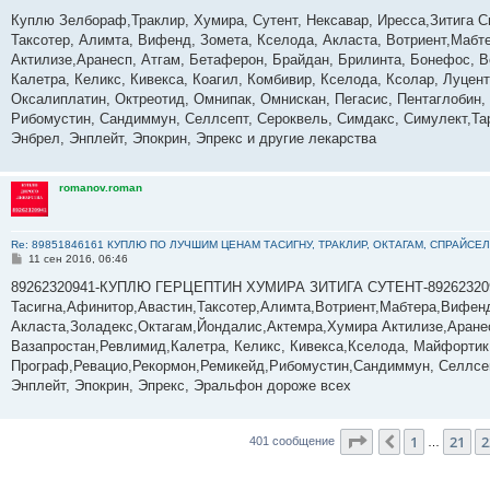
о
о
Куплю Зелбораф,Траклир, Хумира, Сутент, Нексавар, Иресса,Зитига С
б
Таксотер, Алимта, Вифенд, Зомета, Кселода, Акласта, Вотриент,Мабте
щ
е
Актилизе,Аранесп, Атгам, Бетаферон, Брайдан, Брилинта, Бонефос, В
н
Калетра, Келикс, Кивекса, Коагил, Комбивир, Кселода, Ксолар, Луце
и
е
Оксалиплатин, Октреотид, Омнипак, Омнискан, Пегасис, Пентаглобин,
Рибомустин, Сандиммун, Селлсепт, Сероквель, Симдакс, Симулект,Тар
Энбрел, Энплейт, Эпокрин, Эпрекс и другие лекарства
romanov.roman
Re: 89851846161 КУПЛЮ ПО ЛУЧШИМ ЦЕНАМ ТАСИГНУ, ТРАКЛИР, ОКТАГАМ, СПРАЙСЕЛ
С
11 сен 2016, 06:46
о
о
89262320941-КУПЛЮ ГЕРЦЕПТИН ХУМИРА ЗИТИГА СУТЕНТ-8926232094
б
Тасигна,Афинитор,Авастин,Таксотер,Алимта,Вотриент,Мабтера,Вифенд
щ
е
Акласта,Золадекс,Октагам,Йондалис,Актемра,Хумира Актилизе,Аране
н
Вазапростан,Ревлимид,Калетра, Келикс, Кивекса,Кселода, Майфортик
и
е
Програф,Ревацио,Рекормон,Ремикейд,Рибомустин,Сандиммун, Селлсеп
Энплейт, Эпокрин, Эпрекс, Эральфон дороже всех
Страница
23
из
4
1
21
2
Пред.
401 сообщение
…