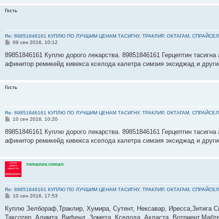
Гость
Re: 89851846161 КУПЛЮ ПО ЛУЧШИМ ЦЕНАМ ТАСИГНУ, ТРАКЛИР, ОКТАГАМ, СПРАЙСЕЛ
С
09 сен 2016, 10:12
о
о
89851846161 Куплю дорого лекарства. 89851846161 Герцептин тасигна 
б
афинитор ремикейд кивекса кселода калетра симзия эксиджад и друг
щ
е
н
и
Гость
е
Re: 89851846161 КУПЛЮ ПО ЛУЧШИМ ЦЕНАМ ТАСИГНУ, ТРАКЛИР, ОКТАГАМ, СПРАЙСЕЛ
С
10 сен 2016, 10:20
о
о
89851846161 Куплю дорого лекарства. 89851846161 Герцептин тасигна 
б
афинитор ремикейд кивекса кселода калетра симзия эксиджад и друг
щ
е
н
и
romanov.roman
е
Re: 89851846161 КУПЛЮ ПО ЛУЧШИМ ЦЕНАМ ТАСИГНУ, ТРАКЛИР, ОКТАГАМ, СПРАЙСЕЛ
С
10 сен 2016, 17:53
о
о
Куплю Зелбораф,Траклир, Хумира, Сутент, Нексавар, Иресса,Зитига С
б
Таксотер, Алимта, Вифенд, Зомета, Кселода, Акласта, Вотриент,Мабте
щ