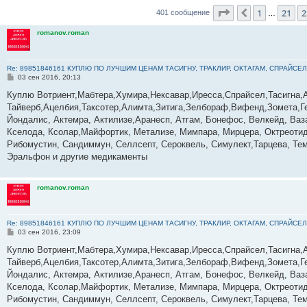
Страница
23
из
4
1
21
2
Пред.
401 сообщение
…
romanov.roman
Re: 89851846161 КУПЛЮ ПО ЛУЧШИМ ЦЕНАМ ТАСИГНУ, ТРАКЛИР, ОКТАГАМ, СПРАЙСЕЛ
С
03 сен 2016, 20:13
о
о
Куплю Вотриент,Мабтера,Хумира,Нексавар,Иресса,Спрайсел,Тасигна,
б
Тайверб,Ацелбия,Таксотер,Алимта,Зитига,Зелбораф,Вифенд,Зомета,Г
щ
е
Йондалис, Актемра, Актилизе,Аранесп, Атгам, Бонефос, Велкейд, Ваза
н
Кселода, Ксолар,Майфортик, Метализе, Мимпара, Мирцера, Октреотид,
и
е
Рибомустин, Сандиммун, Селлсепт, Сероквель, Симулект,Тарцева, Темо
Эральфон и другие медикаменты
romanov.roman
Re: 89851846161 КУПЛЮ ПО ЛУЧШИМ ЦЕНАМ ТАСИГНУ, ТРАКЛИР, ОКТАГАМ, СПРАЙСЕЛ
С
03 сен 2016, 23:09
о
о
Куплю Вотриент,Мабтера,Хумира,Нексавар,Иресса,Спрайсел,Тасигна,
б
Тайверб,Ацелбия,Таксотер,Алимта,Зитига,Зелбораф,Вифенд,Зомета,Г
щ
е
Йондалис, Актемра, Актилизе,Аранесп, Атгам, Бонефос, Велкейд, Ваза
н
Кселода, Ксолар,Майфортик, Метализе, Мимпара, Мирцера, Октреотид,
и
е
Рибомустин, Сандиммун, Селлсепт, Сероквель, Симулект,Тарцева, Темо