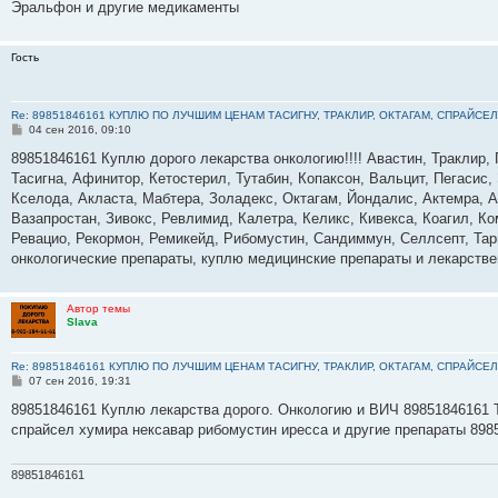
Эральфон и другие медикаменты
Гость
Re: 89851846161 КУПЛЮ ПО ЛУЧШИМ ЦЕНАМ ТАСИГНУ, ТРАКЛИР, ОКТАГАМ, СПРАЙСЕЛ
С
04 сен 2016, 09:10
о
о
89851846161 Куплю дорого лекарства онкологию!!!! Авастин, Траклир, 
б
Тасигна, Афинитор, Кетостерил, Тутабин, Копаксон, Вальцит, Пегасис,
щ
е
Кселода, Акласта, Мабтера, Золадекс, Октагам, Йондалис, Актемра, А
н
Вазапростан, Зивокс, Ревлимид, Калетра, Келикс, Кивекса, Коагил, К
и
е
Ревацио, Рекормон, Ремикейд, Рибомустин, Сандиммун, Селлсепт, Тарц
онкологические препараты, куплю медицинские препараты и лекарств
Автор темы
Slava
Re: 89851846161 КУПЛЮ ПО ЛУЧШИМ ЦЕНАМ ТАСИГНУ, ТРАКЛИР, ОКТАГАМ, СПРАЙСЕЛ
С
07 сен 2016, 19:31
о
о
89851846161 Куплю лекарства дорого. Онкологию и ВИЧ 89851846161 Т
б
спрайсел хумира нексавар рибомустин иресса и другие препараты 898
щ
е
н
и
89851846161
е