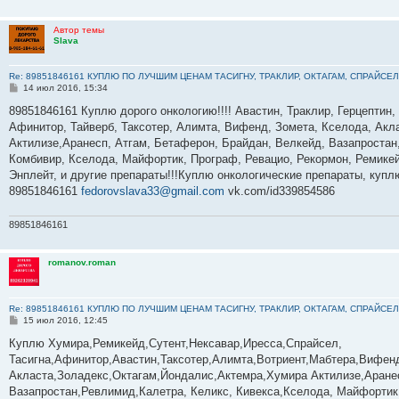
Автор темы
Slava
Re: 89851846161 КУПЛЮ ПО ЛУЧШИМ ЦЕНАМ ТАСИГНУ, ТРАКЛИР, ОКТАГАМ, СПРАЙСЕЛ
С
14 июл 2016, 15:34
о
о
89851846161 Куплю дорого онкологию!!!! Авастин, Траклир, Герцептин,
б
Афинитор, Тайверб, Таксотер, Алимта, Вифенд, Зомета, Кселода, Акла
щ
е
Актилизе,Аранесп, Атгам, Бетаферон, Брайдан, Велкейд, Вазапростан,
н
Комбивир, Кселода, Майфортик, Програф, Ревацио, Рекормон, Ремикей
и
е
Энплейт, и другие препараты!!!Куплю онкологические препараты, куп
89851846161
fedorovslava33@gmail.com
vk.com/id339854586
89851846161
romanov.roman
Re: 89851846161 КУПЛЮ ПО ЛУЧШИМ ЦЕНАМ ТАСИГНУ, ТРАКЛИР, ОКТАГАМ, СПРАЙСЕЛ
С
15 июл 2016, 12:45
о
о
Куплю Хумира,Ремикейд,Сутент,Нексавар,Иресса,Спрайсел,
б
Тасигна,Афинитор,Авастин,Таксотер,Алимта,Вотриент,Мабтера,Вифенд
щ
е
Акласта,Золадекс,Октагам,Йондалис,Актемра,Хумира Актилизе,Аране
н
Вазапростан,Ревлимид,Калетра, Келикс, Кивекса,Кселода, Майфортик
и