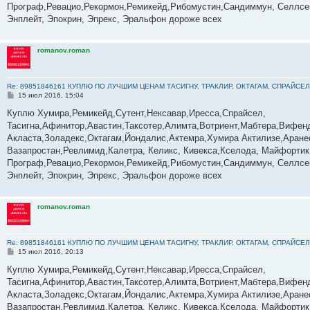
е
Програф,Ревацио,Рекормон,Ремикейд,Рибомустин,Сандиммун, Селлсеп
Энплейт, Эпокрин, Эпрекс, Эральфон дороже всех
romanov.roman
Re: 89851846161 КУПЛЮ ПО ЛУЧШИМ ЦЕНАМ ТАСИГНУ, ТРАКЛИР, ОКТАГАМ, СПРАЙСЕЛ
С
15 июл 2016, 15:04
о
о
Куплю Хумира,Ремикейд,Сутент,Нексавар,Иресса,Спрайсел,
б
Тасигна,Афинитор,Авастин,Таксотер,Алимта,Вотриент,Мабтера,Вифенд
щ
е
Акласта,Золадекс,Октагам,Йондалис,Актемра,Хумира Актилизе,Аране
н
Вазапростан,Ревлимид,Калетра, Келикс, Кивекса,Кселода, Майфортик
и
е
Програф,Ревацио,Рекормон,Ремикейд,Рибомустин,Сандиммун, Селлсеп
Энплейт, Эпокрин, Эпрекс, Эральфон дороже всех
romanov.roman
Re: 89851846161 КУПЛЮ ПО ЛУЧШИМ ЦЕНАМ ТАСИГНУ, ТРАКЛИР, ОКТАГАМ, СПРАЙСЕЛ
С
15 июл 2016, 20:13
о
о
Куплю Хумира,Ремикейд,Сутент,Нексавар,Иресса,Спрайсел,
б
Тасигна,Афинитор,Авастин,Таксотер,Алимта,Вотриент,Мабтера,Вифенд
щ
е
Акласта,Золадекс,Октагам,Йондалис,Актемра,Хумира Актилизе,Аране
н
Вазапростан,Ревлимид,Калетра, Келикс, Кивекса,Кселода, Майфортик
и