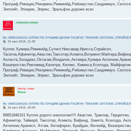
е
Програф,Ревацио,Рекормон,Ремикейд,Рибомустин,Сандиммун, Селлсеп
Энплейт, Эпокрин, Эпрекс, Эральфон дороже всех
romanov.roman
Re: 89851846161 КУПЛЮ ПО ЛУЧШИМ ЦЕНАМ ТАСИГНУ, ТРАКЛИР, ОКТАГАМ, СПРАЙСЕЛ
С
15 июл 2016, 21:35
о
о
Куплю Хумира,Ремикейд,Сутент,Нексавар,Иресса,Спрайсел,
б
Тасигна,Афинитор,Авастин,Таксотер,Алимта,Вотриент,Мабтера,Вифенд
щ
е
Акласта,Золадекс,Октагам,Йондалис,Актемра,Хумира Актилизе,Аране
н
Вазапростан,Ревлимид,Калетра, Келикс, Кивекса,Кселода, Майфортик
и
е
Програф,Ревацио,Рекормон,Ремикейд,Рибомустин,Сандиммун, Селлсеп
Энплейт, Эпокрин, Эпрекс, Эральфон дороже всех
Автор темы
Slava
Re: 89851846161 КУПЛЮ ПО ЛУЧШИМ ЦЕНАМ ТАСИГНУ, ТРАКЛИР, ОКТАГАМ, СПРАЙСЕЛ
С
19 июл 2016, 20:05
о
о
89851846161 Куплю дорого онкологию!!!! Авастин, Траклир, Герцептин,
б
Афинитор, Тайверб, Таксотер, Алимта, Вифенд, Зомета, Кселода, Акла
щ
е
Актилизе,Аранесп, Атгам, Бетаферон, Брайдан, Велкейд, Вазапростан,
н
Комбивир, Кселода, Майфортик, Програф, Ревацио, Рекормон, Ремикей