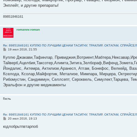
и
е
Энплейт, и другие препараты!
89851846161
romanov.roman
Re: 89851846161 КУПЛЮ ПО ЛУЧШИМ ЦЕНАМ ТАСИГНУ, ТРАКЛИР, ОКТАГАМ, СПРАЙСЕЛ
С
19 июл 2016, 21:55
о
о
Куплю Джакави,Тафинлар, Привиджия,Вотриент,Мабтера,Нексавар,Ире
б
Тайверб,Ацелбия,Таксотер,Алимта,Зитига,Зелбораф,Вифенд,Зомета,Г
щ
е
Йондалис, Актемра, Актилизе,Аранесп, Атгам, Бонефос, Велкейд, Ваза
н
Кселода, Ксолар,Майфортик, Метализе, Мимпара, Мирцера, Октреотид,
и
е
Рибомустин, Сандиммун, Селлсепт, Сероквель, Симулект,Тарцева, Темо
Эральфон и другие медикаменты
Гость
Re: 89851846161 КУПЛЮ ПО ЛУЧШИМ ЦЕНАМ ТАСИГНУ, ТРАКЛИР, ОКТАГАМ, СПРАЙСЕЛ
С
20 июл 2016, 19:13
о
о
юдлобрьтпвтарпоб
б
щ
е