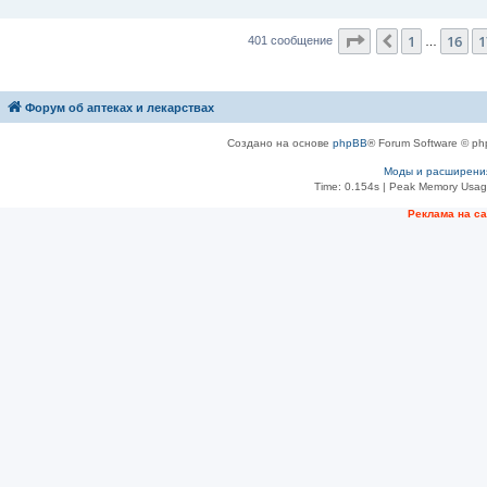
н
и
Страница
18
из
4
е
1
16
1
Пред.
401 сообщение
…
Форум об аптеках и лекарствах
Создано на основе
phpBB
® Forum Software © ph
Моды и расширени
Time: 0.154s
| Peak Memory Usage
Рeклама на с