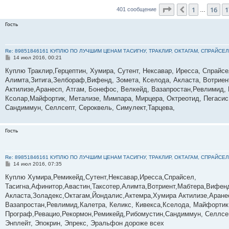
Страница
18
из
4
1
16
1
Пред.
401 сообщение
…
Гость
Re: 89851846161 КУПЛЮ ПО ЛУЧШИМ ЦЕНАМ ТАСИГНУ, ТРАКЛИР, ОКТАГАМ, СПРАЙСЕЛ
С
14 июл 2016, 00:21
о
о
Куплю Траклир,Герцептин, Хумира, Сутент, Нексавар, Иресса, Спрайсе
б
Алимта,Зитига,Зелбораф,Вифенд, Зомета, Кселода, Акласта, Вотриент
щ
е
Актилизе,Аранесп, Атгам, Бонефос, Велкейд, Вазапростан,Ревлимид, К
н
Ксолар,Майфортик, Метализе, Мимпара, Мирцера, Октреотид, Пегасис,
и
е
Сандиммун, Селлсепт, Сероквель, Симулект,Тарцева,
Гость
Re: 89851846161 КУПЛЮ ПО ЛУЧШИМ ЦЕНАМ ТАСИГНУ, ТРАКЛИР, ОКТАГАМ, СПРАЙСЕЛ
С
14 июл 2016, 07:35
о
о
Куплю Хумира,Ремикейд,Сутент,Нексавар,Иресса,Спрайсел,
б
Тасигна,Афинитор,Авастин,Таксотер,Алимта,Вотриент,Мабтера,Вифенд
щ
е
Акласта,Золадекс,Октагам,Йондалис,Актемра,Хумира Актилизе,Аране
н
Вазапростан,Ревлимид,Калетра, Келикс, Кивекса,Кселода, Майфортик
и
е
Програф,Ревацио,Рекормон,Ремикейд,Рибомустин,Сандиммун, Селлсеп
Энплейт, Эпокрин, Эпрекс, Эральфон дороже всех