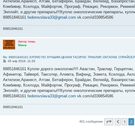
е
Актилизе,Аранесп, Атгам, Бетаферон, Брайдан, Велкейд, Вазапростан,
н
Комбивир, Кселода, Майфортик, Програф, Ревацио, Рекормон, Ремикей
и
е
Энплейт, и другие препараты!!!Куплю онкологические препараты, куп
89851846161
fedorovslava33@gmail.com
vk.com/id339854586
89851846161
Автор темы
Slava
Re: 89851846161 КУПЛЮ ПО ЛУЧШИМ ЦЕНАМ ТАСИГНУ, ТРАКЛИР, ОКТАГАМ, СПРАЙСЕЛ
С
05 апр 2016, 11:20
о
о
89851846161 Куплю дорого онкологию!!!! Авастин, Траклир, Герцептин,
б
Афинитор, Тайверб, Таксотер, Алимта, Вифенд, Зомета, Кселода, Акла
щ
е
Актилизе,Аранесп, Атгам, Бетаферон, Брайдан, Велкейд, Вазапростан,
н
Комбивир, Кселода, Майфортик, Програф, Ревацио, Рекормон, Ремикей
и
е
Энплейт, и другие препараты!!!Куплю онкологические препараты, куп
89851846161
fedorovslava33@gmail.com
vk.com/id339854586
89851846161
Страница
2
1
2
Пред.
401 сообщение