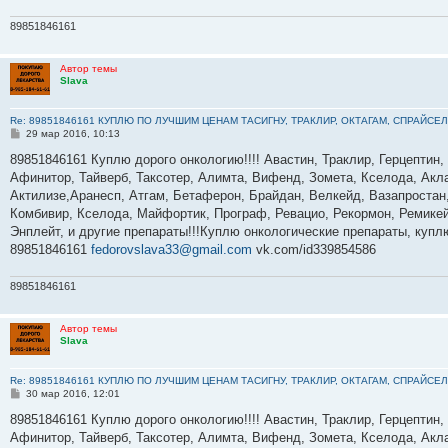
89851846161
Автор темы
Slava
Re: 89851846161 КУПЛЮ ПО ЛУЧШИМ ЦЕНАМ ТАСИГНУ, ТРАКЛИР, ОКТАГАМ, СПРАЙСЕЛ
С
29 мар 2016, 10:13
о
о
89851846161 Куплю дорого онкологию!!!! Авастин, Траклир, Герцептин,
б
Афинитор, Тайверб, Таксотер, Алимта, Вифенд, Зомета, Кселода, Акла
щ
е
Актилизе,Аранесп, Атгам, Бетаферон, Брайдан, Велкейд, Вазапростан,
н
Комбивир, Кселода, Майфортик, Програф, Ревацио, Рекормон, Ремикей
и
е
Энплейт, и другие препараты!!!Куплю онкологические препараты, куп
89851846161
fedorovslava33@gmail.com
vk.com/id339854586
89851846161
Автор темы
Slava
Re: 89851846161 КУПЛЮ ПО ЛУЧШИМ ЦЕНАМ ТАСИГНУ, ТРАКЛИР, ОКТАГАМ, СПРАЙСЕЛ
С
30 мар 2016, 12:01
о
о
89851846161 Куплю дорого онкологию!!!! Авастин, Траклир, Герцептин,
б
Афинитор, Тайверб, Таксотер, Алимта, Вифенд, Зомета, Кселода, Акла
щ