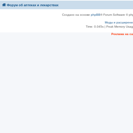
Форум об аптеках и лекарствах
Создано на основе
phpBB
® Forum Software © ph
Моды и расширени
Time: 0.045s
| Peak Memory Usage
Рeклама на с