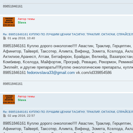
89851846161
Автор темы
Slava
Re: 89851846161 КУПЛЮ ПО ЛУЧШИМ ЦЕНАМ ТАСИГНУ, ТРАКЛИР, ОКТАГАМ, СПРАЙСЕЛ
С
01 апр 2016, 10:40
о
о
89851846161 Куплю дорого онкологию!!!! Авастин, Траклир, Герцептин,
б
Афинитор, Тайверб, Таксотер, Алимта, Вифенд, Зомета, Кселода, Акла
щ
е
Актилизе,Аранесп, Атгам, Бетаферон, Брайдан, Велкейд, Вазапростан,
н
Комбивир, Кселода, Майфортик, Програф, Ревацио, Рекормон, Ремикей
и
е
Энплейт, и другие препараты!!!Куплю онкологические препараты, куп
89851846161
fedorovslava33@gmail.com
vk.com/id339854586
89851846161
Автор темы
Slava
Re: 89851846161 КУПЛЮ ПО ЛУЧШИМ ЦЕНАМ ТАСИГНУ, ТРАКЛИР, ОКТАГАМ, СПРАЙСЕЛ
С
02 апр 2016, 22:57
о
о
89851846161 Куплю дорого онкологию!!!! Авастин, Траклир, Герцептин,
б
Афинитор, Тайверб, Таксотер, Алимта, Вифенд, Зомета, Кселода, Акла
щ