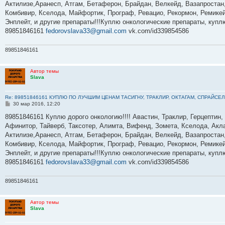
е
Актилизе,Аранесп, Атгам, Бетаферон, Брайдан, Велкейд, Вазапростан,
н
Комбивир, Кселода, Майфортик, Програф, Ревацио, Рекормон, Ремикей
и
е
Энплейт, и другие препараты!!!Куплю онкологические препараты, куп
89851846161
fedorovslava33@gmail.com
vk.com/id339854586
89851846161
Автор темы
Slava
Re: 89851846161 КУПЛЮ ПО ЛУЧШИМ ЦЕНАМ ТАСИГНУ, ТРАКЛИР, ОКТАГАМ, СПРАЙСЕЛ
С
30 мар 2016, 12:20
о
о
89851846161 Куплю дорого онкологию!!!! Авастин, Траклир, Герцептин,
б
Афинитор, Тайверб, Таксотер, Алимта, Вифенд, Зомета, Кселода, Акла
щ
е
Актилизе,Аранесп, Атгам, Бетаферон, Брайдан, Велкейд, Вазапростан,
н
Комбивир, Кселода, Майфортик, Програф, Ревацио, Рекормон, Ремикей
и
е
Энплейт, и другие препараты!!!Куплю онкологические препараты, куп
89851846161
fedorovslava33@gmail.com
vk.com/id339854586
89851846161
Автор темы
Slava