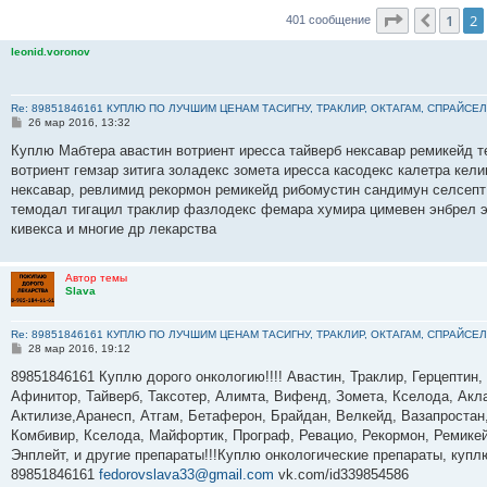
Страница
2
1
2
Пред.
401 сообщение
leonid.voronov
Re: 89851846161 КУПЛЮ ПО ЛУЧШИМ ЦЕНАМ ТАСИГНУ, ТРАКЛИР, ОКТАГАМ, СПРАЙСЕЛ
С
26 мар 2016, 13:32
о
о
Куплю Мабтера авастин вотриент иресса тайверб нексавар ремикейд 
б
вотриент гемзар зитига золадекс зомета иресса касодекс калетра ке
щ
е
нексавар, ревлимид рекормон ремикейд рибомустин сандимун селсепт 
н
темодал тигацил траклир фазлодекс фемара хумира цимевен энбрел э
и
е
кивекса и многие др лекарства
Автор темы
Slava
Re: 89851846161 КУПЛЮ ПО ЛУЧШИМ ЦЕНАМ ТАСИГНУ, ТРАКЛИР, ОКТАГАМ, СПРАЙСЕЛ
С
28 мар 2016, 19:12
о
о
89851846161 Куплю дорого онкологию!!!! Авастин, Траклир, Герцептин,
б
Афинитор, Тайверб, Таксотер, Алимта, Вифенд, Зомета, Кселода, Акла
щ
е
Актилизе,Аранесп, Атгам, Бетаферон, Брайдан, Велкейд, Вазапростан,
н
Комбивир, Кселода, Майфортик, Програф, Ревацио, Рекормон, Ремикей
и
е
Энплейт, и другие препараты!!!Куплю онкологические препараты, куп
89851846161
fedorovslava33@gmail.com
vk.com/id339854586