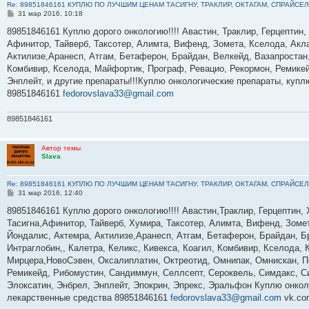
Re: 89851846161 КУПЛЮ ПО ЛУЧШИМ ЦЕНАМ ТАСИГНУ, ТРАКЛИР, ОКТАГАМ, СПРАЙСЕЛ
С
31 мар 2016, 10:18
о
о
89851846161 Куплю дорого онкологию!!!! Авастин, Траклир, Герцептин,
б
Афинитор, Тайверб, Таксотер, Алимта, Вифенд, Зомета, Кселода, Акла
щ
е
Актилизе,Аранесп, Атгам, Бетаферон, Брайдан, Велкейд, Вазапростан,
н
Комбивир, Кселода, Майфортик, Програф, Ревацио, Рекормон, Ремикей
и
е
Энплейт, и другие препараты!!!Куплю онкологические препараты, куп
89851846161
fedorovslava33@gmail.com
89851846161
Автор темы
Slava
Re: 89851846161 КУПЛЮ ПО ЛУЧШИМ ЦЕНАМ ТАСИГНУ, ТРАКЛИР, ОКТАГАМ, СПРАЙСЕЛ
С
31 мар 2016, 12:40
о
о
89851846161 Куплю дорого онкологию!!!! Авастин,Траклир, Герцептин, 
б
Тасигна,Афинитор, Тайверб, Хумира, Таксотер, Алимта, Вифенд, Зомет
щ
е
Йондалис, Актемра, Актилизе,Аранесп, Атгам, Бетаферон, Брайдан, 
н
Интраглобин,, Калетра, Келикс, Кивекса, Коагил, Комбивир, Кселода,
и
е
Мирцера,НовоСэвен, Оксалиплатин, Октреотид, Омнипак, Омнискан, Пе
Ремикейд, Рибомустин, Сандиммун, Селлсепт, Сероквель, Симдакс, Си
Элоксатин, Энбрел, Энплейт, Эпокрин, Эпрекс, Эральфон Куплю онкол
лекарственные средства 89851846161
fedorovslava33@gmail.com
vk.co