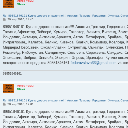
Автор темы
Slava
Re: 89851846161 Куплю дорого онкологию!!!! Авастин,Траклир, Герцептин, Хумира, Сутен
С
20 апр 2016, 11:46
о
о
89851846161 Куплю дорого онкологию!!!! Авастин,Траклир, Герцептин, 
б
Тасигна,Афинитор, Тайверб, Хумира, Таксотер, Алимта, Вифенд, Зомет
щ
е
Йондалис, Актемра, Актилизе,Аранесп, Атгам, Бетаферон, Брайдан, 
н
Интраглобин,, Калетра, Келикс, Кивекса, Коагил, Комбивир, Кселода,
и
е
Мирцера,НовоСэвен, Оксалиплатин, Октреотид, Омнипак, Омнискан, Пе
Ремикейд, Рибомустин, Сандиммун, Селлсепт, Сероквель, Симдакс, Си
Элоксатин, Энбрел, Энплейт, Эпокрин, Эпрекс, Эральфон Куплю онкол
лекарственные средства 89851846161
fedorovslava33@gmail.com
vk.co
89851846161
Автор темы
Slava
Re: 89851846161 Куплю дорого онкологию!!!! Авастин,Траклир, Герцептин, Хумира, Сутен
С
20 апр 2016, 12:01
о
о
89851846161 Куплю дорого онкологию!!!! Авастин,Траклир, Герцептин, 
б
Тасигна,Афинитор, Тайверб, Хумира, Таксотер, Алимта, Вифенд, Зомет
щ
е
Йондалис, Актемра, Актилизе,Аранесп, Атгам, Бетаферон, Брайдан, 
н
Интраглобин,, Калетра, Келикс, Кивекса, Коагил, Комбивир, Кселода,
и