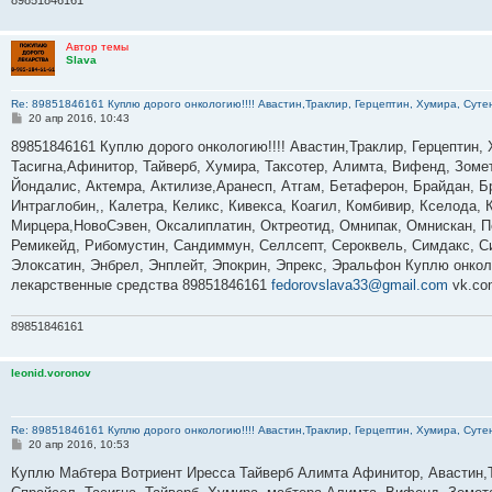
89851846161
Автор темы
Slava
Re: 89851846161 Куплю дорого онкологию!!!! Авастин,Траклир, Герцептин, Хумира, Сутен
С
20 апр 2016, 10:43
о
о
89851846161 Куплю дорого онкологию!!!! Авастин,Траклир, Герцептин, 
б
Тасигна,Афинитор, Тайверб, Хумира, Таксотер, Алимта, Вифенд, Зомет
щ
е
Йондалис, Актемра, Актилизе,Аранесп, Атгам, Бетаферон, Брайдан, 
н
Интраглобин,, Калетра, Келикс, Кивекса, Коагил, Комбивир, Кселода,
и
е
Мирцера,НовоСэвен, Оксалиплатин, Октреотид, Омнипак, Омнискан, Пе
Ремикейд, Рибомустин, Сандиммун, Селлсепт, Сероквель, Симдакс, Си
Элоксатин, Энбрел, Энплейт, Эпокрин, Эпрекс, Эральфон Куплю онкол
лекарственные средства 89851846161
fedorovslava33@gmail.com
vk.co
89851846161
leonid.voronov
Re: 89851846161 Куплю дорого онкологию!!!! Авастин,Траклир, Герцептин, Хумира, Сутен
С
20 апр 2016, 10:53
о
о
Куплю Мабтера Вотриент Иресса Тайверб Алимта Афинитор, Авастин,Т
б