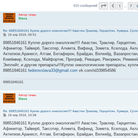
Страница
9
из
1
7
Пред.
415 сообщений
…
Автор темы
Slava
Re: 89851846161 Куплю дорого онкологию!!!! Авастин,Траклир, Герцептин, Хумира, Сутен
С
19 апр 2016, 09:51
о
о
89851846161 Куплю дорого онкологию!!!! Авастин, Траклир, Герцептин,
б
Афинитор, Тайверб, Таксотер, Алимта, Вифенд, Зомета, Кселода, Акла
щ
е
Актилизе,Аранесп, Атгам, Бетаферон, Брайдан, Велкейд, Вазапростан,
н
Комбивир, Кселода, Майфортик, Програф, Ревацио, Рекормон, Ремикей
и
е
Энплейт, и другие препараты!!!Куплю онкологические препараты, куп
89851846161
fedorovslava33@gmail.com
vk.com/id339854586
89851846161
Автор темы
Slava
Re: 89851846161 Куплю дорого онкологию!!!! Авастин,Траклир, Герцептин, Хумира, Сутен
С
19 апр 2016, 10:38
о
о
89851846161 Куплю дорого онкологию!!!! Авастин, Траклир, Герцептин,
б
Афинитор, Тайверб, Таксотер, Алимта, Вифенд, Зомета, Кселода, Акла
щ
е
Актилизе,Аранесп, Атгам, Бетаферон, Брайдан, Велкейд, Вазапростан,
н