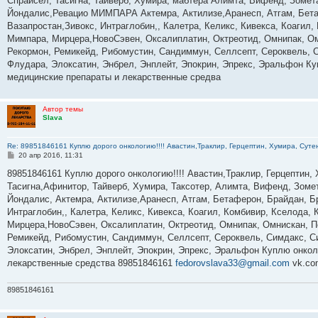
Спрайсел, Тасигна, Тайверб, Хумира, мабтера Алимта, Вифенд, Зомета
щ
е
Йондалис,Ревацио МИМПАРА Актемра, Актилизе,Аранесп, Атгам, Бета
н
Вазапростан,Зивокс, Интраглобин,, Калетра, Келикс, Кивекса, Коагил
и
е
Мимпара, Мирцера,НовоСэвен, Оксалиплатин, Октреотид, Омнипак, Омн
Рекормон, Ремикейд, Рибомустин, Сандиммун, Селлсепт, Сероквель, С
Флудара, Элоксатин, Энбрел, Энплейт, Эпокрин, Эпрекс, Эральфон Ку
медицинские препараты и лекарственные средва
Автор темы
Slava
Re: 89851846161 Куплю дорого онкологию!!!! Авастин,Траклир, Герцептин, Хумира, Сутен
С
20 апр 2016, 11:31
о
о
89851846161 Куплю дорого онкологию!!!! Авастин,Траклир, Герцептин, 
б
Тасигна,Афинитор, Тайверб, Хумира, Таксотер, Алимта, Вифенд, Зомет
щ
е
Йондалис, Актемра, Актилизе,Аранесп, Атгам, Бетаферон, Брайдан, 
н
Интраглобин,, Калетра, Келикс, Кивекса, Коагил, Комбивир, Кселода,
и
е
Мирцера,НовоСэвен, Оксалиплатин, Октреотид, Омнипак, Омнискан, Пе
Ремикейд, Рибомустин, Сандиммун, Селлсепт, Сероквель, Симдакс, Си
Элоксатин, Энбрел, Энплейт, Эпокрин, Эпрекс, Эральфон Куплю онкол
лекарственные средства 89851846161
fedorovslava33@gmail.com
vk.co
89851846161