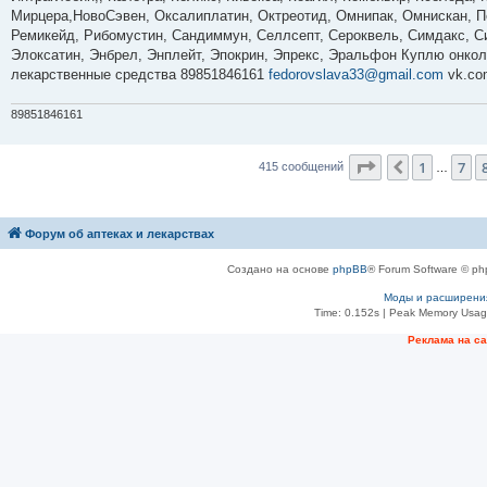
е
Мирцера,НовоСэвен, Оксалиплатин, Октреотид, Омнипак, Омнискан, Пе
Ремикейд, Рибомустин, Сандиммун, Селлсепт, Сероквель, Симдакс, Си
Элоксатин, Энбрел, Энплейт, Эпокрин, Эпрекс, Эральфон Куплю онкол
лекарственные средства 89851846161
fedorovslava33@gmail.com
vk.co
89851846161
Страница
9
из
1
7
Пред.
415 сообщений
…
Форум об аптеках и лекарствах
Создано на основе
phpBB
® Forum Software © ph
Моды и расширени
Time: 0.152s
| Peak Memory Usage
Рeклама на с