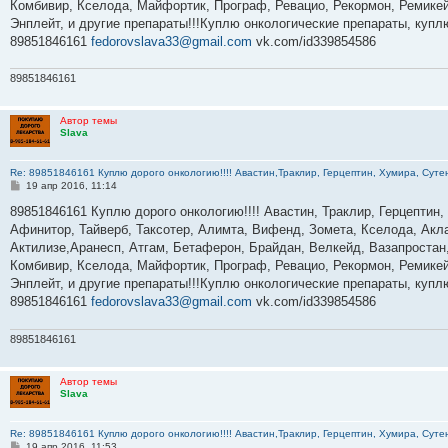
Комбивир, Кселода, Майфортик, Програф, Ревацио, Рекормон, Ремикей
и
е
Энплейт, и другие препараты!!!Куплю онкологические препараты, куп
89851846161
fedorovslava33@gmail.com
vk.com/id339854586
89851846161
Автор темы
Slava
Re: 89851846161 Куплю дорого онкологию!!!! Авастин,Траклир, Герцептин, Хумира, Сутен
С
19 апр 2016, 11:14
о
о
89851846161 Куплю дорого онкологию!!!! Авастин, Траклир, Герцептин,
б
Афинитор, Тайверб, Таксотер, Алимта, Вифенд, Зомета, Кселода, Акла
щ
е
Актилизе,Аранесп, Атгам, Бетаферон, Брайдан, Велкейд, Вазапростан,
н
Комбивир, Кселода, Майфортик, Програф, Ревацио, Рекормон, Ремикей
и
е
Энплейт, и другие препараты!!!Куплю онкологические препараты, куп
89851846161
fedorovslava33@gmail.com
vk.com/id339854586
89851846161
Автор темы
Slava
Re: 89851846161 Куплю дорого онкологию!!!! Авастин,Траклир, Герцептин, Хумира, Сутен
С
19 апр 2016, 11:53