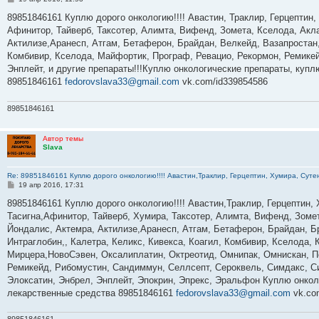
о
о
89851846161 Куплю дорого онкологию!!!! Авастин, Траклир, Герцептин,
б
Афинитор, Тайверб, Таксотер, Алимта, Вифенд, Зомета, Кселода, Акла
щ
е
Актилизе,Аранесп, Атгам, Бетаферон, Брайдан, Велкейд, Вазапростан,
н
Комбивир, Кселода, Майфортик, Програф, Ревацио, Рекормон, Ремикей
и
е
Энплейт, и другие препараты!!!Куплю онкологические препараты, куп
89851846161
fedorovslava33@gmail.com
vk.com/id339854586
89851846161
Автор темы
Slava
Re: 89851846161 Куплю дорого онкологию!!!! Авастин,Траклир, Герцептин, Хумира, Сутен
С
19 апр 2016, 17:31
о
о
89851846161 Куплю дорого онкологию!!!! Авастин,Траклир, Герцептин, 
б
Тасигна,Афинитор, Тайверб, Хумира, Таксотер, Алимта, Вифенд, Зомет
щ
е
Йондалис, Актемра, Актилизе,Аранесп, Атгам, Бетаферон, Брайдан, 
н
Интраглобин,, Калетра, Келикс, Кивекса, Коагил, Комбивир, Кселода,
и
е
Мирцера,НовоСэвен, Оксалиплатин, Октреотид, Омнипак, Омнискан, Пе
Ремикейд, Рибомустин, Сандиммун, Селлсепт, Сероквель, Симдакс, Си
Элоксатин, Энбрел, Энплейт, Эпокрин, Эпрекс, Эральфон Куплю онкол
лекарственные средства 89851846161
fedorovslava33@gmail.com
vk.co