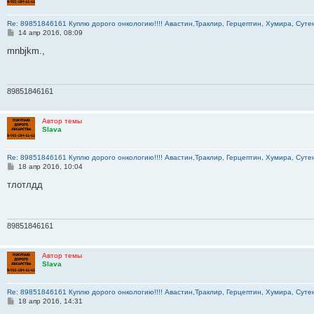
Re: 89851846161 Куплю дорого онкологию!!!! Авастин,Траклир, Герцептин, Хумира, Сутен
С
14 апр 2016, 08:09
о
о
mnbjkm.,
б
щ
е
н
и
89851846161
е
Автор темы
Slava
Re: 89851846161 Куплю дорого онкологию!!!! Авастин,Траклир, Герцептин, Хумира, Сутен
С
18 апр 2016, 10:04
о
о
тлотлдд
б
щ
е
н
и
89851846161
е
Автор темы
Slava
Re: 89851846161 Куплю дорого онкологию!!!! Авастин,Траклир, Герцептин, Хумира, Сутен
С
18 апр 2016, 14:31
о