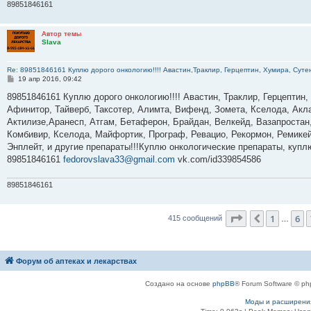
89851846161
Автор темы
Slava
Re: 89851846161 Куплю дорого онкологию!!!! Авастин,Траклир, Герцептин, Хумира, Сутен
С
19 апр 2016, 09:42
о
о
89851846161 Куплю дорого онкологию!!!! Авастин, Траклир, Герцептин,
б
Афинитор, Тайверб, Таксотер, Алимта, Вифенд, Зомета, Кселода, Акла
щ
е
Актилизе,Аранесп, Атгам, Бетаферон, Брайдан, Велкейд, Вазапростан,
н
Комбивир, Кселода, Майфортик, Програф, Ревацио, Рекормон, Ремикей
и
е
Энплейт, и другие препараты!!!Куплю онкологические препараты, куп
89851846161
fedorovslava33@gmail.com
vk.com/id339854586
89851846161
Страница
8
из
1
6
Пред.
415 сообщений
…
Форум об аптеках и лекарствах
Создано на основе
phpBB
® Forum Software © ph
Моды и расширени