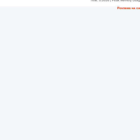
Time: 0.063s
| Peak Memory Usage
Рeклама на с