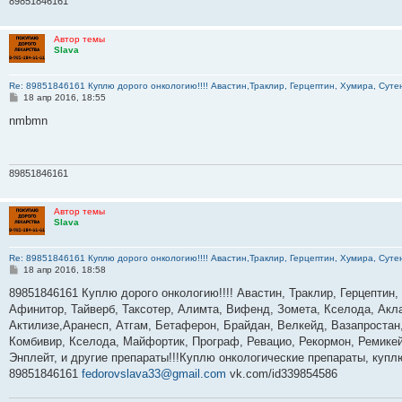
89851846161
е
Автор темы
Slava
Re: 89851846161 Куплю дорого онкологию!!!! Авастин,Траклир, Герцептин, Хумира, Сутен
С
18 апр 2016, 18:55
о
о
nmbmn
б
щ
е
н
и
89851846161
е
Автор темы
Slava
Re: 89851846161 Куплю дорого онкологию!!!! Авастин,Траклир, Герцептин, Хумира, Сутен
С
18 апр 2016, 18:58
о
о
89851846161 Куплю дорого онкологию!!!! Авастин, Траклир, Герцептин,
б
Афинитор, Тайверб, Таксотер, Алимта, Вифенд, Зомета, Кселода, Акла
щ
е
Актилизе,Аранесп, Атгам, Бетаферон, Брайдан, Велкейд, Вазапростан,
н
Комбивир, Кселода, Майфортик, Програф, Ревацио, Рекормон, Ремикей
и
е
Энплейт, и другие препараты!!!Куплю онкологические препараты, куп
89851846161
fedorovslava33@gmail.com
vk.com/id339854586