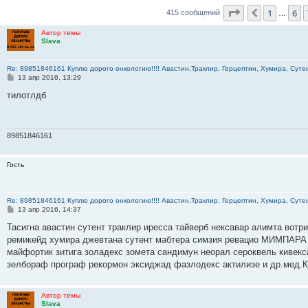
Страница
8
из
1
6
Пред.
415 сообщений
…
Автор темы
Slava
Re: 89851846161 Куплю дорого онкологию!!!! Авастин,Траклир, Герцептин, Хумира, Сутен
С
13 апр 2016, 13:29
о
о
тилотлдб
б
щ
е
н
и
89851846161
е
Гость
Re: 89851846161 Куплю дорого онкологию!!!! Авастин,Траклир, Герцептин, Хумира, Сутен
С
13 апр 2016, 14:37
о
о
Тасигна авастин сутент траклир иресса тайверб нексавар алимта вотр
б
ремикейд хумира джевтана сутент мабтера симзия ревацио МИМПАРА 
щ
е
майфортик зитига золадекс зомета сандимун неорал сероквель кивекс
н
зелбораф програф рекормон эксиджад фазлодекс актилизе и др.мед.
и
е
Автор темы
Slava