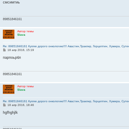
о
смсимтиь
б
щ
е
н
и
89851846161
е
Автор темы
Slava
Re: 89851846161 Куплю дорого онкологию!!!! Авастин,Траклир, Герцептин, Хумира, Сутен
С
18 апр 2016, 15:19
о
о
парпоьрбл
б
щ
е
н
и
89851846161
е
Автор темы
Slava
Re: 89851846161 Куплю дорого онкологию!!!! Авастин,Траклир, Герцептин, Хумира, Сутен
С
18 апр 2016, 18:46
о
о
hgfhghjlk
б
щ
е
н
и