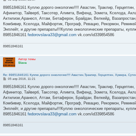
о
о
89851846161 Куплю дорого онкологию!!!! Авастин, Траклир, Герцептин,
б
Афинитор, Тайверб, Таксотер, Алимта, Вифенд, Зомета, Кселода, Акла
щ
е
Актилизе,Аранесп, Атгам, Бетаферон, Брайдан, Велкейд, Вазапростан,
н
Комбивир, Кселода, Майфортик, Програф, Ревацио, Рекормон, Ремикей
и
е
Энплейт, и другие препараты!!!Куплю онкологические препараты, куп
89851846161
fedorovslava33@gmail.com
vk.com/id339854586
89851846161
Автор темы
Slava
Re: 89851846161 Куплю дорого онкологию!!!! Авастин,Траклир, Герцептин, Хумира, Сутен
С
05 апр 2016, 11:21
о
о
89851846161 Куплю дорого онкологию!!!! Авастин, Траклир, Герцептин,
б
Афинитор, Тайверб, Таксотер, Алимта, Вифенд, Зомета, Кселода, Акла
щ
е
Актилизе,Аранесп, Атгам, Бетаферон, Брайдан, Велкейд, Вазапростан,
н
Комбивир, Кселода, Майфортик, Програф, Ревацио, Рекормон, Ремикей
и
е
Энплейт, и другие препараты!!!Куплю онкологические препараты, куп
89851846161
fedorovslava33@gmail.com
vk.com/id339854586
89851846161