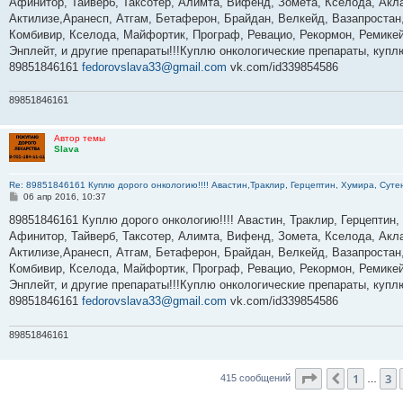
Афинитор, Тайверб, Таксотер, Алимта, Вифенд, Зомета, Кселода, Акла
щ
е
Актилизе,Аранесп, Атгам, Бетаферон, Брайдан, Велкейд, Вазапростан,
н
Комбивир, Кселода, Майфортик, Програф, Ревацио, Рекормон, Ремикей
и
е
Энплейт, и другие препараты!!!Куплю онкологические препараты, куп
89851846161
fedorovslava33@gmail.com
vk.com/id339854586
89851846161
Автор темы
Slava
Re: 89851846161 Куплю дорого онкологию!!!! Авастин,Траклир, Герцептин, Хумира, Сутен
С
06 апр 2016, 10:37
о
о
89851846161 Куплю дорого онкологию!!!! Авастин, Траклир, Герцептин,
б
Афинитор, Тайверб, Таксотер, Алимта, Вифенд, Зомета, Кселода, Акла
щ
е
Актилизе,Аранесп, Атгам, Бетаферон, Брайдан, Велкейд, Вазапростан,
н
Комбивир, Кселода, Майфортик, Програф, Ревацио, Рекормон, Ремикей
и
е
Энплейт, и другие препараты!!!Куплю онкологические препараты, куп
89851846161
fedorovslava33@gmail.com
vk.com/id339854586
89851846161
Страница
5
и
1
3
Пред.
415 сообщений
…