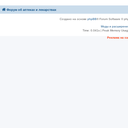
Форум об аптеках и лекарствах
Создано на основе
phpBB
® Forum Software © ph
Моды и расширени
Time: 0.041s
| Peak Memory Usage
Рeклама на с