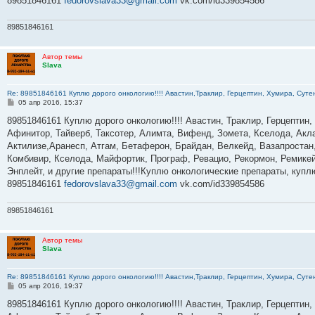
89851846161
fedorovslava33@gmail.com
vk.com/id339854586
89851846161
Автор темы
Slava
Re: 89851846161 Куплю дорого онкологию!!!! Авастин,Траклир, Герцептин, Хумира, Сутен
С
05 апр 2016, 15:37
о
о
89851846161 Куплю дорого онкологию!!!! Авастин, Траклир, Герцептин,
б
Афинитор, Тайверб, Таксотер, Алимта, Вифенд, Зомета, Кселода, Акла
щ
е
Актилизе,Аранесп, Атгам, Бетаферон, Брайдан, Велкейд, Вазапростан,
н
Комбивир, Кселода, Майфортик, Програф, Ревацио, Рекормон, Ремикей
и
е
Энплейт, и другие препараты!!!Куплю онкологические препараты, куп
89851846161
fedorovslava33@gmail.com
vk.com/id339854586
89851846161
Автор темы
Slava
Re: 89851846161 Куплю дорого онкологию!!!! Авастин,Траклир, Герцептин, Хумира, Сутен
С
05 апр 2016, 19:37
о
о
89851846161 Куплю дорого онкологию!!!! Авастин, Траклир, Герцептин,
б