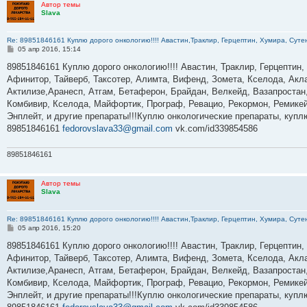
Автор темы
Slava
Re: 89851846161 Куплю дорого онкологию!!!! Авастин,Траклир, Герцептин, Хумира, Сутен
С
05 апр 2016, 15:14
о
о
89851846161 Куплю дорого онкологию!!!! Авастин, Траклир, Герцептин,
б
Афинитор, Тайверб, Таксотер, Алимта, Вифенд, Зомета, Кселода, Акла
щ
е
Актилизе,Аранесп, Атгам, Бетаферон, Брайдан, Велкейд, Вазапростан,
н
Комбивир, Кселода, Майфортик, Програф, Ревацио, Рекормон, Ремикей
и
е
Энплейт, и другие препараты!!!Куплю онкологические препараты, куп
89851846161
fedorovslava33@gmail.com
vk.com/id339854586
89851846161
Автор темы
Slava
Re: 89851846161 Куплю дорого онкологию!!!! Авастин,Траклир, Герцептин, Хумира, Сутен
С
05 апр 2016, 15:20
о
о
89851846161 Куплю дорого онкологию!!!! Авастин, Траклир, Герцептин,
б
Афинитор, Тайверб, Таксотер, Алимта, Вифенд, Зомета, Кселода, Акла
щ
е
Актилизе,Аранесп, Атгам, Бетаферон, Брайдан, Велкейд, Вазапростан,
н
Комбивир, Кселода, Майфортик, Програф, Ревацио, Рекормон, Ремикей
и
е
Энплейт, и другие препараты!!!Куплю онкологические препараты, куп