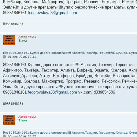
Комбивир, Кселода, Майфортик, Програф, Ревацио, Рекормон, Ремикей
и
е
Энплейт, и другие препараты!!!Куплю онкологические препараты, куп
89851846161
fedorovslava33@gmail.com
89851846161
Автор темы
Slava
Re: 89851846161 Куплю дорого онкологию!!!! Авастин,Траклир, Герцептин, Хумира, Сутен
С
01 апр 2016, 10:41
о
о
89851846161 Куплю дорого онкологию!!!! Авастин, Траклир, Герцептин,
б
Афинитор, Тайверб, Таксотер, Алимта, Вифенд, Зомета, Кселода, Акла
щ
е
Актилизе,Аранесп, Атгам, Бетаферон, Брайдан, Велкейд, Вазапростан,
н
Комбивир, Кселода, Майфортик, Програф, Ревацио, Рекормон, Ремикей
и
е
Энплейт, и другие препараты!!!Куплю онкологические препараты, куп
89851846161
fedorovslava33@gmail.com
vk.com/id339854586
89851846161
Автор темы
Slava
Re: 89851846161 Куплю дорого онкологию!!!! Авастин,Траклир, Герцептин, Хумира, Сутен
С
02 апр 2016, 22:57