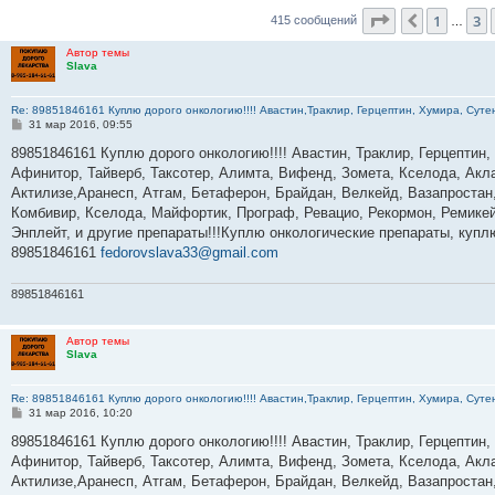
Страница
5
и
1
3
Пред.
415 сообщений
…
Автор темы
Slava
Re: 89851846161 Куплю дорого онкологию!!!! Авастин,Траклир, Герцептин, Хумира, Сутен
С
31 мар 2016, 09:55
о
о
89851846161 Куплю дорого онкологию!!!! Авастин, Траклир, Герцептин,
б
Афинитор, Тайверб, Таксотер, Алимта, Вифенд, Зомета, Кселода, Акла
щ
е
Актилизе,Аранесп, Атгам, Бетаферон, Брайдан, Велкейд, Вазапростан,
н
Комбивир, Кселода, Майфортик, Програф, Ревацио, Рекормон, Ремикей
и
е
Энплейт, и другие препараты!!!Куплю онкологические препараты, куп
89851846161
fedorovslava33@gmail.com
89851846161
Автор темы
Slava
Re: 89851846161 Куплю дорого онкологию!!!! Авастин,Траклир, Герцептин, Хумира, Сутен
С
31 мар 2016, 10:20
о
о
89851846161 Куплю дорого онкологию!!!! Авастин, Траклир, Герцептин,
б
Афинитор, Тайверб, Таксотер, Алимта, Вифенд, Зомета, Кселода, Акла
щ
е
Актилизе,Аранесп, Атгам, Бетаферон, Брайдан, Велкейд, Вазапростан,
н