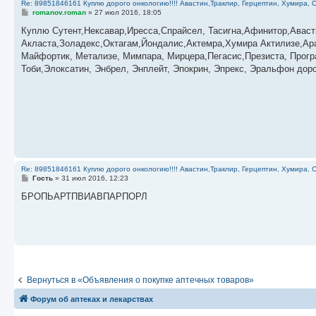
Re: 89851846161 Куплю дорого онкологию!!!! Авастин,Траклир, Герцептин, Хумира, С
С
romanov.roman
»
27 июл 2016, 18:05
о
о
Куплю Сутент,Нексавар,Иресса,Спрайсел, Тасигна,Афинитор,Аваст
б
Акласта,Золадекс,Октагам,Йондалис,Актемра,Хумира Актилизе,Ара
щ
е
Майфортик, Метализе, Мимпара, Мирцера,Пегасис,Презиста, Прог
н
Тоби,Элоксатин, Энбрел, Энплейт, Эпокрин, Эпрекс, Эральфон дор
и
е
Re: 89851846161 Куплю дорого онкологию!!!! Авастин,Траклир, Герцептин, Хумира, С
С
Гость
»
31 июл 2016, 12:23
о
о
БРОПЬАРТПВИАВПАРПОРЛ
б
щ
е
н
и
е
Вернуться в «Объявления о покупке аптечных товаров»
Форум об аптеках и лекарствах