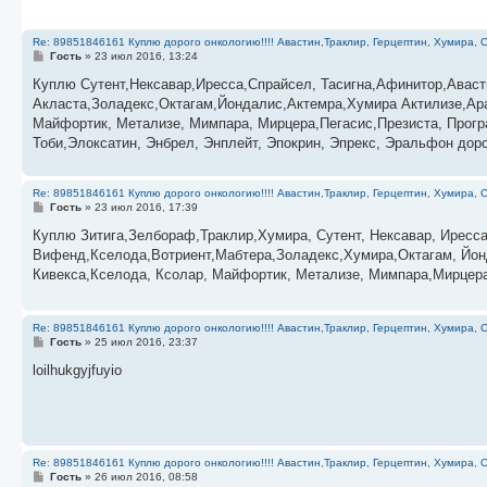
Re: 89851846161 Куплю дорого онкологию!!!! Авастин,Траклир, Герцептин, Хумира, С
С
Гость
»
23 июл 2016, 13:24
о
о
Куплю Сутент,Нексавар,Иресса,Спрайсел, Тасигна,Афинитор,Аваст
б
Акласта,Золадекс,Октагам,Йондалис,Актемра,Хумира Актилизе,Ара
щ
е
Майфортик, Метализе, Мимпара, Мирцера,Пегасис,Презиста, Прог
н
Тоби,Элоксатин, Энбрел, Энплейт, Эпокрин, Эпрекс, Эральфон дор
и
е
Re: 89851846161 Куплю дорого онкологию!!!! Авастин,Траклир, Герцептин, Хумира, С
С
Гость
»
23 июл 2016, 17:39
о
о
Куплю Зитига,Зелбораф,Траклир,Хумира, Сутент, Нексавар, Иресс
б
Вифенд,Кселода,Вотриент,Мабтера,Золадекс,Хумира,Октагам, Йон
щ
е
Кивекса,Кселода, Ксолар, Майфортик, Метализе, Мимпара,Мирцера,
н
и
е
Re: 89851846161 Куплю дорого онкологию!!!! Авастин,Траклир, Герцептин, Хумира, С
С
Гость
»
25 июл 2016, 23:37
о
о
loilhukgyjfuyio
б
щ
е
н
и
е
Re: 89851846161 Куплю дорого онкологию!!!! Авастин,Траклир, Герцептин, Хумира, С
С
Гость
»
26 июл 2016, 08:58