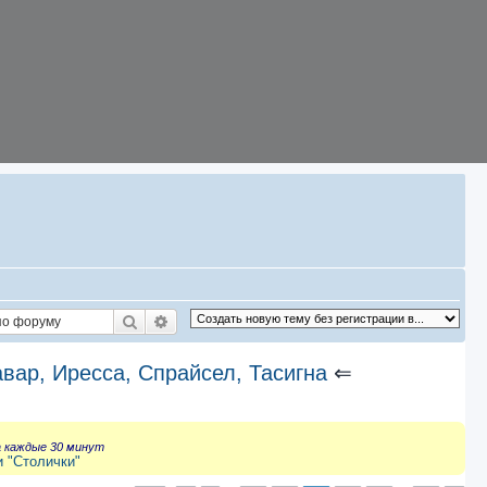
Поиск
Расширенный поиск
авар, Иресса, Спрайсел, Тасигна
⇐
а каждые 30 минут
и "Столички"