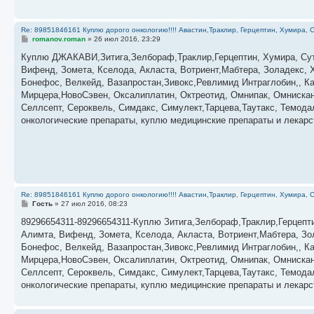
Re: 89851846161 Куплю дорого онкологию!!!! Авастин,Траклир, Герцептин, Хумира, С
С
romanov.roman
»
26 июл 2016, 23:29
о
о
Куплю ДЖАКАВИ,Зитига,Зелбораф,Траклир,Герцептин, Хумира, Суте
б
Вифенд, Зомета, Кселода, Акласта, Вотриент,Мабтера, Золадекс, 
щ
е
Бонефос, Велкейд, Вазапростан,Зивокс,Ревлимид Интраглобин,, Ка
н
Мирцера,НовоСэвен, Оксалиплатин, Октреотид, Омнипак, Омнискан,
и
е
Селлсепт, Сероквель, Симдакс, Симулект,Тарцева,Таутакс, Темода
онкологические препараты, куплю медицинские препараты и лекар
Re: 89851846161 Куплю дорого онкологию!!!! Авастин,Траклир, Герцептин, Хумира, С
С
Гость
»
27 июл 2016, 08:23
о
о
89296654311-89296654311-Куплю Зитига,Зелбораф,Траклир,Герцепти
б
Алимта, Вифенд, Зомета, Кселода, Акласта, Вотриент,Мабтера, Зо
щ
е
Бонефос, Велкейд, Вазапростан,Зивокс,Ревлимид Интраглобин,, Ка
н
Мирцера,НовоСэвен, Оксалиплатин, Октреотид, Омнипак, Омнискан,
и
е
Селлсепт, Сероквель, Симдакс, Симулект,Тарцева,Таутакс, Темода
онкологические препараты, куплю медицинские препараты и лекар