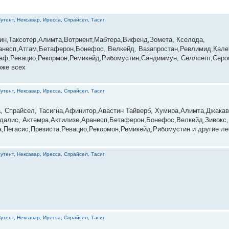
утент, Нексавар, Иресса, Спрайсел, Тасиг
ин,Таксотер,Алимта,Вотриент,Мабтера,Вифенд,Зомета, Кселода,
несп,Атгам,Бетаферон,Бонефос, Велкейд, Вазапростан,Ревлимид,Калет
раф,Ревацио,Рекормон,Ремикейд,Рибомустин,Сандиммун, Селлсепт,Серо
оже всех
утент, Нексавар, Иресса, Спрайсел, Тасиг
а, Спрайсел, Тасигна,Афинитор,Авастин Тайверб, Хумира,Алимта,Джакав
далис, Актемра,Актилизе,Аранесп,Бетаферон,Бонефос,Велкейд,Зивокс,
Пегасис,Презиста,Ревацио,Рекормон,Ремикейд,Рибомустин и другие лек
утент, Нексавар, Иресса, Спрайсел, Тасиг
утент, Нексавар, Иресса, Спрайсел, Тасиг