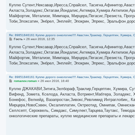
о
о
­­­­­­­­­­­Куплю Сутент,Нексавар,Иресса,Спрайсел, Тасигна,Афинитор
б
Акласта,Золадекс,Октагам,Йондалис,Актемра,Хумира Актилизе,Ара
щ
е
Майфортик, Метализе, Мимпара, Мирцера,Пегасис,Презиста, Прог
н
Тоби,Элоксатин, Энбрел, Энплейт, Эпокрин, Эпрекс, Эральфон дор
и
е
Re: 89851846161 Куплю дорого онкологию!!!! Авастин,Траклир, Герцептин, Хумира, С
С
Гость
»
26 июл 2016, 12:35
о
о
­­­­­­­­­­­Куплю Сутент,Нексавар,Иресса,Спрайсел, Тасигна,Афинитор
б
Акласта,Золадекс,Октагам,Йондалис,Актемра,Хумира Актилизе,Ара
щ
е
Майфортик, Метализе, Мимпара, Мирцера,Пегасис,Презиста, Прог
н
Тоби,Элоксатин, Энбрел, Энплейт, Эпокрин, Эпрекс, Эральфон дор
и
е
Re: 89851846161 Куплю дорого онкологию!!!! Авастин,Траклир, Герцептин, Хумира, С
С
romanov.roman
»
26 июл 2016, 16:40
о
о
Куплю ДЖАКАВИ,Зитига,Зелбораф,Траклир,Герцептин, Хумира, Суте
б
Вифенд, Зомета, Кселода, Акласта, Вотриент,Мабтера, Золадекс, 
щ
е
Бонефос, Велкейд, Вазапростан,Зивокс,Ревлимид Интраглобин,, Ка
н
Мирцера,НовоСэвен, Оксалиплатин, Октреотид, Омнипак, Омнискан,
и
е
Селлсепт, Сероквель, Симдакс, Симулект,Тарцева,Таутакс, Темода
онкологические препараты, куплю медицинские препараты и лекар