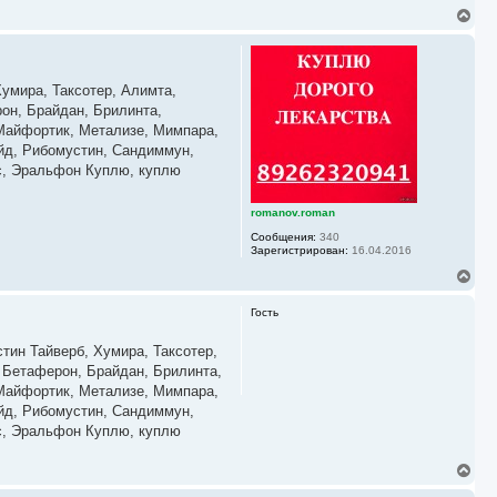
В
е
р
н
у
умира, Таксотер, Алимта,
т
ь
он, Брайдан, Брилинта,
с
,Майфортик, Метализе, Мимпара,
я
ейд, Рибомустин, Сандиммун,
к
кс, Эральфон Куплю, куплю
н
а
ч
romanov.roman
а
л
Сообщения:
340
у
Зарегистрирован:
16.04.2016
В
е
р
Гость
н
у
тин Тайверб, Хумира, Таксотер,
т
ь
, Бетаферон, Брайдан, Брилинта,
с
,Майфортик, Метализе, Мимпара,
я
ейд, Рибомустин, Сандиммун,
к
кс, Эральфон Куплю, куплю
н
а
ч
В
а
е
л