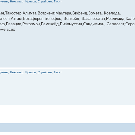
утент, Нексавар, Иресса, Спрайсел, Тасиг
ин,Таксотер,Алимта,Вотриент,Мабтера,Вифенд,Зомета, Кселода,
несп,Атгам,Бетаферон,Бонефос, Велкейд, Вазапростан,Ревлимид,Калет
раф,Ревацио,Рекормон,Ремикейд,Рибомустин,Сандиммун, Селлсепт,Серо
оже всех
утент, Нексавар, Иресса, Спрайсел, Тасиг