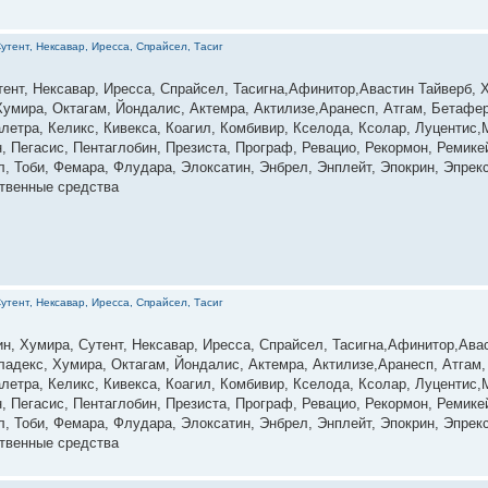
утент, Нексавар, Иресса, Спрайсел, Тасиг
нт, Нексавар, Иресса, Спрайсел, Тасигна,Афинитор,Авастин Тайверб, Х
Хумира, Октагам, Йондалис, Актемра, Актилизе,Аранесп, Атгам, Бетафер
летра, Келикс, Кивекса, Коагил, Комбивир, Кселода, Ксолар, Луцентис
 Пегасис, Пентаглобин, Презиста, Програф, Ревацио, Рекормон, Ремик
л, Тоби, Фемара, Флудара, Элоксатин, Энбрел, Энплейт, Эпокрин, Эпре
ственные средства
утент, Нексавар, Иресса, Спрайсел, Тасиг
н, Хумира, Сутент, Нексавар, Иресса, Спрайсел, Тасигна,Афинитор,Авас
ладекс, Хумира, Октагам, Йондалис, Актемра, Актилизе,Аранесп, Атгам
летра, Келикс, Кивекса, Коагил, Комбивир, Кселода, Ксолар, Луцентис
 Пегасис, Пентаглобин, Презиста, Програф, Ревацио, Рекормон, Ремик
л, Тоби, Фемара, Флудара, Элоксатин, Энбрел, Энплейт, Эпокрин, Эпре
ственные средства