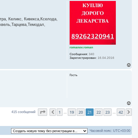
р
у
н
у
т
ь
ра, Келикс, Кивекса,Кселода,
с
квель,Тарцева,Темодал,
я
к
н
а
ч
romanov.roman
а
л
Сообщения:
340
у
Зарегистрирован:
16.04.2016
В
е
р
Гость
н
у
т
ь
с
я
В
к
е
н
Страница
21
из
42
1
19
20
21
22
23
42
р
Пред.
Сл
415 сообщений
а
…
…
н
ч
у
а
т
л
ь
у
Часовой пояс:
UTC+03:00
с
я