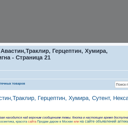
 Авастин,Траклир, Герцептин, Хумира,
игна - Страница 21
птечных товаров
стин,Траклир, Герцептин, Хумира, Сутент, Некс
орая находится над верхним сообщением темы. Кнопка в настоящее время доступн
на сайте объявлений аптек
косметика, красота
сайта
Продам даром в Москве
или