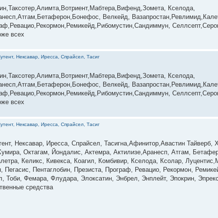
,Авастин,Таксотер,Алимта,Вотриент,Мабтера,Вифенд,Зомета, Кселода,
несп,Атгам,Бетаферон,Бонефос, Велкейд, Вазапростан,Ревлимид,Калет
раф,Ревацио,Рекормон,Ремикейд,Рибомустин,Сандиммун, Селлсепт,Серо
оже всех
утент, Нексавар, Иресса, Спрайсел, Тасиг
,Авастин,Таксотер,Алимта,Вотриент,Мабтера,Вифенд,Зомета, Кселода,
несп,Атгам,Бетаферон,Бонефос, Велкейд, Вазапростан,Ревлимид,Калет
раф,Ревацио,Рекормон,Ремикейд,Рибомустин,Сандиммун, Селлсепт,Серо
оже всех
утент, Нексавар, Иресса, Спрайсел, Тасиг
нт, Нексавар, Иресса, Спрайсел, Тасигна,Афинитор,Авастин Тайверб, Х
Хумира, Октагам, Йондалис, Актемра, Актилизе,Аранесп, Атгам, Бетафер
летра, Келикс, Кивекса, Коагил, Комбивир, Кселода, Ксолар, Луцентис
 Пегасис, Пентаглобин, Презиста, Програф, Ревацио, Рекормон, Ремик
л, Тоби, Фемара, Флудара, Элоксатин, Энбрел, Энплейт, Эпокрин, Эпре
ственные средства